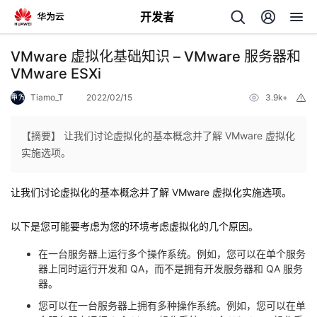
开发者
返
VMware 虚拟化基础知识 – VMware 服务器和
回
VMware ESXi
Tiamo_T
2022/02/15
3.9k+
举
报
【摘要】 让我们讨论虚拟化的基本概念并了解 VMware 虚拟化
实施选项。
个
让我们讨论虚拟化的基本概念并了解 VMware 虚拟化实施选项。
我
人
以下是您可能要考虑为您的环境考虑虚拟化的几个原因。
我
的
主
在一台服务器上运行多个操作系统。例如，您可以在单个服务
器上同时运行开发和 QA，而不是拥有开发服务器和 QA 服务
我
的
开
页
器。
我
的
开
您可以在一台服务器上拥有多种操作系统。例如，您可以在单
发