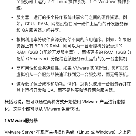
个服务器上运行 2 个 Linux 操作系统、1 个 Windows 操作系
统。
的
Programs
发
者
服务器上运行的多个操作系统共享它们之间的硬件资源。例
如，CPU、RAM、网络设备在同一硬件上运行的开发服务器
支
者
我
和 QA 服务器之间共享。
持
根据利用率将硬件资源分配给不同的应用程序。例如，如果服
学
的
我
务器上有 8GB 的​​ RAM，则可以为一台虚拟机分配更少的
RAM（2GB 分配给开发服务器），而将更多的 RAM（6GB 分
我
堂
博
的
我
配给 QA-server）分配给在该服务器上运行的另一台虚拟机
高可用性和业务连续性。如果 VMware 实施得当，您可以将
的
我
客
论
的
我
我
虚拟机从一台服务器快速迁移到另一台服务器，而无需停机。
技
的
坛
圈
的
我
这降低了运营成本和功耗。例如，您将只使用一台服务器并在
的
我
其上运行开发和 QA，而不是购买和运行两台服务器。
术
云
子
直
的
我
课
的
我
概括地说，您可以通过两种方式开始使用 VMware 产品进行虚拟
化。这两个都可以从 VMware 免费获得。
支
声
播
活
的
程
认
的
我
1.VMware服务器
持
建
动
关
证
实
的
VMware Server 在现有主机操作系统（Linux 或 Windows）之上运