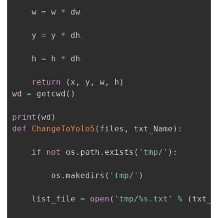
    w 
=
 w 
*
 dw

    y 
=
 y 
*
 dh

    h 
=
 h 
*
 dh

return
(
x
,
 y
,
 w
,
 h
)
wd 
=
 getcwd
(
)
print
(
wd
)
def
ChangeToYolo5
(
files
,
 txt_Name
)
:
if
not
 os
.
path
.
exists
(
'tmp/'
)
:
        os
.
makedirs
(
'tmp/'
)
    list_file 
=
open
(
'tmp/%s.txt'
%
(
txt_N