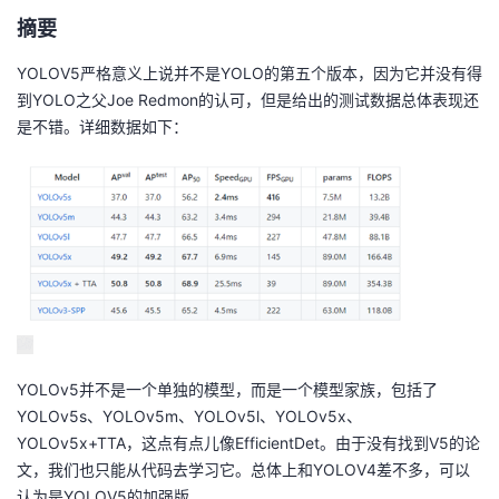
我
注
的
开
摘要
YOLOV5严格意义上说并不是YOLO的第五个版本，因为它并没有得
的
Programs
发
到YOLO之父Joe Redmon的认可，但是给出的测试数据总体表现还
是不错。详细数据如下：
支
者
持
学
我
堂
的
我
我
技
的
的
我
YOLOv5并不是一个单独的模型，而是一个模型家族，包括了
术
云
课
的
我
YOLOv5s、YOLOv5m、YOLOv5l、YOLOv5x、
YOLOv5x+TTA，这点有点儿像EfficientDet。由于没有找到V5的论
支
声
程
认
的
我
文，我们也只能从代码去学习它。总体上和YOLOV4差不多，可以
认为是YOLOV5的加强版。