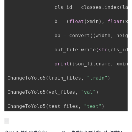
                cls_id 
=
 classes
.
index
(
lab
                b 
=
(
float
(
xmin
)
,
float
(
xm
                bb 
=
 convert
(
(
width
,
 heigh
                out_file
.
write
(
str
(
cls_id
)
print
(
json_filename
,
 xmin
,
ChangeToYolo5
(
train_files
,
"train"
)
ChangeToYolo5
(
val_files
,
"val"
)
ChangeToYolo5
(
test_files
,
"test"
)