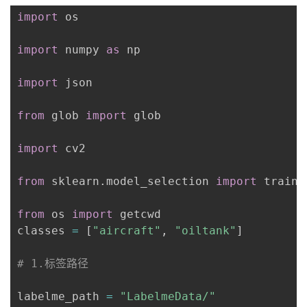
import
 os

import
 numpy 
as
 np

import
 json

from
 glob 
import
 glob

import
 cv2

from
 sklearn
.
model_selection 
import
 train_
from
 os 
import
 getcwd

classes 
=
[
"aircraft"
,
"oiltank"
]
# 1.标签路径
labelme_path 
=
"LabelmeData/"