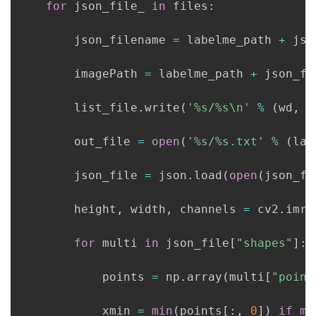
for
 json_file_ 
in
 files
:
        json_filename 
=
 labelme_path 
+
 jso
        imagePath 
=
 labelme_path 
+
 json_fi
        list_file
.
write
(
'%s/%s\n'
%
(
wd
,
 i
        out_file 
=
open
(
'%s/%s.txt'
%
(
lab
        json_file 
=
 json
.
load
(
open
(
json_fi
        height
,
 width
,
 channels 
=
 cv2
.
imre
for
 multi 
in
 json_file
[
"shapes"
]
:
            points 
=
 np
.
array
(
multi
[
"point
            xmin 
=
min
(
points
[
:
,
0
]
)
if
mi