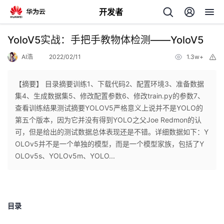
开发者
返
YoloV5实战：手把手教物体检测——YoloV5
回
AI浩
2022/02/11
1.3w+
举
报
【摘要】 ​目录摘要训练1、下载代码2、配置环境3、准备数据
集4、生成数据集5、修改配置参数6、修改train.py的参数7、
查看训练结果测试摘要YOLOV5严格意义上说并不是YOLO的
个
第五个版本，因为它并没有得到YOLO之父Joe Redmon的认
可，但是给出的测试数据总体表现还是不错。详细数据如下：​Y
我
人
OLOv5并不是一个单独的模型，而是一个模型家族，包括了Y
OLOv5s、YOLOv5m、YOLO...
的
主
开
页
目录
发