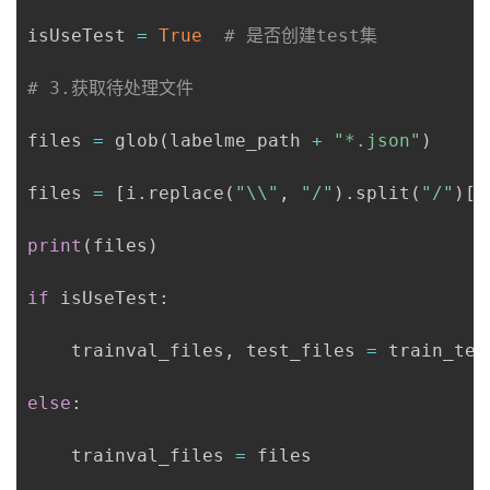
isUseTest 
=
True
# 是否创建test集
# 3.获取待处理文件
files 
=
 glob
(
labelme_path 
+
"*.json"
)
files 
=
[
i
.
replace
(
"\\"
,
"/"
)
.
split
(
"/"
)
[
-
print
(
files
)
if
 isUseTest
:
    trainval_files
,
 test_files 
=
 train_tes
else
:
    trainval_files 
=
 files
