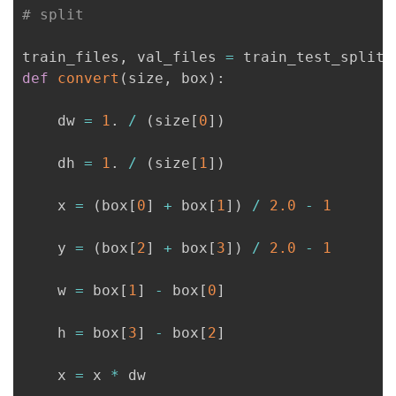
# split
train_files
,
 val_files 
=
 train_test_split
(
def
convert
(
size
,
 box
)
:
    dw 
=
1
.
/
(
size
[
0
]
)
    dh 
=
1
.
/
(
size
[
1
]
)
    x 
=
(
box
[
0
]
+
 box
[
1
]
)
/
2.0
-
1
    y 
=
(
box
[
2
]
+
 box
[
3
]
)
/
2.0
-
1
    w 
=
 box
[
1
]
-
 box
[
0
]
    h 
=
 box
[
3
]
-
 box
[
2
]
    x 
=
 x 
*
 dw
