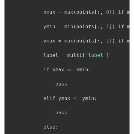
            xmax 
=
max
(
points
[
:
,
0
]
)
if
ma
            ymin 
=
min
(
points
[
:
,
1
]
)
if
mi
            ymax 
=
max
(
points
[
:
,
1
]
)
if
ma
            label 
=
 multi
[
"label"
]
if
 xmax 
<=
 xmin
:
pass
elif
 ymax 
<=
 ymin
:
pass
else
: