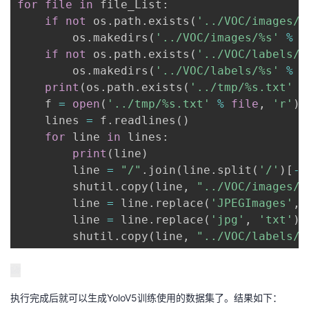
for
file
in
 file_List
:
if
not
 os
.
path
.
exists
(
'../VOC/images/%
        os
.
makedirs
(
'../VOC/images/%s'
%
f
if
not
 os
.
path
.
exists
(
'../VOC/labels/%
        os
.
makedirs
(
'../VOC/labels/%s'
%
f
print
(
os
.
path
.
exists
(
'../tmp/%s.txt'
%
    f 
=
open
(
'../tmp/%s.txt'
%
file
,
'r'
)
    lines 
=
 f
.
readlines
(
)
for
 line 
in
 lines
:
print
(
line
)
        line 
=
"/"
.
join
(
line
.
split
(
'/'
)
[
-
5
        shutil
.
copy
(
line
,
"../VOC/images/%
        line 
=
 line
.
replace
(
'JPEGImages'
,
        line 
=
 line
.
replace
(
'jpg'
,
'txt'
)
        shutil
.
copy
(
line
,
"../VOC/labels/%
执行完成后就可以生成YoloV5训练使用的数据集了。结果如下：