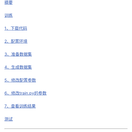
摘要
者
训练
我
1、下载代码
的
我
2、配置环境
博
的
我
3、准备数据集
4、生成数据集
客
论
的
我
5、修改配置参数
坛
圈
的
我
6、修改train.py的参数
子
直
的
我
7、查看训练结果
我
播
活
的
测试
我
动
关
的