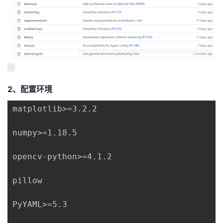
2、配置环境
matplotlib>=3.2.2

numpy>=1.18.5

opencv-python>=4.1.2

pillow

PyYAML>=5.3
