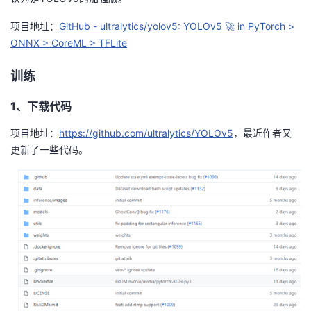
持
建
证
实
的
项目地址：
GitHub - ultralytics/yolov5: YOLOv5 🚀 in PyTorch >
议
验
收
ONNX > CoreML > TFLite
藏
训练
1、下载代码
项目地址：
https://github.com/ultralytics/YOLOv5
，最近作者又
更新了一些代码。