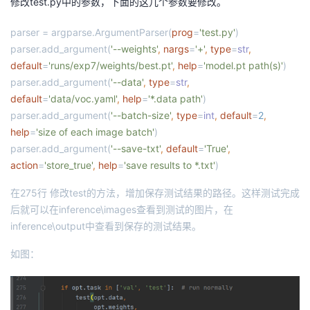
修改test.py中的参数，下面的这几个参数要修改。
parser = argparse.ArgumentParser(
prog
=
'test.py'
)
parser.add_argument(
'--weights'
,
nargs
=
'+'
,
type
=
str
,
default
=
'runs/exp7/weights/best.pt'
,
help
=
'model.pt path(s)'
)
parser.add_argument(
'--data'
,
type
=
str
,
default
=
'data/voc.yaml'
,
help
=
'*.data path'
)
parser.add_argument(
'--batch-size'
,
type
=
int
,
default
=
2
,
help
=
'size of each image batch'
)
parser.add_argument(
'--save-txt'
,
default
=
'True'
,
action
=
'store_true'
,
help
=
'save results to *.txt'
)
在
275
行
修改
test
的方法，增加保存测试结果的路径。这样测试完成
后就可以在
inference\images
查看到测试的图片，在
inference\output
中查看到保存的测试结果。
如图：