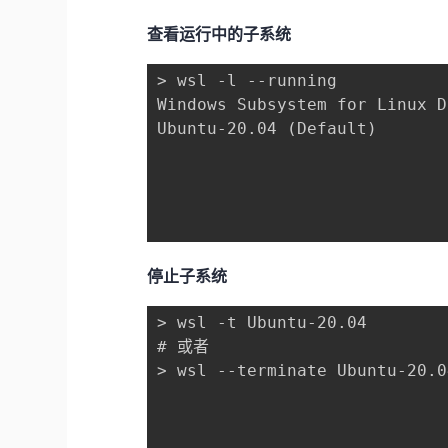
查看运行中的子系统
> wsl -l --running

Windows Subsystem for Linux D
Ubuntu-20.04 (Default)

停止子系统
> wsl -t Ubuntu-20.04

# 或者

> wsl --terminate Ubuntu-20.04