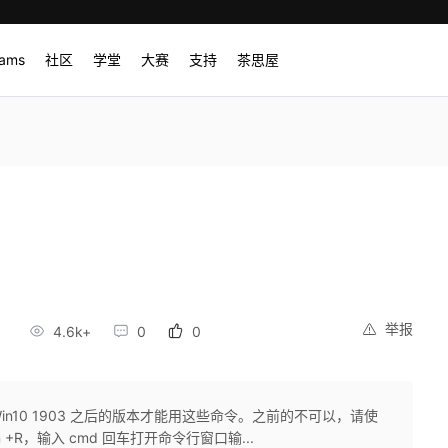
rams
社区
学堂
大赛
支持
茶思屋
举报
6
4.6k+
0
0
in10 1903 之后的版本才能用这些命令。之前的不可以，请使
in +R，输入 cmd 回车打开命令行窗口输...