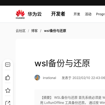
开发者
开发
活动
Prog
云社区
博客
wsl备份与还原
wsl备份与还原
irrational
发表于 2022/02/10 22:43:0
【摘要】 WSL备份与还原 首先系统必须是 W
用 LxRunOffline 工具备份还原。 通过按 W