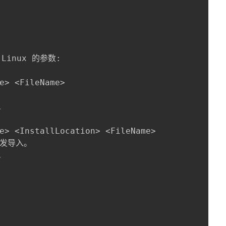
 Linux 的参数:

e> <FileName>



e> <InstallLocation> <FileName>

发导入。


