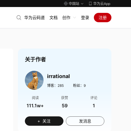
中国站
华为云App
华为云码道
文档
创作
登录
注册
关于作者
irrational
博客：
285
粉丝：
9
阅读
获赞
评论
111.1w+
59
1
+ 关注
发消息