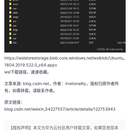
我
注
的
开
的
Programs
发
支
者
持
学
https://wslstorestorage.blob.core.windows.netlwslblob/Ubuntu_
我
堂
1804.2019.522.0_x64.appx
wsl下载链接，速速收藏。
的
我
我
文章来源: blog.csdn.net，作者：irrationality，版权归原作者所
有，如需转载，请联系作者。
技
的
的
我
原文链接：
术
云
课
的
我
blog.csdn.net/weixin_54227557/article/details/122753943
支
声
程
认
的
我
【版权声明】本文为华为云社区用户转载文章，如果您发现本