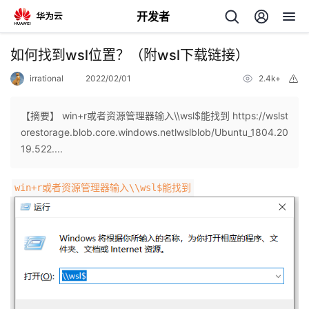
开发者
返
如何找到wsl位置？（附wsl下载链接）
回
irrational
2022/02/01
2.4k+
举
报
【摘要】 win+r或者资源管理器输入\\wsl$能找到 https://wslst
orestorage.blob.core.windows.netlwslblob/Ubuntu_1804.20
19.522....
个
win+r或者资源管理器输入\\wsl$能找到
我
人
的
主
开
页
发