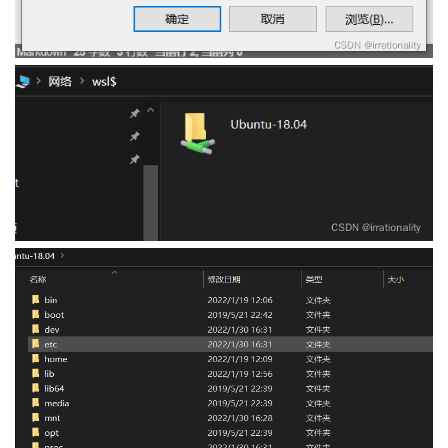
者
我
的
我
博
的
我
客
论
的
我
坛
圈
的
我
子
直
的
我
我
播
活
的
我
动
关
的