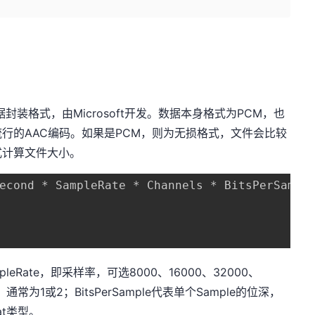
据封装格式，由Microsoft开发。数据本身格式为PCM，也
行的AAC编码。如果是PCM，则为无损格式，文件会比较
式计算文件大小。
econd * SampleRate * Channels * BitsPerSample
leRate，即采样率，可选8000、16000、32000、
，通常为1或2；BitsPerSample代表单个Sample的位深，
at类型。