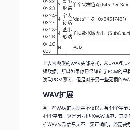
0x22-
整
小
2
单个采样位深(Bits Per Sa
0x23
形
端
0x24-
字
大
4
"data"子块 (0x64617461)
0x27
符
端
0x28-
整
小
4
子块数据域大小（SubChunk
0x2B
形
端
0x2C-
N
PCM
eos
上表为典型的WAV头部格式，从0x00到0
频数据。所以如果你已经知道了PCM的采
读取PCM即可，但是对于另一些无损的W
WAV扩展
有一些WAV的头部并不仅仅只有44个字节
44个字节。这是因为根据WAV规范，其
析WAV头部信息是不一定正确的，还需要