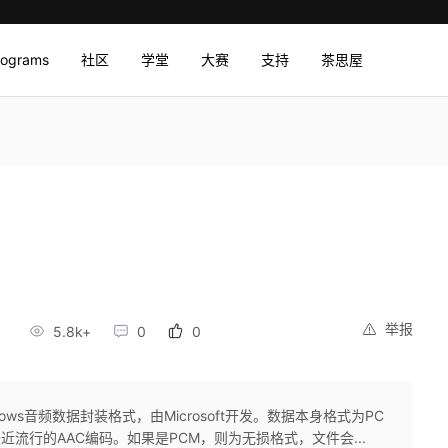
rograms
社区
学堂
大赛
支持
茶思屋
举报
5
5.8k+
0
0
dows音频数据封装格式，由Microsoft开发。数据本身格式为PC
流行的AAC编码。如果是PCM，则为无损格式，文件会...