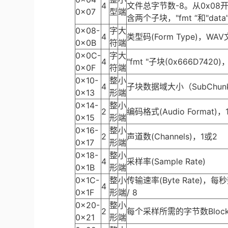
4
文件总字节数-8。从0x08
0x07
型
端
含两个子块，"fmt “和"data
0x08-
字
大
4
类型码(Form Type)，W
0x0B
符
端
0x0C-
字
大
4
"fmt "子块(0x666D74
0x0F
符
端
0x10-
整
小
4
子块数据域大小（SubChunk
0x13
形
端
0x14-
整
小
2
编码格式(Audio Format
0x15
形
端
0x16-
整
小
2
声道数(Channels)，1或2
0x17
形
端
0x18-
整
小
4
采样率(Sample Rate)
0x1B
形
端
0x1C-
整
小
传输速率(Byte Rate)，每秒数据
4
0x1F
形
端
/ 8
0x20-
整
小
2
每个采样所需的字节数BlockAlig
0x21
形
端