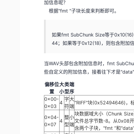
加信息呢？
根据"fmt "子块长度来判断即可。
如果fmt SubChunk Size等于0
44；如果等于0x12(18)，则包含附
当WAV头部包含附加信息时，fmt SubC
些自定义的附加信息，接着往下才是"dat
偏移位
大
类
端
置
小
型
序
0x00-
字
大
4
"RIFF"块(0x52494646
0x03
符
端
块数据域大小（Chunk 
0x04-
整
小
4
文件总字节数-8。从0x08
0x07
型
端
含两个子块，"fmt “和"data