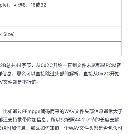
mple)，可选8、16或32
 Size）
x2B总共44字节，从0x2C开始一直到文件末尾都是PCM音
样信息，那么可以直接跳过头部的解析，直接从0x2C开始
AV文件却是不行的。
，比如通过FFmpge编码而来的WAV文件头部信息通常大于
头部还支持携带附加信息，所以只按照44个字节的长度去解
考虑附加信息。那么如何知道一个WAV文件头部是否包含附