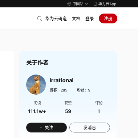
中国站
华为云App
华为云码道
文档
登录
注册
关于作者
irrational
博客：
285
粉丝：
9
阅读
获赞
评论
111.1w+
59
1
+ 关注
发消息