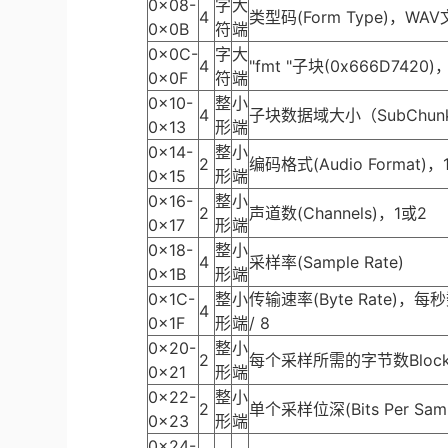
0x08-
字
大
4
类型码(Form Type)，W
0x0B
符
端
0x0C-
字
大
4
"fmt "子块(0x666D74
0x0F
符
端
0x10-
整
小
4
子块数据域大小（SubChunk
0x13
形
端
0x14-
整
小
2
编码格式(Audio Format
0x15
形
端
0x16-
整
小
2
声道数(Channels)，1或2
0x17
形
端
0x18-
整
小
4
采样率(Sample Rate)
0x1B
形
端
0x1C-
整
小
传输速率(Byte Rate)，每秒数据
4
0x1F
形
端
/ 8
0x20-
整
小
2
每个采样所需的字节数BlockAlig
0x21
形
端
0x22-
整
小
2
单个采样位深(Bits Per Sa
0x23
形
端
0x24-