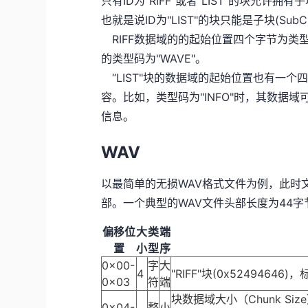
只有ID为"RIFF"或者"LIST"的块允许拥有子
也就是说ID为"LIST"的块只能是子块(Su
RIFF数据域的的起始位置四个字节为类型码
的类型码为"WAVE"。
“LIST"块的数据域的起始位置也有一个四字节
容。比如，类型码为"INFO"时，其数据域可
信息。
WAV
以最简单的无损WAV格式文件为例，此时
部。一个典型的WAV文件头部长度为44
偏移位
大
类
端
置
小
型
序
0x00-
字
大
4
"RIFF"块(0x52494646
0x03
符
端
块数据域大小（Chunk 
0x04-
整
小