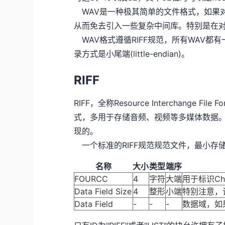
WAV是一种极其简单的文件格式，如果对
从而免去引入一些复杂中间库。特别是在
WAV格式遵循RIFF规范，所有WAV
录方式是小尾端(little-endian)。
RIFF
RIFF，全称Resource Interchang
式，多用于存储音频、视频等多媒体数据。Micr
现的。
一个标准的RIFF规范规范文件，最小存储单位
名称
大小
类型
端序
FOURCC
4
字符
大端
用于标识Chu
Data Field Size
4
整形
小端
特别注意，
Data Field
-
-
-
数据域，如果C