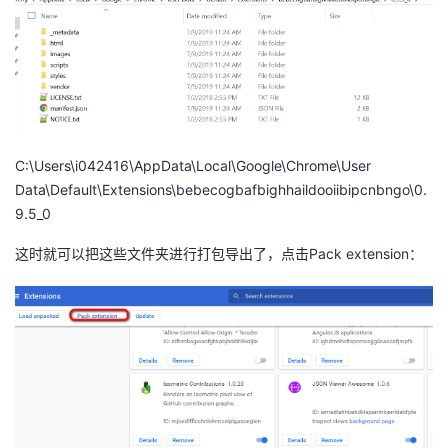
持
建
证
实
的
议
验
收
藏
C:\Users\i042416\AppData\Local\Google\Chrome\User
Data\Default\Extensions\bebecogbafbighhaildooiibipcnbngo\0.
9.5_0
这时就可以把这些文件夹进行打包导出了，点击Pack extension：