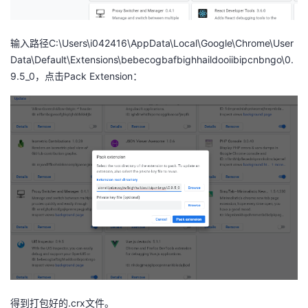
输入路径C:\Users\i042416\AppData\Local\Google\Chrome\User
Data\Default\Extensions\bebecogbafbighhaildooiibipcnbngo\0.
9.5_0，点击Pack Extension：
得到打包好的.crx文件。