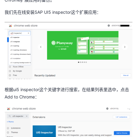
者
我们先在线安装SAP UI5 inspector这个扩展应用：
我
的
我
博
的
我
客
论
的
我
坛
圈
的
我
根据ui5 inspector这个关键字进行搜索，在结果列表里选中，点击
Add to Chrome：
子
直
的
我
我
播
活
的
我
动
关
的