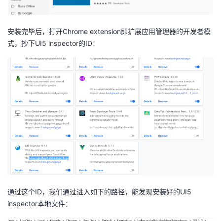
我
注
的
开
安装完毕后，打开Chrome extension即扩展应用管理器的开发者模
的
Programs
发
式，抄下UI5 inspector的ID：
支
者
持
学
我
堂
的
我
我
技
的
的
我
术
云
课
的
我
通过这个ID，我们通过进入如下的路径，能发现安装好的UI5
支
声
程
认
的
我
inspector本地文件：