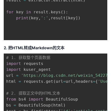
result 
=
 extractor
.
extract
(
html
)
我
注
的
开
for
 key 
in
 result
.
keys
(
)
:
的
Programs
发
print
(
key
,
':'
,
result
[
key
]
)
支
者
持
学
2. 把HTML转成Markdown的文本
我
堂
# 1. 获取整个页面数据
import
的
我
我
import
 kuser_agent

url 
=
'https://blog.csdn.net/weixin_542275
技
的
的
我
html 
=
 requests
.
get
(
url
=
url
,
headers
=
{
'User
术
云
课
的
我
# 2. 提取正文中的HTML文本
from
 bs4 
import
 BeautifulSoup

支
声
程
认
的
我
bs 
=
 BeautifulSoup
(
html
)