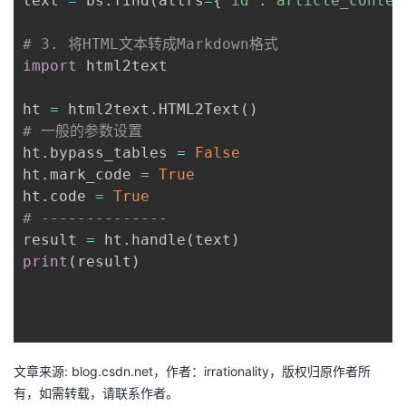
text 
=
 bs
.
find
(
attrs
=
{
'id'
:
'article_conten
持
建
证
实
的
# 3. 将HTML文本转成Markdown格式
议
验
收
import
 html2text

藏
ht 
=
 html2text
.
HTML2Text
(
)
# 一般的参数设置
ht
.
bypass_tables 
=
False
ht
.
mark_code 
=
True
ht
.
code 
=
True
# --------------
result 
=
 ht
.
handle
(
text
)
print
(
result
)
文章来源: blog.csdn.net，作者：irrationality，版权归原作者所
有，如需转载，请联系作者。