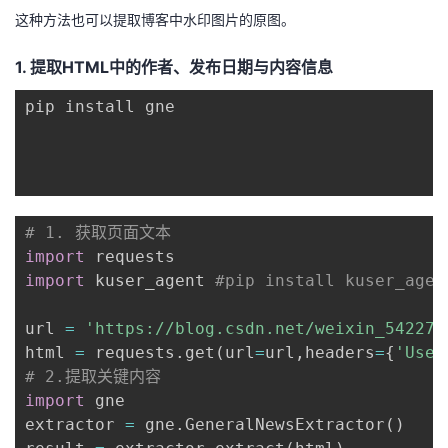
这种方法也可以提取博客中水印图片的原图。
者
1. 提取HTML中的作者、发布日期与内容信息
我
pip install gne

的
我
博
的
我
客
论
的
我
# 1. 获取页面文本
import
坛
圈
的
我
import
 kuser_agent 
#pip install kuser_agen
子
直
的
我
url 
=
'https://blog.csdn.net/weixin_542275
html 
=
 requests
.
get
(
url
=
url
,
headers
=
{
'User
我
播
活
的
# 2.提取关键内容
import
 gne

我
动
关
的
extractor 
=
 gne
.
GeneralNewsExtractor
(
)