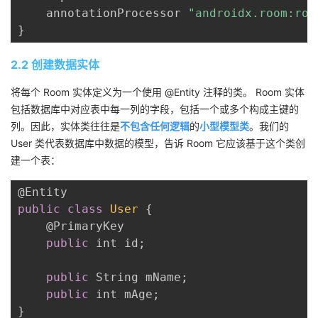
持
建
证
实
的
    annotationProcessor 
"androidx.room:roo
}
议
验
收
2.2 创建数据实体
藏
将每个 Room 实体定义为一个使用 @Entity 注释的类。 Room 实体
包括数据库中对应表中每一列的字段，包括一个或多个构成主键的
列。因此，实体类往往是
不包含任何逻辑
的
小型模型类
。我们的
User 类代表数据库中数据的模型，告诉 Room 它应该基于这个类创
建一个表：
public
class
User
{
    @PrimaryKey

public
 int id
;
public
 String mName
;
public
 int mAge
;
}