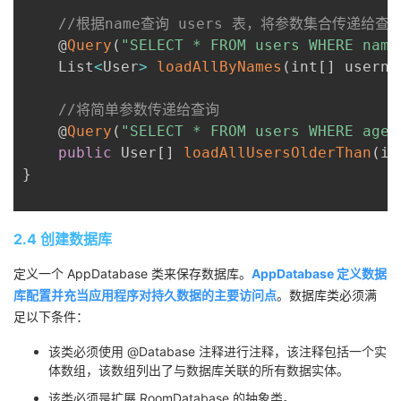
//根据name查询 users 表，将参数集合传递给查
    @
Query
(
"SELECT * FROM users WHERE name
    List
<
User
>
loadAllByNames
(
int
[
]
 userna
//将简单参数传递给查询
    @
Query
(
"SELECT * FROM users WHERE age 
public
 User
[
]
loadAllUsersOlderThan
(
in
}
2.4 创建数据库
定义一个 AppDatabase 类来保存数据库。
AppDatabase 定义数据
库配置并充当应用程序对持久数据的主要访问点
。数据库类必须满
足以下条件：
该类必须使用 @Database 注释进行注释，该注释包括一个实
体数组，该数组列出了与数据库关联的所有数据实体。
该类必须是扩展 RoomDatabase 的抽象类。