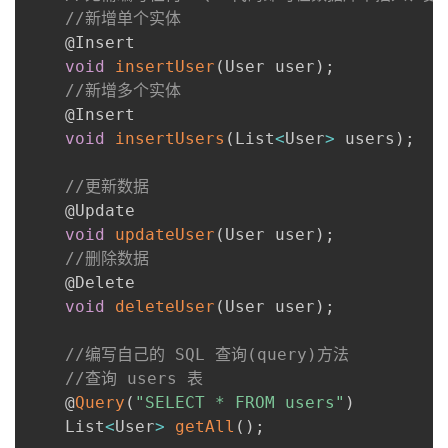
//新增单个实体
    @Insert

void
insertUser
(
User user
)
;
//新增多个实体
    @Insert

void
insertUsers
(
List
<
User
>
 users
)
;
//更新数据
    @Update

void
updateUser
(
User user
)
;
//删除数据
    @Delete

void
deleteUser
(
User user
)
;
//编写自己的 SQL 查询(query)方法
//查询 users 表
    @
Query
(
"SELECT * FROM users"
)
    List
<
User
>
getAll
(
)
;