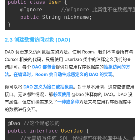
public
class
User
{
    @Ignore      
//@Ignore 此属性不在数据库生
public
 String nickname
;
}
2.3 创建数据访问对象 (DAO)
DAO 负责定义访问数据库的方法。使用 Room，我们不需要所有与
Cursor 相关的代码，只需使用 UserDao 类中的注释定义我们的查
询即可。每个
DAO 都包含
提供对应用程序数据库的
抽象访问的方
法
。
在编译时，Room 会自动生成您定义的 DAO 的实现
。
你可以将
DAO 定义为接口或抽象类
。对于基本用例，通常应该使用
接口。无论哪种情况，都
必须使用
@Dao 注释你的 DAO。DAO 没
有属性，但它们确实定义了
一种或多种
方法来与应用程序数据库中
的数据进行交互。
@Dao 
//这个是必须的
public
interface
UserDao
{
//无需编写任何 SQL 代码即可在数据库中插入、