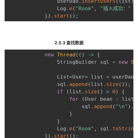
                userDao
.
insertUsers
(
list
)
;
                Log
.
e
(
"Room"
,
"插入成功："
+
}
)
.
start
(
)
;
2.5.3 查找数据
new
Thread
(
(
)
-
>
{
                StringBuilder sql 
=
new
St
                List
<
User
>
 list 
=
 userDao
.
                sql
.
append
(
list
.
size
(
)
)
;
if
(
list
.
size
(
)
>
0
)
{
for
(
User bean 
:
 list
)
                        sql
.
append
(
"\n"
)
.
a
}
}
                Log
.
e
(
"Room"
,
 sql
.
toString
}
)
.
start
(
)
;