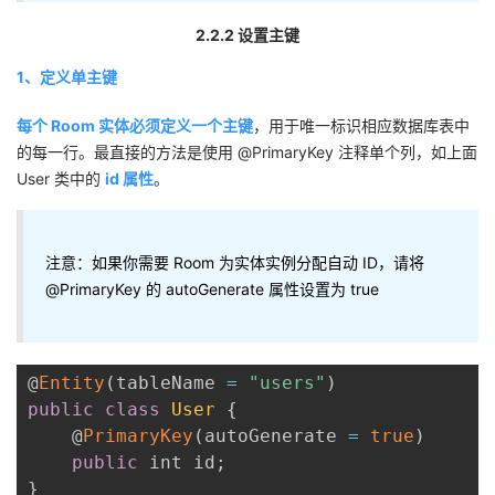
2.2.2 设置主键
1、定义单主键
每个 Room 实体必须定义一个主键
，用于唯一标识相应数据库表中
的每一行。最直接的方法是使用 @PrimaryKey 注释单个列，如上面
User 类中的
id 属性
。
注意：如果你需要 Room 为实体实例分配自动 ID，请将
@PrimaryKey 的 autoGenerate 属性设置为 true
@
Entity
(
tableName 
=
"users"
)
public
class
User
{
    @
PrimaryKey
(
autoGenerate 
=
true
)
public
 int id
;
}