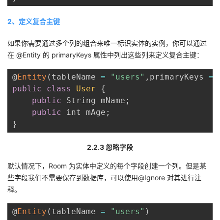
2、定义复合主键
如果你需要通过多个列的组合来唯一标识实体的实例，你可以通过
在 @Entity 的 primaryKeys 属性中列出这些列来定义复合主键：
@
Entity
(
tableName 
=
"users"
,
primaryKeys 
=
public
class
User
{
public
 String mName
;
public
 int mAge
;
}
2.2.3 忽略字段
默认情况下，Room 为实体中定义的每个字段创建一个列。但是某
些字段我们不需要保存到数据库，可以使用@Ignore 对其进行注
释。
@
Entity
(
tableName 
=
"users"
)