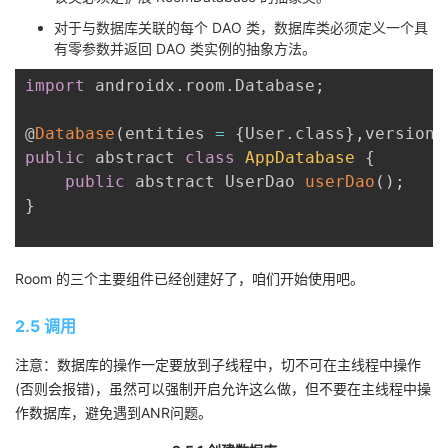
对于与数据库关联的每个 DAO 类，数据库类必须定义一个具
有零参数并返回 DAO 类实例的抽象方法。
import
 androidx
.
room
.
Database
;
@
Database
(
entities 
=
{
User
.
class
}
,
version 
public
 abstract 
class
AppDatabase
{
public
 abstract UserDao 
userDao
(
)
;
}
Room 的三个主要组件已经创建好了，咱们开始使用吧。
2.5 调用
注意：数据库的操作一定要放到子线程中，切不可在主线程中操作
(否则会报错)，虽然可以强制开启允许这么做，但不要在主线程中操
作数据库，避免遇到ANR问题。