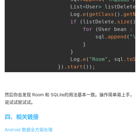
                    List
<
User
>
 listDelete 
                    Log
.
e
(
getClass
(
)
.
getNa
if
(
listDelete
.
size
(
)
for
(
User bean 
:
 l
                            sql
.
append
(
"\n
}
}
                    Log
.
e
(
"Room"
,
 sql
.
toSt
}
)
.
start
(
)
)
;
然后你会发现 Room 和 SQLite的用法基本一致。操作简单易上手，
说试试就试试。
四、相关链接
Android 数据全方案处理