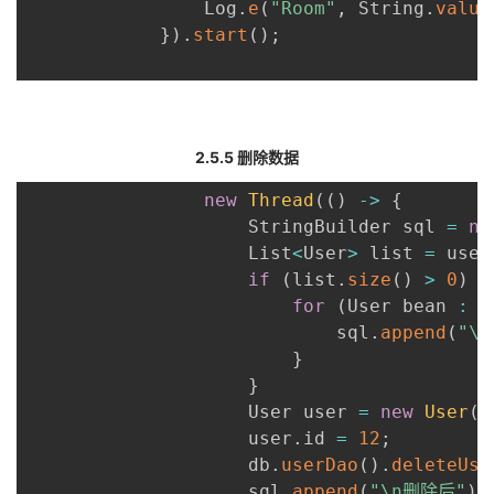
                Log
.
e
(
"Room"
,
 String
.
value
}
)
.
start
(
)
;
2.5.5 删除数据
new
Thread
(
(
)
-
>
{
                    StringBuilder sql 
=
ne
                    List
<
User
>
 list 
=
 user
if
(
list
.
size
(
)
>
0
)
{
for
(
User bean 
:
 l
                            sql
.
append
(
"\n
}
}
                    User user 
=
new
User
(
)
                    user
.
id 
=
12
;
                    db
.
userDao
(
)
.
deleteUse
                    sql
.
append
(
"\n删除后"
)
;