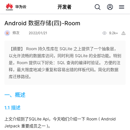
开发者
返
Android 数据存储(四)-Room
回
帅次
2022/01/21
9.2k+
举
报
【摘要】 Room 持久性库在 SQLite 之上提供了一个抽象层，
以允许流畅的数据库访问，同时利用 SQLite 的全部功能。特别
是，Room 提供以下好处：SQL 查询的编译时验证。 方便的注
个
释，最大限度地减少重复和容易出错的样板代码。简化的数据
库迁移路径。
我
人
一、概述
的
主
1.1 描述
开
页
上文介绍到了SQLite Api，今天咱们介绍一下 Room ( Android
发
Jetpack 重要成员之一 )。