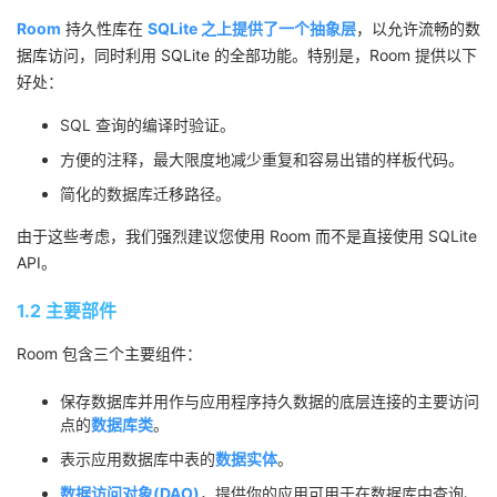
Room
持久性库在
SQLite 之上提供了一个抽象层
，以允许流畅的数
者
据库访问，同时利用 SQLite 的全部功能。特别是，Room 提供以下
好处：
我
SQL 查询的编译时验证。
的
我
方便的注释，最大限度地减少重复和容易出错的样板代码。
简化的数据库迁移路径。
博
的
我
由于这些考虑，我们强烈建议您使用 Room 而不是直接使用 SQLite
客
论
的
我
API。
坛
圈
的
我
1.2 主要部件
Room 包含三个主要组件：
子
直
的
我
保存数据库并用作与应用程序持久数据的底层连接的主要访问
我
播
活
的
点的
数据库类
。
表示应用数据库中表的
数据实体
。
我
动
关
的
数据访问对象(DAO)
，提供你的应用可用于在数据库中查询、