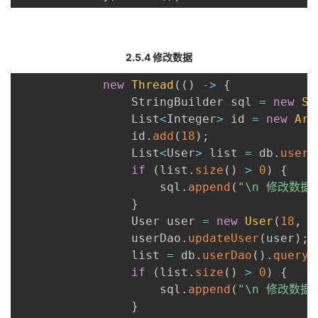
2.5.4 修改数据
new
Thread
(
(
)
-
>
{
                StringBuilder sql 
=
new
St
                List
<
Integer
>
 id 
=
new
Arr
                id
.
add
(
18
)
;
                List
<
User
>
 list 
=
 db
.
userD
if
(
list
.
size
(
)
>
0
)
{
                    sql
.
append
(
"\n 修改数据
}
                User user 
=
new
User
(
18
,
                userDao
.
updateUser
(
user
)
;
                list 
=
 db
.
userDao
(
)
.
queryA
if
(
list
.
size
(
)
>
0
)
{
                    sql
.
append
(
"\n 修改数据
}