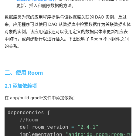
更新、插入和删除数据的方法。
我
注
的
开
数据库类为您的应用程序提供与该数据库关联的 DAO 实例。反过
的
Programs
发
来，应用程序可以使用 DAO 从数据库中检索数据作为关联数据实体
对象的实例。该应用程序还可以使用定义的数据实体来更新相应表
支
者
中的行，或创建新行以进行插入。下图说明了 Room 不同组件之间
的关系。
持
学
我
堂
二、使用 Room
的
我
我
2.1 添加依赖项
技
的
的
我
在 app/build.gradle文件中添加依赖：
术
云
课
的
我
dependencies 
{
//Room
支
声
程
认
的
我
    def room_version 
=
"2.4.1"
    implementation 
"androidx.room:room-run