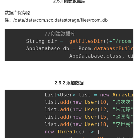
2.5.1 创建数据库
数据库保存路
径：/data/data/com.scc.datastorage/files/room_db
//创建数据库
      String dir 
=
getFilesDir
(
)
+
"/room_d
      AppDatabase db 
=
 Room
.
databaseBuilde
                    AppDatabase
.
class
,
 dir
2.5.2 添加数据
            List
<
User
>
 list 
=
new
ArrayLis
            list
.
add
(
new
User
(
10
,
"帅次次"
,
            list
.
add
(
new
User
(
12
,
"朱元璋"
,
            list
.
add
(
new
User
(
15
,
"赵匡胤"
,
            list
.
add
(
new
User
(
18
,
"李世民"
,
new
Thread
(
(
)
-
>
{