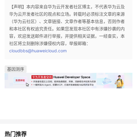
我
注
的
开
【声明】本内容来自华为云开发者社区博主，不代表华为云及
华为云开发者社区的观点和立场。转载时必须标注文章的来源
的
Programs
（华为云社区）、文章链接、文章作者等基本信息，否则作者
发
和本社区有权追究责任。如果您发现本社区中有涉嫌抄袭的内
支
容，欢迎发送邮件进行举报，并提供相关证据，一经查实，本
者
社区将立刻删除涉嫌侵权内容，举报邮箱：
cloudbbs@huaweicloud.com
持
学
我
堂
基因测序
的
我
我
技
的
的
我
术
云
课
的
我
支
声
程
认
的
我
热门推荐