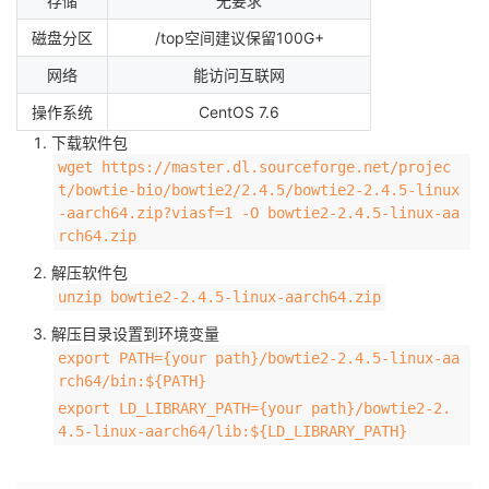
存储
无要求
者
磁盘分区
/top空间建议保留100G+
网络
能访问互联网
我
操作系统
CentOS 7.6
下载软件包
的
我
wget https://master.dl.sourceforge.net/projec
t/bowtie-bio/bowtie2/2.4.5/bowtie2-2.4.5-linux
博
的
我
-aarch64.zip?viasf=1 -O bowtie2-2.4.5-linux-aa
rch64.zip
客
论
的
我
解压软件包
unzip bowtie2-2.4.5-linux-aarch64.zip
坛
圈
的
我
解压目录设置到环境变量
子
直
的
我
export PATH={your path}/bowtie2-2.4.5-linux-aa
rch64/bin:${PATH}
我
播
活
的
export LD_LIBRARY_PATH={your path}/bowtie2-2.
4.5-linux-aarch64/lib:${LD_LIBRARY_PATH}
我
动
关
的