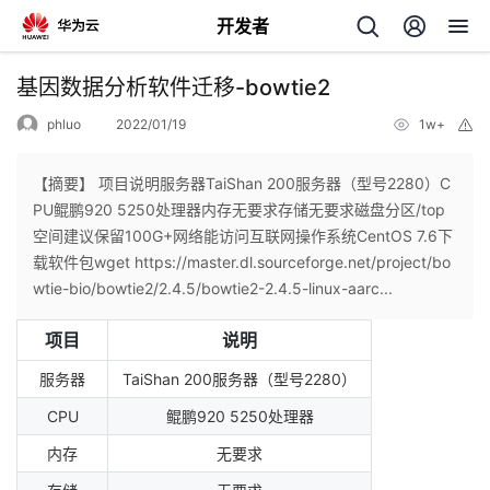
开发者
返
基因数据分析软件迁移-bowtie2
回
phluo
2022/01/19
1w+
举
报
【摘要】 项目说明服务器TaiShan 200服务器（型号2280）C
PU鲲鹏920 5250处理器内存无要求存储无要求磁盘分区/top
空间建议保留100G+网络能访问互联网操作系统CentOS 7.6下
个
载软件包wget https://master.dl.sourceforge.net/project/bo
wtie-bio/bowtie2/2.4.5/bowtie2-2.4.5-linux-aarc...
我
人
项目
说明
的
主
服务器
TaiShan 200服务器（型号2280）
CPU
鲲鹏920 5250处理器
开
页
内存
无要求
发