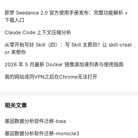
持
建
证
实
的
即梦 Seedance 2.0 官方使用手册发布：完整功能解析 +
议
验
收
下载入口
Claude Code 上下文压缩分析
藏
从零开始写好 Skill（四）：写 Skill 太费劲？让 skill-creat
or 来帮你
2026 年 5 月最新 Docker 镜像源加速列表与使用指南
我的网站连同VPN之后在Chrome无法打开
相关文章
基因数据分析软件迁移-bwa
基因数据分析软件迁移-monocle3