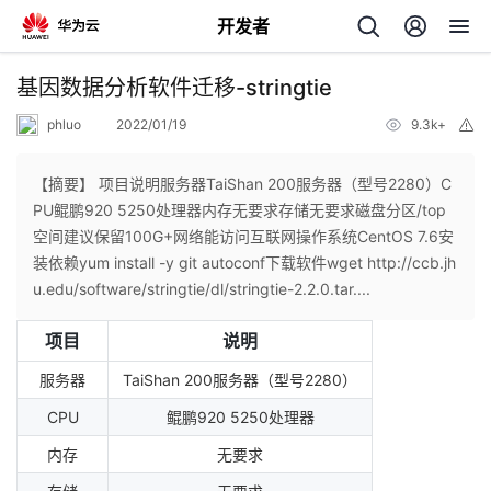
开发者
返
基因数据分析软件迁移-stringtie
回
phluo
2022/01/19
9.3k+
举
报
【摘要】 项目说明服务器TaiShan 200服务器（型号2280）C
PU鲲鹏920 5250处理器内存无要求存储无要求磁盘分区/top
空间建议保留100G+网络能访问互联网操作系统CentOS 7.6安
个
装依赖yum install -y git autoconf下载软件wget http://ccb.jh
u.edu/software/stringtie/dl/stringtie-2.2.0.tar....
我
人
项目
说明
我
的
主
服务器
TaiShan 200服务器（型号2280）
CPU
鲲鹏920 5250处理器
我
的
开
页
内存
无要求
我
的
开
发