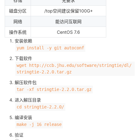
存储
无要求
的
Programs
发
者
磁盘分区
/top空间建议保留100G+
网络
能访问互联网
支
者
我
操作系统
CentOS 7.6
持
学
安装依赖
的
我
yum install -y git autoconf
我
堂
博
的
我
下载软件
wget http://ccb.jhu.edu/software/stringtie/dl/
的
我
客
论
的
我
我
stringtie-2.2.0.tar.gz
解压软件包
技
的
坛
圈
的
我
的
我
tar -xf stringtie-2.2.0.tar.gz
进入解压目录
术
云
子
直
的
我
课
的
我
cd stringtie-2.2.0/
支
声
播
活
的
程
认
的
我
编译安装
make -j 16 release
持
建
动
关
证
实
的
验证