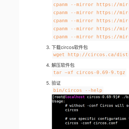
cpanm --mirror https://mir
cpanm --mirror https://mir
cpanm --mirror https://mir
cpanm --mirror https://mir
cpanm --mirror https://mir
下载circos软件包
wget http://circos.ca/dist
解压软件包
tar –xf circos-0.69-9.tgz
验证
bin/circos --help