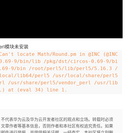
rl模块未安装
Can't locate Math/Round.pm in @INC (@INC
0.69-9/bin/lib /pkg/dst/circos-0.69-9/bi
.69-9/bin /root/perl5/lib/perl5/5.16.3 /
local/lib64/perl5 /usr/local/share/perl5
rl /usr/share/perl5/vendor_perl /usr/lib
.) at (eval 34) line 1.
，不代表华为云及华为云开发者社区的观点和立场。转载时必须
、文章作者等基本信息，否则作者和本社区有权追究责任。如果
送邮件进行举报，并提供相关证据，一经查实，本社区将立刻删