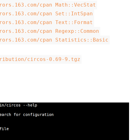
rors.163.com/cpan Math::VecStat
rors.163.com/cpan Set::IntSpan
rors.163.com/cpan Text::Format
rors.163.com/cpan Regexp::Common
rors.163.com/cpan Statistics::Basic
ribution/circos-0.69-9.tgz