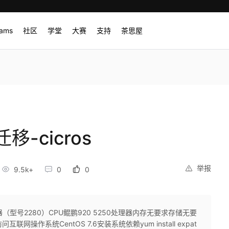
rams
社区
学堂
大赛
支持
茶思屋
-cicros
举报
9.5k+
0
0
务器（型号2280）CPU鲲鹏920 5250处理器内存无要求存储无要
网操作系统CentOS 7.6安装系统依赖yum install expat