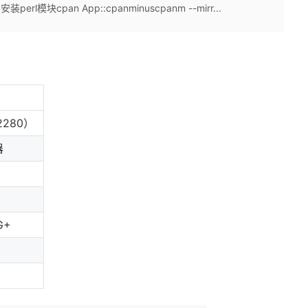
-y安装perl模块cpan App::cpanminuscpanm --mirr...
2280）
器
G+