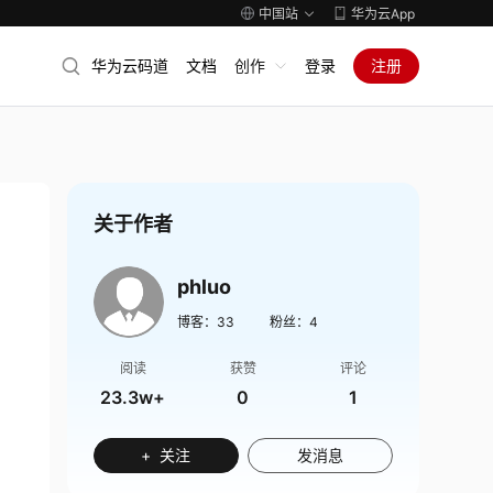
中国站
华为云App
华为云码道
文档
创作
登录
注册
关于作者
phluo
博客：
33
粉丝：
4
阅读
获赞
评论
23.3w+
0
1
+ 关注
发消息