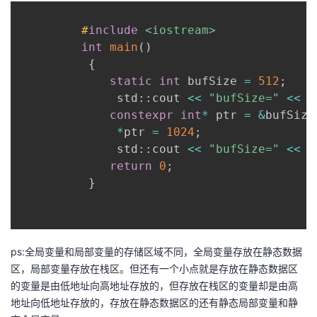
持
建
证
实
的
#
include
<iostream>
议
验
收
int
main
(
)
{
藏
static
int
 bufSize 
=
512
;
              std
::
cout 
<<
"bufSize="
<<
 b
constexpr
int
*
 ptr 
=
&
bufSize
*
ptr 
=
1024
;
              std
::
cout 
<<
"bufSize="
<<
 b
return
0
;
}
ps:全局变量和局部变量的存储区域不同，全局变量存放在静态数据
区，局部变量存放在栈区。但还有一个小点就是存放在静态数据区
的变量是由低地址向高地址存放的，但存放在栈区的变量却是由高
地址向低地址存放的，存放在静态数据区的还有静态局部变量和静