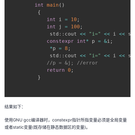
int
main
(
)
我
注
的
开
{
int
 i 
=
10
;
的
Programs
发
int
 j 
=
100
;
              std
::
cout 
<<
"i="
<<
 i 
<<
 st
支
者
constexpr
int
*
 p 
=
&
i
;
*
p 
=
8
;
持
学
              std
::
cout 
<<
"i="
<<
 i 
<<
 st
//p = &j; //error
我
堂
return
0
;
}
的
我
我
技
的
的
我
结果如下：
术
云
课
的
我
使用GNU gcc编译器时，constexpr指针所指变量必须是全局变量
支
声
程
认
的
我
或者static变量(既存储在静态数据区的变量)。