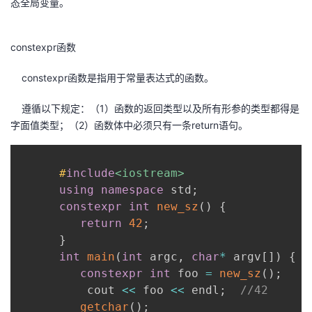
态全局变量。
constexpr函数
constexpr函数是指用于常量表达式的函数。
遵循以下规定：（1）函数的返回类型以及所有形参的类型都得是
字面值类型；（2）函数体中必须只有一条return语句。
#
include
<iostream>
using
namespace
 std
;
constexpr
int
new_sz
(
)
{
return
42
;
}
int
main
(
int
 argc
,
char
*
 argv
[
]
)
{
constexpr
int
 foo 
=
new_sz
(
)
;
          cout 
<<
 foo 
<<
 endl
;
//42
getchar
(
)
;