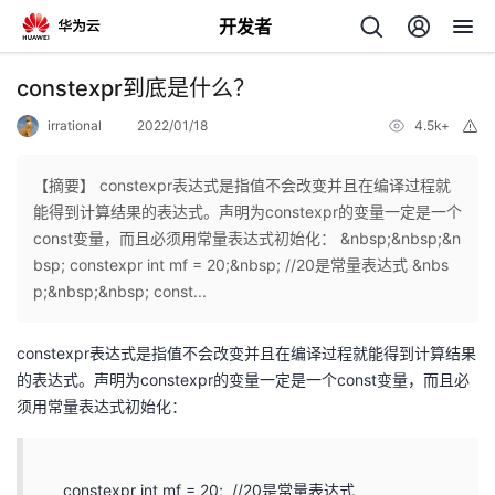
开发者
返
constexpr到底是什么？
回
irrational
2022/01/18
4.5k+
举
报
【摘要】 constexpr表达式是指值不会改变并且在编译过程就
能得到计算结果的表达式。声明为constexpr的变量一定是一个
const变量，而且必须用常量表达式初始化： &nbsp;&nbsp;&n
个
bsp; constexpr int mf = 20;&nbsp; //20是常量表达式 &nbs
p;&nbsp;&nbsp; const...
我
人
constexpr表达式是指值不会改变并且在编译过程就能得到计算结果
的
主
的表达式。声明为constexpr的变量一定是一个const变量，而且必
须用常量表达式初始化：
开
页
发
constexpr int mf = 20; //20是常量表达式