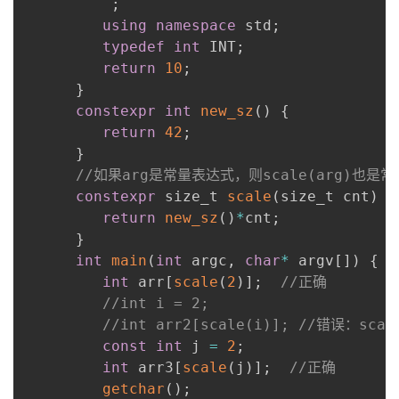
;
using
namespace
 std
;
typedef
int
 INT
;
return
10
;
}
constexpr
int
new_sz
(
)
{
return
42
;
}
//如果arg是常量表达式，则scale(arg)也是
constexpr
 size_t 
scale
(
size_t cnt
)
{
return
new_sz
(
)
*
cnt
;
}
int
main
(
int
 argc
,
char
*
 argv
[
]
)
{
int
 arr
[
scale
(
2
)
]
;
//正确
//int i = 2;
//int arr2[scale(i)]; //错误：sc
const
int
 j 
=
2
;
int
 arr3
[
scale
(
j
)
]
;
//正确
getchar
(
)
;