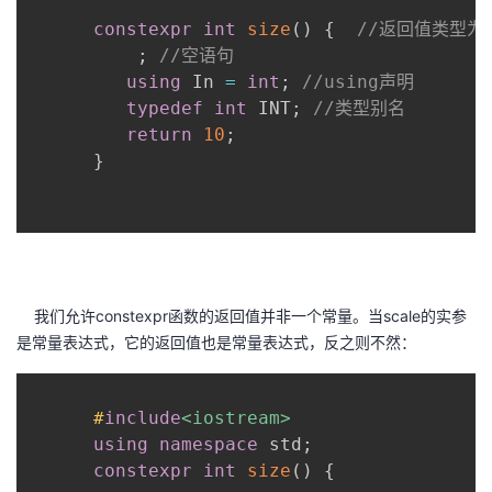
constexpr
int
size
(
)
{
//返回值类型为
;
//空语句
using
 In 
=
int
;
//using声明
typedef
int
 INT
;
//类型别名
return
10
;
}
我们允许constexpr函数的返回值并非一个常量。当scale的实参
是常量表达式，它的返回值也是常量表达式，反之则不然：
#
include
<iostream>
using
namespace
 std
;
constexpr
int
size
(
)
{