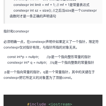
constexpr int limit = mf + 1; // mf + 1是常量表达式
者
constexpr int sz = size(); //之后当size是一个constexpr
函数时才是一条正确的声明语句
我
指针和constexpr
的
我
必须明确一点，在constexpr声明中如果定义了一个指针，限定符
博
的
我
conxtexpr仅对指针有效，与指针所指的对象无关。
客
论
的
我
const int*p = nullptr; //p是一个指向整形常量的指针
constexpr int* q = nullptr; //q是一个指向整数的常量指针
坛
圈
的
我
p是一个指向常量的指针，q是一个常量指针，其中的关键在于
子
直
的
我
constexpr把它所定义的对象置为了顶层const。
我
播
活
的
我
动
关
的
#
include
<iostream>