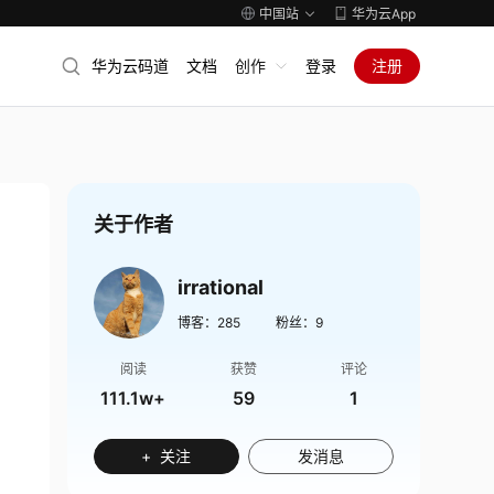
中国站
华为云App
华为云码道
文档
创作
登录
注册
关于作者
irrational
博客：
285
粉丝：
9
阅读
获赞
评论
111.1w+
59
1
+ 关注
发消息