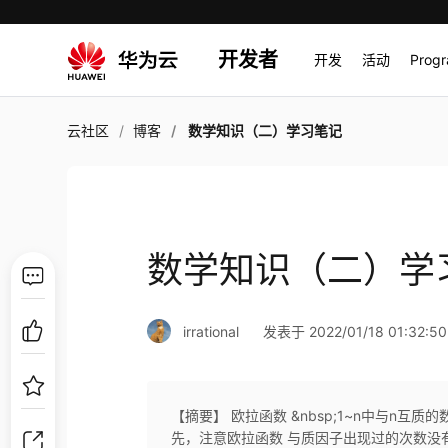
开发者
开发
活动
Prog
云社区
博客
数学知识（二）学习笔记
数学知识（二）学
irrational
发表于 2022/01/18 01:32:50
【摘要】 欧拉函数 &nbsp;1~n中与n互
先，注意欧拉函数 与质因子出现过的次数没有关系，