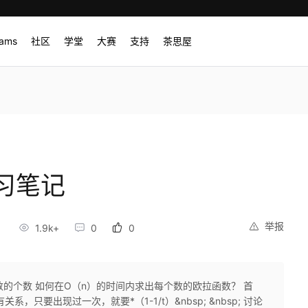
rams
社区
学堂
大赛
支持
茶思屋
习笔记
举报
1.9k+
0
0
质的数的个数 如何在O（n）的时间内求出每个数的欧拉函数？ 首
只要出现过一次，就要*（1-1/t）&nbsp; &nbsp; 讨论