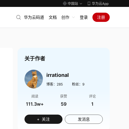
中国站
华为云App
华为云码道
文档
创作
登录
注册
关于作者
irrational
博客：
285
粉丝：
9
阅读
获赞
评论
111.3w+
59
1
+ 关注
发消息