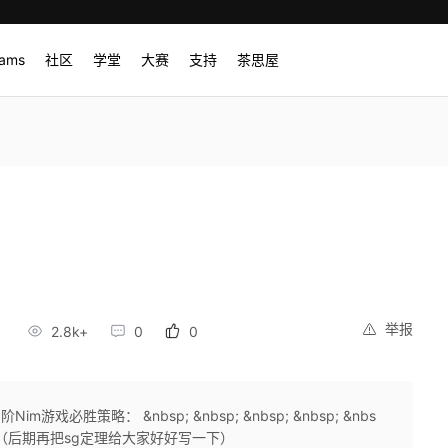
rams
社区
学堂
大赛
支持
茶思屋
）
举报
2.8k+
0
0
游戏必胜策略： &nbsp; &nbsp; &nbsp; &nbsp; &nbs
sg定理（后期再把sg定理给大家好好写一下）