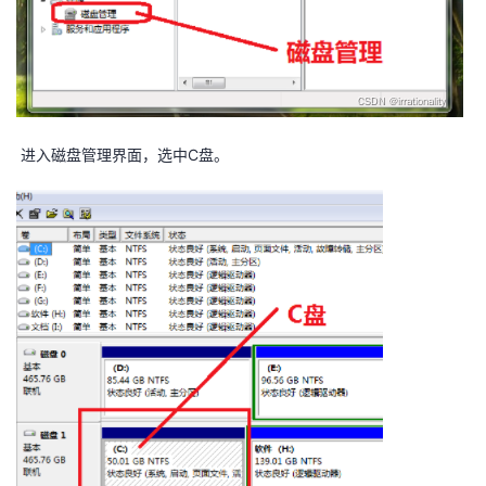
我
注
的
开
的
Programs
发
支
者
进入磁盘管理界面，选中C盘。
持
学
我
堂
的
我
我
技
的
的
我
术
云
课
的
我
支
声
程
认
的
我