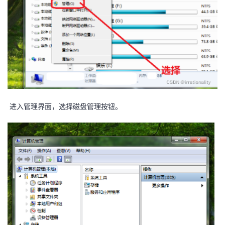
者
我
的
我
博
的
我
进入管理界面，选择磁盘管理按钮。
客
论
的
我
坛
圈
的
我
子
直
的
我
我
播
活
的
我
动
关
的