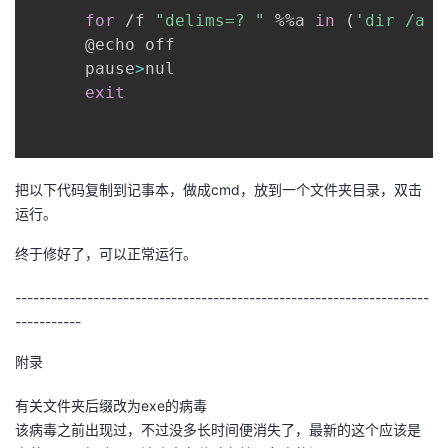
议
注
for
 /f 
"delims=? "
 %%a 
in
(
'dir /a /
验
收
      @echo off

      pause
>
nul

藏
exit
把以下代码复制到记事本，做成cmd，放到一个文件夹目录，双击
运行。
终于修好了，可以正常运行。
---------------------------------------------------------------------
-----------
附录
有关文件夹后缀改为exe的病毒
该病毒之前出现过，不过没多长时间便消失了，最新的这个应该是