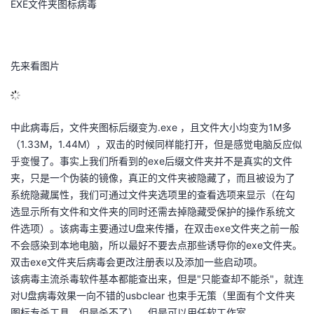
EXE文件夹图标病毒
先来看图片
中此病毒后，文件夹图标后缀变为.exe ，且文件大小均变为1M多
（1.33M，1.44M），双击的时候同样能打开，但是感觉电脑反应似
乎变慢了。事实上我们所看到的exe后缀文件夹并不是真实的文件
夹，只是一个伪装的镜像，真正的文件夹被隐藏了，而且被设为了
系统隐藏属性，我们可通过文件夹选项里的查看选项来显示（在勾
选显示所有文件和文件夹的同时还需去掉隐藏受保护的操作系统文
件选项）。该病毒主要通过U盘来传播，在双击exe文件夹之前一般
不会感染到本地电脑，所以最好不要去点那些诱导你的exe文件夹。
双击exe文件夹后病毒会更改注册表以及添加一些启动项。
该病毒主流杀毒软件基本都能查出来，但是"只能查却不能杀"，就连
对U盘病毒效果一向不错的usbclear 也束手无策（里面有个文件夹
图标专杀工具，但是杀不了），但是可以用任软工作室