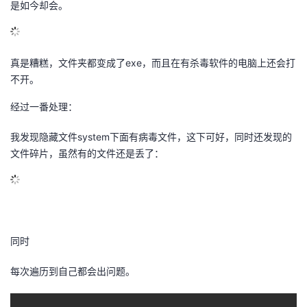
是如今却会。
的
Programs
发
者
支
者
我
真是糟糕，文件夹都变成了exe，而且在有杀毒软件的电脑上还会打
不开。
持
学
的
我
经过一番处理：
我
堂
博
的
我
我发现隐藏文件system下面有病毒文件，这下可好，同时还发现的
文件碎片，虽然有的文件还是丢了：
的
我
客
论
的
我
我
技
的
坛
圈
的
我
的
我
术
云
子
直
的
我
课
的
我
同时
支
声
播
活
的
程
认
的
我
每次遍历到自己都会出问题。
持
建
动
关
证
实
的