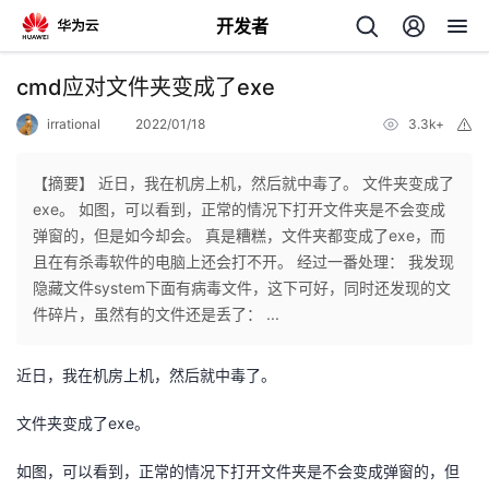
开发者
返
cmd应对文件夹变成了exe
回
irrational
2022/01/18
3.3k+
举
报
【摘要】 近日，我在机房上机，然后就中毒了。 文件夹变成了
exe。 如图，可以看到，正常的情况下打开文件夹是不会变成
弹窗的，但是如今却会。 真是糟糕，文件夹都变成了exe，而
个
且在有杀毒软件的电脑上还会打不开。 经过一番处理： 我发现
隐藏文件system下面有病毒文件，这下可好，同时还发现的文
我
人
件碎片，虽然有的文件还是丢了： ...
我
的
主
近日，我在机房上机，然后就中毒了。
我
的
开
页
文件夹变成了exe。
我
的
如图，可以看到，正常的情况下打开文件夹是不会变成弹窗的，但
开
发