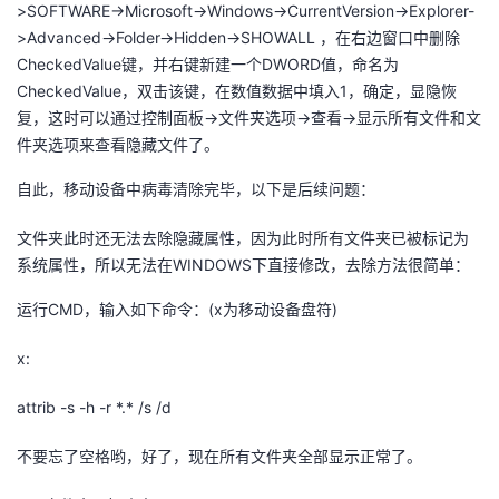
>SOFTWARE->Microsoft->Windows->CurrentVersion->Explorer-
>Advanced->Folder->Hidden->SHOWALL ，在右边窗口中删除
CheckedValue键，并右键新建一个DWORD值，命名为
CheckedValue，双击该键，在数值数据中填入1，确定，显隐恢
复，这时可以通过控制面板->文件夹选项->查看->显示所有文件和文
件夹选项来查看隐藏文件了。
自此，移动设备中病毒清除完毕，以下是后续问题：
文件夹此时还无法去除隐藏属性，因为此时所有文件夹已被标记为
系统属性，所以无法在WINDOWS下直接修改，去除方法很简单：
运行CMD，输入如下命令：(x为移动设备盘符)
x:
attrib -s -h -r *.* /s /d
不要忘了空格哟，好了，现在所有文件夹全部显示正常了。