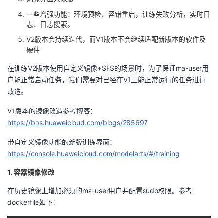
一些增强功能：环境预检、容错重启，训练失败分析，实时日
者
志、日志搜索。
V2版本会持续迭代，而V1
版本不会继续适配新版本的软件及
我
硬件
的
我
在训练
V2
版本使用自定义镜像
+SFS
的场景时，为了保证
ma-user
用
户能正常启动任务，我们需要对已经在
V1
上能正常运行的任务进行
博
的
我
改造。
V1版本的镜像改造参考博客：
客
论
的
我
https://bbs.huaweicloud.com/blogs/285697
坛
圈
的
我
带自定义镜像功能的新版训练界面：
https://console.huaweicloud.com/modelarts/#/training
子
直
的
我
1.
容器镜像修改
我
播
活
的
在历史镜像上
增加必须的ma-user用户并配置sudo权限。参考
dockerfile如下：
我
动
关
的