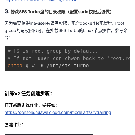
3.
修改
SFS Turbo
盘的目录权限（配置sudo权限后选做）
因为需要使得
ma-user
有读写权限，配合
dockerfile
配置增加root
group的写权限即可。在挂载SFS Turbo的Linux节点操作，参考命
令：
# FS is root group by default. 
# If not, user can chwon back to 'root:roo
chmod
 g+w -R /mnt/sfs_turbo
训练
V2
任务创建步骤：
打开新版训练作业，链接如：
https://console.huaweicloud.com/modelarts/#/training
创建作业：