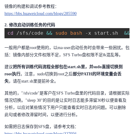
持
建
证
实
的
镜像的构建和调试参考教程：
https://bbs.huaweicloud.com/blogs/285590
议
验
收
2. 修改启动训练任务的代码
藏
cd
 /sfs/code 
&&
sudo
bash
 -x start.sh  
&&
一般用户都是
root
使用的，以ma-user启动任务时
会带来一些困扰。包
括：镜像内部分文件权限不足，SFS Turbo盘权限不足&混乱等。
建议
把所有训练代码流程全部包在
start.sh里，并sudo直接切换到
root
执行
。注意，sudo切换到
root
之后
部分
PATH
的环境变量会丢
失
，请在
start.sh
里提前补全。
其他的，"/sfs/code"是客户在SFS Turbo盘里的代码目录，请根据实际
情况切换。"sleep 30"的目的是让实时日志能多滞留30秒以便查看及
分析，以应对某些情况下用户只能查看实时日志的问题。可以删除
此句或者修改滞留时间，以便进行分析。
如需把日志保存到
SFS
盘，请参考文档：
https://bbs.huaweicloud.com/blogs/327056