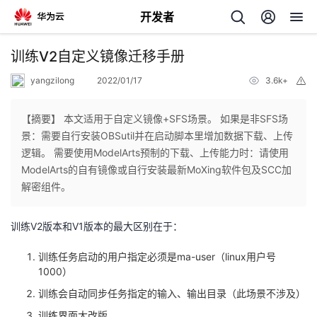
开发者
返
训练V2自定义镜像迁移手册
回
yangzilong
2022/01/17
3.6k+
举
报
【摘要】 本文适用于自定义镜像+SFS场景。 如果是非SFS场
景：需要自行安装OBSutil并在启动脚本里增加数据下载、上传
逻辑。 需要使用ModelArts预制的下载、上传能力时：请使用
个
ModelArts的自有镜像或自行安装最新MoXing软件包及SCC加
解密组件。
我
人
训练
V2
版本和
V1
版本的最大区别在于：
的
主
训练任务启动的用户指定必须是
ma-user
（
linux
用户号
开
1000
）
页
训练会自动同步任务指定的输入、输出目录（此场景不涉及）
发
训练界面大改版