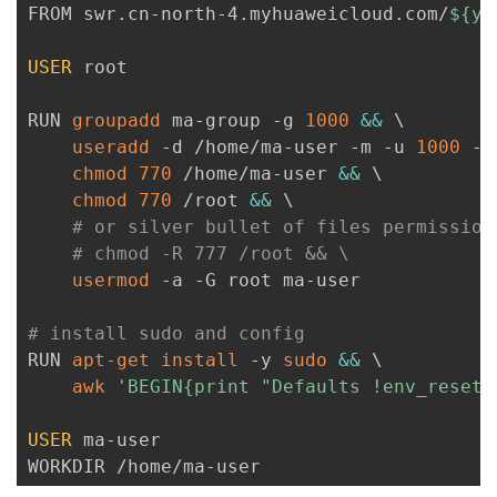
FROM swr.cn-north-4.myhuaweicloud.com/
${yo
我
注
的
开
USER
 root

的
Programs
发
RUN 
groupadd
 ma-group -g 
1000
&&
\
支
者
useradd
 -d /home/ma-user -m -u 
1000
 -g
chmod
770
 /home/ma-user 
&&
\
持
学
chmod
770
 /root 
&&
\
# or silver bullet of files permission
我
堂
# chmod -R 777 /root && \
usermod
 -a -G root ma-user

的
我
我
# install sudo and config
技
的
的
我
RUN 
apt-get
install
 -y 
sudo
&&
\
awk
'BEGIN{print "Defaults !env_reset\
术
云
课
的
我
USER
 ma-user

支
声
程
认
的
我