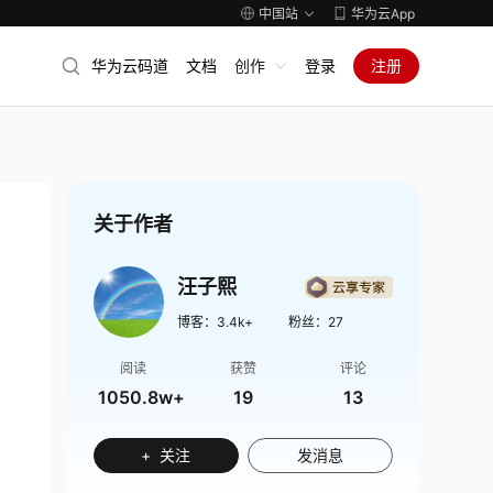
中国站
华为云App
华为云码道
文档
创作
登录
注册
关于作者
汪子熙
博客：
3.4k+
粉丝：
27
阅读
获赞
评论
1050.8w+
19
13
+ 关注
发消息