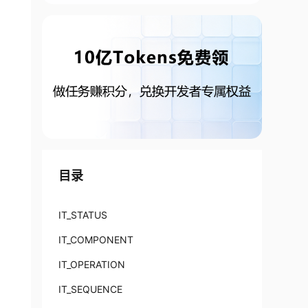
目录
IT_STATUS
IT_COMPONENT
IT_OPERATION
IT_SEQUENCE