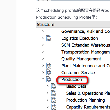
这个scheduling profile的配置在路径Producti
Production Scheduling Profile里：