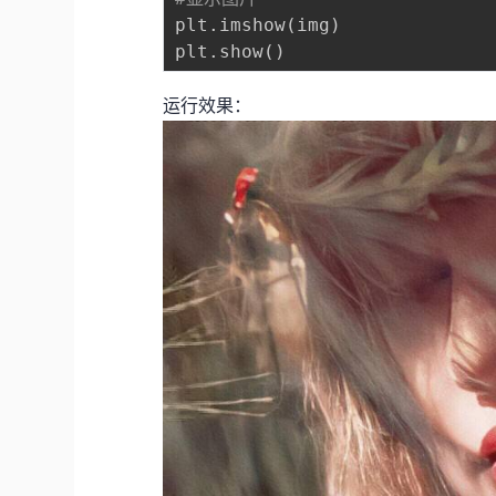
plt
.
imshow
(
img
)
plt
.
show
(
)
运行效果：