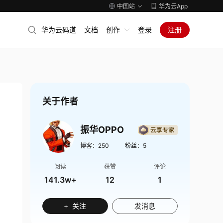
中国站
华为云App
华为云码道
文档
创作
登录
注册
关于作者
振华OPPO
博客：
250
粉丝：
5
阅读
获赞
评论
141.3w+
12
1
+ 关注
发消息