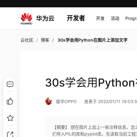
开发者
开发
活动
Prog
云社区
博客
30s学会用Python在图片上添加文字
30s学会用Pyth
振华OPPO
发表于 2022/01/11 19:03:
【摘要】 想在图片上加上一些注释信息，怎么
们导入PIL的库和pyplot库。先读取当