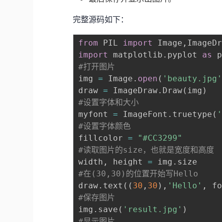
完整源码如下：
from
 PIL 
import
 Image
,
ImageD
import
 matplotlib
.
pyplot 
as
#打开图片
img 
=
 Image
.
open
(
'beauty.jpg
draw 
=
 ImageDraw
.
Draw
(
img
)
#设置字体和大小
myfont 
=
 ImageFont
.
truetype
(
#设置字体颜色
fillcolor 
=
"#CC3299"
#读取图片的size，也就是宽度和高度
width
,
 height 
=
 img
.
#在(30,30)的位置开始写Hello
draw
.
text
(
(
30
,
30
)
,
'Hello'
,
 f
#保存图片
img
.
save
(
'result.jpg'
)
#显示图片