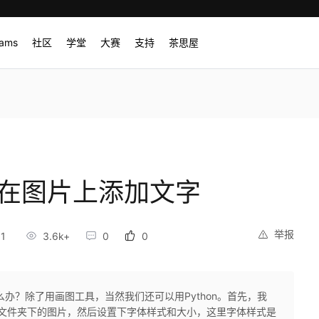
rams
社区
学堂
大赛
支持
茶思屋
on在图片上添加文字
举报
51
3.6k+
0
0
办？除了用画图工具，当然我们还可以用Python。首先，我
前工程文件夹下的图片，然后设置下字体样式和大小，这里字体样式是