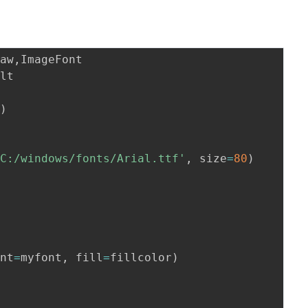
raw
,
'
)
'C:/windows/fonts/Arial.ttf'
,
 size
=
80
)
ont
=
myfont
,
 fill
=
fillcolor
)