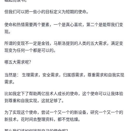
者
但我们可以把一些小的目标定义为短期的使命。
使命和热情需要两个要素，一个是真心喜欢，第二个是能帮我们变
我
现。
的
我
所谓的变现不一定是金钱，马斯洛提到的人类的五大需求，满足变
现变为任何一个都是可以的。
博
的
我
哪五大需求呢？
客
论
的
我
当然是： 生理需求，安全需求，归属感需求，尊重需求和自我实现
坛
圈
的
我
需求。
比如我定下了帮助两亿技术人成长的使命，这个使命可以让我体验
子
直
的
我
到尊重和自我实现，这就足够了。
我
播
活
的
为了实现这个使命，尝试一个又一个的新设备，研究一个又一个的
新技术，花时间去整理资料，都不觉枯燥。
我
动
关
的
那么我们该如何找到自己的使命呢？