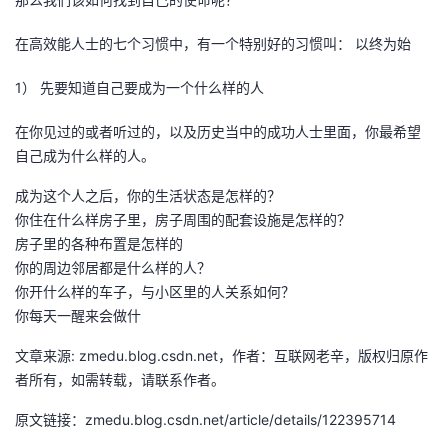
我
注
的
开
在高效能人士的七个习惯中，有一个特别好的习惯叫： 以终为始
的
Programs
发
1） 先要知道自己要成为一个什么样的人
支
者
在你见过的或者听过的，以及历史当中的成功人士里面，你最希望
自己成为什么样的人。
持
学
成为这个人之后，你的生活状态是怎样的？
我
堂
你住在什么样房子里，房子周围的配套设施是怎样的？
房子里的各种布置是怎样的
的
我
你的周边邻居都是什么样的人？
我
你开什么样的车子，与小区里的人关系如何？
技
的
你每天一醒来会做什
的
我
文章来源: zmedu.blog.csdn.net，作者：互联网老辛，版权归原作
术
云
课
的
我
者所有，如需转载，请联系作者。
支
声
程
认
的
我
原文链接：zmedu.blog.csdn.net/article/details/122395714