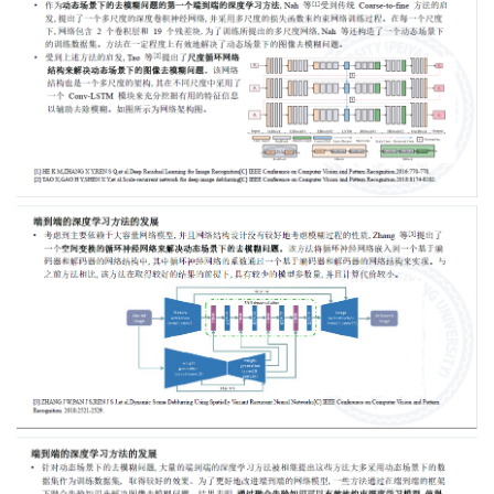
者
我
的
我
博
的
我
客
论
的
我
坛
圈
的
我
子
直
的
我
我
播
活
的
我
动
关
的