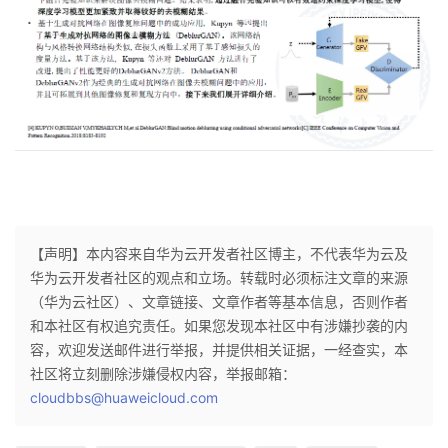
我
注
的
开
的
Programs
发
支
者
持
学
我
堂
【声明】本内容来自华为云开发者社区博主，不代表华为云及
的
我
我
华为云开发者社区的观点和立场。转载时必须标注文章的来源
（华为云社区）、文章链接、文章作者等基本信息，否则作者
技
的
的
我
和本社区有权追究责任。如果您发现本社区中有涉嫌抄袭的内
容，欢迎发送邮件进行举报，并提供相关证据，一经查实，本
术
云
课
的
我
社区将立刻删除涉嫌侵权内容，举报邮箱：
cloudbbs@huaweicloud.com
支
声
程
认
的
我