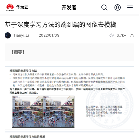
开发者
返
基于深度学习方法的端到端的图像去模糊
回
Tianyi_Li
2022/01/09
6.7k+
举
报
【摘要】
个
我
人
的
主
开
页
发