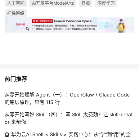
持
建
人工智能
AI开发平台ModelArts
昇腾
深度学习
证
实
的
神经网络
议
验
收
藏
热门推荐
从零开始理解 Agent（一）：OpenClaw / Claude Code
的底层原理，只有 115 行
从零开始写好 Skill（四）：写 Skill 太费劲？让 skill-creat
or 来帮你
🤖 华为云AI Shell × Skills × 实践中心：从“学”到“用”的全