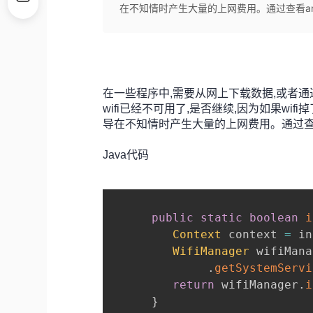
在不知情时产生大量的上网费用。通过查看android的
在一些程序中,需要从网上下载数据,或者通
wifi已经不可用了,是否继续,因为如果wi
导在不知情时产生大量的上网费用。通过查看a
Java代码
public
static
boolean
i
Context
 context 
=
 in
WifiManager
 wifiMana
.
getSystemServi
return
 wifiManager
.
i
}