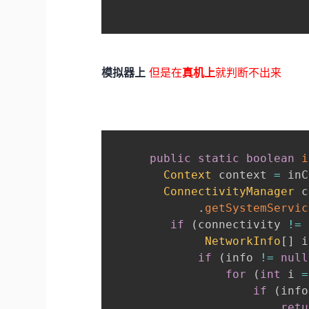
模拟器上
但是在
真机上
就判断不出来
public
static
boolean
i
Context
 context 
=
 inC
ConnectivityManager
 c
.
getSystemServic
if
(
connectivity 
!=
NetworkInfo
[
]
 i
if
(
info 
!=
null
for
(
int
 i 
=
if
(
info
retu