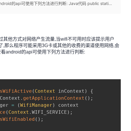
api可使用下列方法进行判断: Java代码 public stati...
过其他方式对网络产生流量,当wifi不可用时应该提示用户
fi掉了,那么程序可能采用3G卡或其他的收费的渠道使用网络,会
ndroid的api可使用下列方法进行判断:
sWiFiActive
(
Context
 inContext
)
{
Context
.
getApplicationContext
(
)
;
ger 
=
(
WifiManager
)
 context

ce
(
Context
.
WIFI_SERVICE
)
;
sWifiEnabled
(
)
;