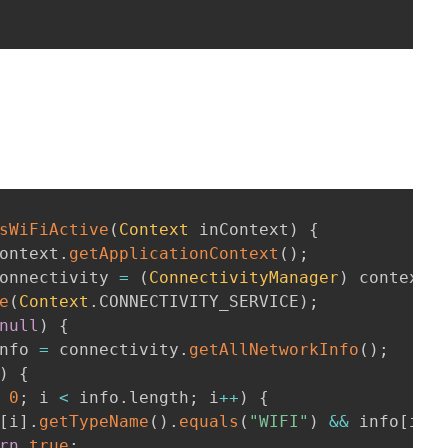
sWiFiActive
(
Context
 inContext
)
{
ontext
.
getApplicationContext
(
)
;
onnectivity 
=
(
ConnectivityManager
)
 context

e
(
Context
.
CONNECTIVITY_SERVICE
)
;
null
)
{
nfo 
=
 connectivity
.
getAllNetworkInfo
(
)
;
)
{
0
;
 i 
<
 info
.
length
;
 i
++
)
{
[
i
]
.
getTypeName
(
)
.
equals
(
"WIFI"
)
&&
 info
[
i
]
.
rn
true
;