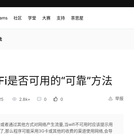
rams
社区
学堂
大赛
支持
茶思屋
法
WiFi是否可用的“可靠”方法
举报
25
2.8k+
0
0
或者通过其他方式对网络产生流量,当wifi不可用时应该提示用
fi掉了,那么程序可能采用3G卡或其他的收费的渠道使用网络,会导