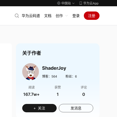
中国站
华为云App
华为云码道
文档
创作
登录
注册
关于作者
ShaderJoy
博客：
564
粉丝：
6
阅读
获赞
评论
167.7w+
1
0
+ 关注
发消息