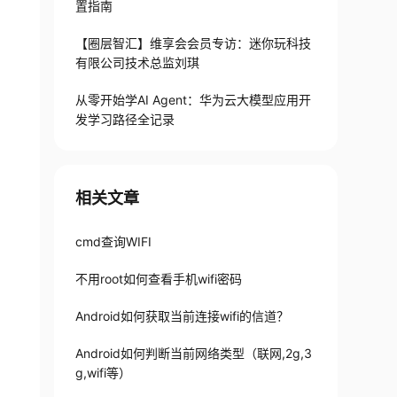
置指南
【圈层智汇】维享会会员专访：迷你玩科技
有限公司技术总监刘琪
从零开始学AI Agent：华为云大模型应用开
发学习路径全记录
相关文章
cmd查询WIFI
不用root如何查看手机wifi密码
Android如何获取当前连接wifi的信道？
Android如何判断当前网络类型（联网,2g,3
isConnected
g,wifi等）
(
)
)
{