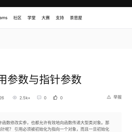
rams
社区
学堂
大赛
支持
茶思屋
引用参数与指针参数
举报
26
2.5k+
0
0
许函数修改实参，也都允许有效地向函数传递大型类对象。那
针呢？ 引用必须被初始化为指向一个对象，而且一旦初始化