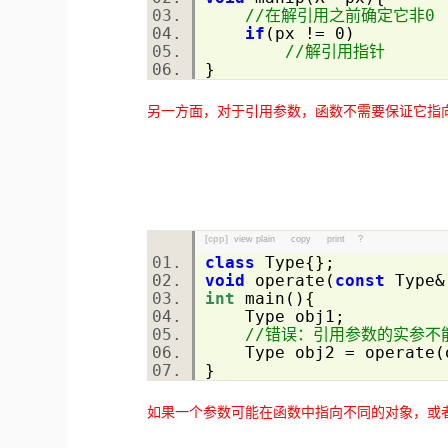
//在解引用之前确定它非0
if
(px != 0)
//解引用指针
}
另一方面，对于引用参数，函数不需要保证它指
[cpp]
view plain
copy
print
?
class
Type{};
void
operate(
const
Type&
int
main(){
Type obj1;
//错误：引用参数的实参不
Type obj2 = operate
}
如果一个参数可能在函数中指向不同的对象，或