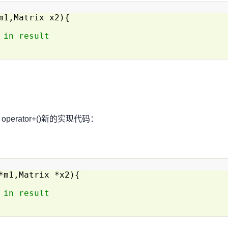
 m1,Matrix x2){
 in result
rator+()新的实现代码：
 *m1,Matrix *x2){
 in result