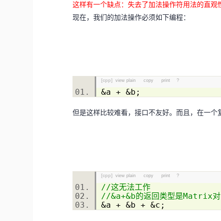
这样有一个缺点：失去了加法操作符用法的直观
现在，我们的加法操作必须如下编程：
[cpp]
view plain
copy
print
?
&a + &b;
但是这样比较难看，接口不友好。而且，在一个
[cpp]
view plain
copy
print
?
//这无法工作
//&a+&b的返回类型是Matrix
&a + &b + &c;