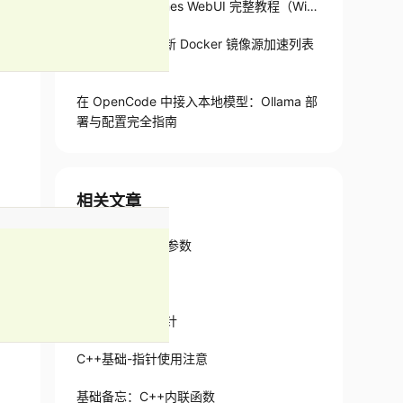
r 一键部署 Hermes WebUI 完整教程（Win
+Linux）
2026 年 5 月最新 Docker 镜像源加速列表
与使用指南
在 OpenCode 中接入本地模型：Ollama 部
署与配置完全指南
相关文章
c++ 指针的指针参数
C++指针详解
C++基础——指针
C++基础-指针使用注意
基础备忘：C++内联函数