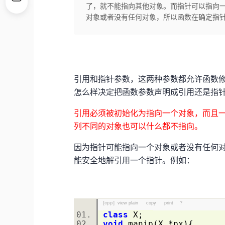
了，就不能指向其他对象。而指针可以指向一
对象或者没有任何对象，所以函数在确定指针实
引用和指针参数，这两种参数都允许函数
怎么样决定把函数参数声明成引用还是指
引用必须被初始化为指向一个对象，而且
列不同的对象也可以什么都不指向。
因为指针可能指向一个对象或者没有任何
能安全地解引用一个指针。例如：
[cpp]
view plain
copy
print
?
class
X;
void
manip(X *px){