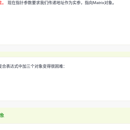
性。
现在指针参数要求我们传递地址作为实参，指向Matrix对象。
复合表达式中加三个对象变得很困难：
对象