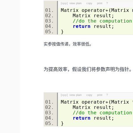
[cpp]
view plain
copy
print
?
Matrix operator+(Matrix
Matrix result;
//do the computation
return
result;
}
实参按值传递，效率很低。
为提高效率，假设我们将参数声明为指针。ope
[cpp]
view plain
copy
print
?
Matrix operator+(Matrix
Matrix result;
//do the computation
return
result;
}