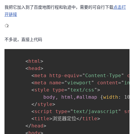
我把它加入到了百度地图行程和轨迹中，需要的可自行下载
点击打
的
Programs
发
者
开链接
支
者
我
持
学
不多说，直接上代码
的
我
我
堂
博
的
我
<
html
>
的
我
客
论
的
我
<
head
>
我
<
meta
http-equiv
=
"
Content-Type
"
co
技
的
坛
圈
的
我
<
meta
name
=
"
viewport
"
content
=
"
ini
的
我
<
style
type
=
"
text/css
"
>
术
云
子
直
的
我
body, html,#allmap
{
width
:
 100
课
的
我
</
style
>
支
声
播
活
的
<
script
type
=
"
text/javascript
"
src
程
认
的
我
<
title
>
浏览器定位
</
title
>
持
建
动
关
</
head
>
证
实
的
<
body
>