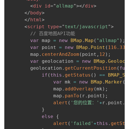
议
注
<
div
id
=
"
allmap
"
>
</
div
>
验
收
</
body
>
</
html
>
藏
<
script
type
=
"
text/javascript
"
>
// 百度地图API功能
var
 map 
=
new
BMap
.
Map
(
"allmap"
)
;
var
 point 
=
new
BMap
.
Point
(
116.331
      	map
.
centerAndZoom
(
point
,
12
)
;
var
 geolocation 
=
new
BMap
.
Geoloca
      	geolocation
.
getCurrentPosition
(
fun
if
(
this
.
getStatus
(
)
==
BMAP_ST
var
 mk 
=
new
BMap
.
Marker
(
r
      			map
.
addOverlay
(
mk
)
;
      			map
.
panTo
(
r
.
point
)
;
alert
(
'您的位置：'
+
r
.
point
.
l
}
else
{
alert
(
'failed'
+
this
.
getSta