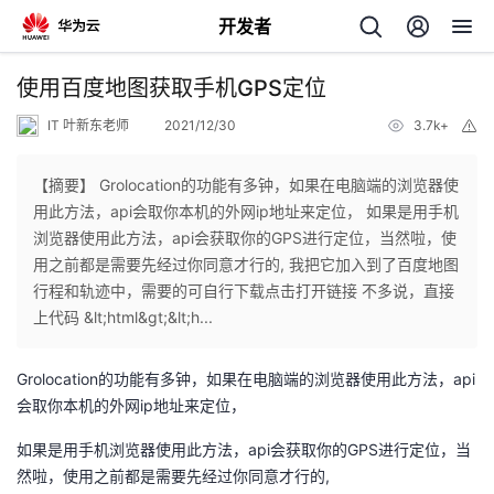
开发者
返
使用百度地图获取手机GPS定位
回
IT 叶新东老师
2021/12/30
3.7k+
举
报
【摘要】 Grolocation的功能有多钟，如果在电脑端的浏览器使
用此方法，api会取你本机的外网ip地址来定位， 如果是用手机
浏览器使用此方法，api会获取你的GPS进行定位，当然啦，使
个
用之前都是需要先经过你同意才行的, 我把它加入到了百度地图
行程和轨迹中，需要的可自行下载点击打开链接 不多说，直接
我
人
上代码 &lt;html&gt;&lt;h...
我
的
主
Grolocation的功能有多钟，如果在电脑端的浏览器使用此方法，api
会取你本机的外网ip地址来定位，
我
的
开
页
如果是用手机浏览器使用此方法，api会获取你的GPS进行定位，当
我
的
然啦，使用之前都是需要先经过你同意才行的,
开
发