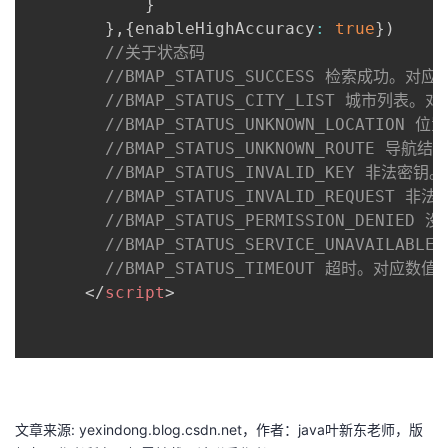
}
}
,
{
enableHighAccuracy
:
true
}
)
//关于状态码
//BMAP_STATUS_SUCCESS 检索成功。对应
//BMAP_STATUS_CITY_LIST 城市列表。
//BMAP_STATUS_UNKNOWN_LOCATIO
//BMAP_STATUS_UNKNOWN_ROUTE 导
//BMAP_STATUS_INVALID_KEY 非法密
//BMAP_STATUS_INVALID_REQUEST 
//BMAP_STATUS_PERMISSION_DENIE
//BMAP_STATUS_SERVICE_UNAVAIL
//BMAP_STATUS_TIMEOUT 超时。对应数值
</
script
>
文章来源: yexindong.blog.csdn.net，作者：java叶新东老师，版