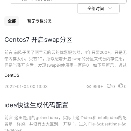
议
注
验
收
全部时间
藏
全部
暂无专栏分类
Centos7 开启swap分区
前言 前阵子买了阿里云的云的优惠服务器，4年只要200+，只是无
奈内存太小，只有2G，所以想着开启swap的分区来代替内存使用，
但是当我开启后，发现swap的使用率一直是0，如下图所示，通过
查找资料发现...
CentOS
2022-01-04 00:13:03
999+
0
0
idea快速生成代码配置
前言 这里是用的goland idea，实际上这个idea和 intellij idea的配
置是一样的，并没有太大区别， 开整 1、进入 File-&gt;settings-&g
t;Editor-&...