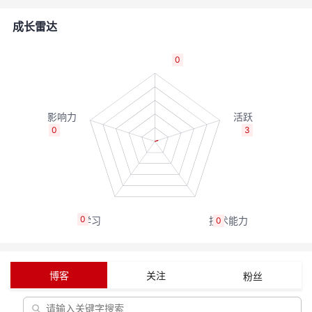
的
Programs
发
者
成长雷达
支
者
我
0
持
学
的
我
我
堂
博
的
我
0
3
的
我
客
论
的
我
我
技
的
坛
圈
的
我
的
我
0
0
术
云
子
直
的
我
课
的
我
支
声
播
活
的
程
认
的
我
博客
关注
粉丝
持
建
动
关
证
实
的