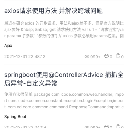
axios请求使用方法 并解决跨域问题
最近在研究axios 的异步请求，用法和ajax差不多，但是官方说明比
ajsx要好 &nbsp; &nbsp; get 请求使用方法 var url = "请求链接";va
r param= {"参数":"参数的值"};// axios 参数必须用params包裹，例
如: var param = {params:{pageNo:...
Ajax
2021-12-31 22:48:12
999+
0
0
springboot使用@ControllerAdvice 捕抓全
局异常-自定义异常
使用方法很简单 package com.icode.common.web.handler; impo
rt com.icode.common.constant.exception.LoginException;impor
t com.xd.core.common.command.ResponseCommand;import c
om.xd....
Spring Boot
2021-12-31 22:04:09
999+
0
0