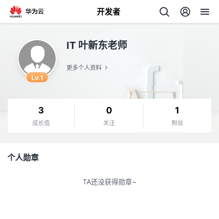
开发者
返
IT 叶新东老师
回
更多个人资料
Lv.1
3
0
1
个
成长值
关注
粉丝
我
人
个人勋章
我
的
主
TA还没获得勋章~
我
的
开
页
我
的
开
发