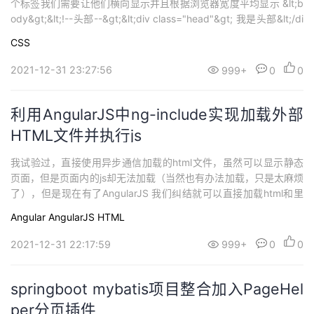
个标签我们需要让他们横向显示并且根据浏览器宽度平均显示 &lt;b
ody&gt;&lt;!--头部--&gt;&lt;div class="head"&gt; 我是头部&lt;/di
v&gt;&lt;div class="bodyTip...
CSS
2021-12-31 23:27:56
999+
0
0
利用AngularJS中ng-include实现加载外部
HTML文件并执行js
我试验过，直接使用异步通信加载的html文件，虽然可以显示静态
页面，但是页面内的js却无法加载（当然也有办法加载，只是太麻烦
了），但是现在有了AngularJS 我们纠结就可以直接加载html和里
面的js代码了 实现起来特别简单： &nbsp;&nbsp; * 第一步先引入A
Angular
AngularJS
HTML
ngularJS的js文件、 &nbsp;&nbsp; ...
2021-12-31 22:17:59
999+
0
0
springboot mybatis项目整合加入PageHel
per分页插件