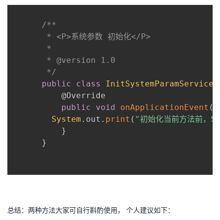
我
注
的
开
/**

的
Programs
发
       * <P>系统参数 初始化</P>

       *

支
者
       * @version 1.0

       */
持
学
public
class
InitSystemParamService
@Override
我
堂
public
void
onApplicationEvent
(
C
System
.
out
.
print
(
"初始化当前方法前，Sp
的
我
}
我
}
技
的
的
我
术
云
课
的
我
支
声
程
认
的
我
总结：两种方法大家可自行斟酌使用， 个人建议如下：