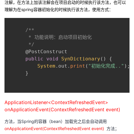
注解，在方法上加该注解会在项目启动的时候执行该方法，也可以
理解为在spring容器初始化的时候执行该方法，使用方式：
者
我
/**

       * 功能说明：启动项目初始化

的
我
       */
@PostConstruct
博
的
我
public
void
SynDictionary
(
)
{
System
.
out
.
print
(
"初始化完成.."
)
;
客
论
的
我
}
坛
圈
的
我
子
直
的
我
ApplicationListener<ContextRefreshedEvent>
onApplicationEvent(ContextRefreshedEvent event)
我
播
活
的
方法，当Spring的容器（bean）加载完之后会自动调用
我
动
关
的
onApplicationEvent(ContextRefreshedEvent event)
方法；