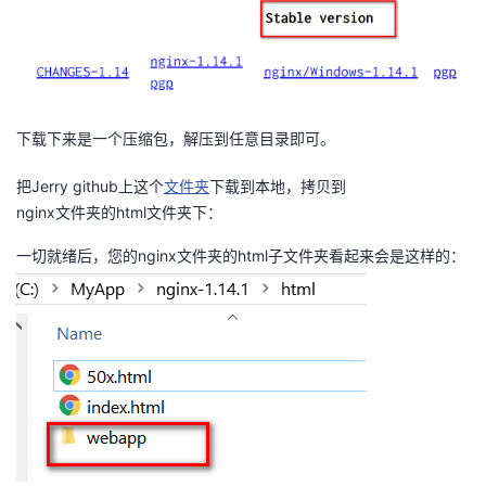
我
注
的
开
的
Programs
发
支
者
下载下来是一个压缩包，解压到任意目录即可。
持
学
把Jerry github上这个
文件夹
下载到本地，拷贝到
nginx文件夹的html文件夹下：
我
堂
一切就绪后，您的nginx文件夹的html子文件夹看起来会是这样的：
的
我
我
技
的
的
我
术
云
课
的
我
支
声
程
认
的
我