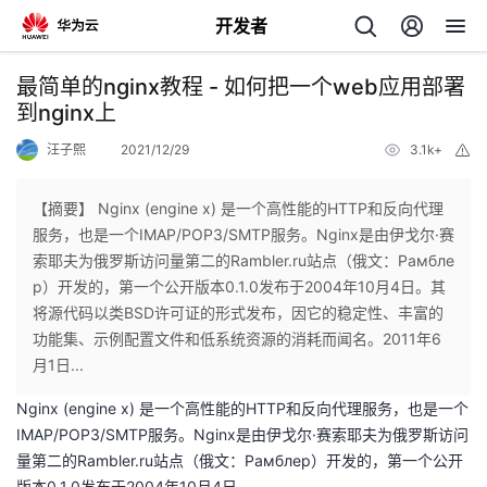
开发者
返
最简单的nginx教程 - 如何把一个web应用部署
回
到nginx上
汪子熙
2021/12/29
3.1k+
举
报
【摘要】 Nginx (engine x) 是一个高性能的HTTP和反向代理
服务，也是一个IMAP/POP3/SMTP服务。Nginx是由伊戈尔·赛
个
索耶夫为俄罗斯访问量第二的Rambler.ru站点（俄文：Рамбле
р）开发的，第一个公开版本0.1.0发布于2004年10月4日。其
我
人
将源代码以类BSD许可证的形式发布，因它的稳定性、丰富的
功能集、示例配置文件和低系统资源的消耗而闻名。2011年6
的
主
月1日...
Nginx (engine x) 是一个高性能的HTTP和反向代理服务，也是一个
开
页
IMAP/POP3/SMTP服务。Nginx是由伊戈尔·赛索耶夫为俄罗斯访问
量第二的Rambler.ru站点（俄文：Рамблер）开发的，第一个公开
发
版本0.1.0发布于2004年10月4日。