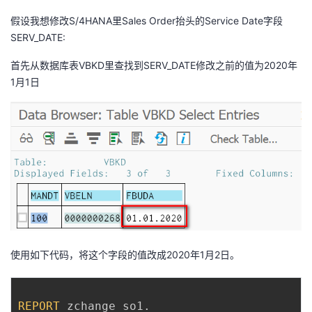
持
建
证
实
的
假设我想修改S/4HANA里Sales Order抬头的Service Date字段
SERV_DATE:
议
验
收
首先从数据库表VBKD里查找到SERV_DATE修改之前的值为2020年
藏
1月1日
使用如下代码，将这个字段的值改成2020年1月2日。
REPORT
 zchange_so1
.