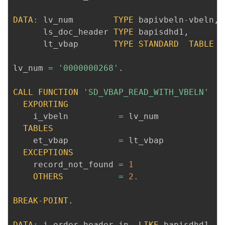
DATA
:
 lv_num        
TYPE
 bapivbeln
-
vbeln
,
      ls_doc_header 
TYPE
 bapisdhd1
,
      lt_vbap       
TYPE
STANDARD
TABLE
O
lv_num 
=
'0000000268'
.
CALL
FUNCTION
'SD_VBAP_READ_WITH_VBELN'
EXPORTING
    i_vbeln          
=
 lv_num

TABLES
    et_vbap          
=
 lt_vbap

EXCEPTIONS
    record_not_found 
=
1
OTHERS
=
2.
BREAK
-
POINT
.
DATA
:
 i_order_header_in  
LIKE
 bapisdhd1 
.