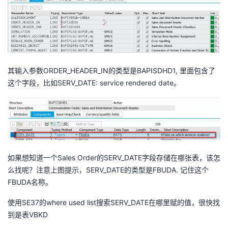
者
我
的
我
其输入参数ORDER_HEADER_IN的类型是BAPISDHD1, 里面包含了
这个字段，比如SERV_DATE: service rendered date。
博
的
我
客
论
的
我
坛
圈
的
我
如果想知道一个Sales Order的SERV_DATE字段存储在哪张表，该怎
子
直
的
我
么找呢？注意上图提示，SERV_DATE的类型是FBUDA. 记住这个
FBUDA名称。
我
播
活
的
使用SE37的where used list搜索SERV_DATE在哪里赋的值，很快找
我
动
关
的
到是表VBKD