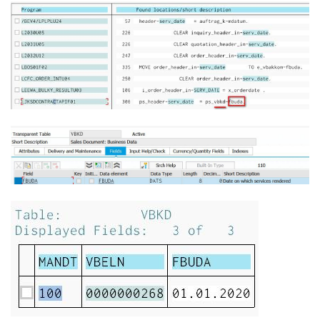
我
注
的
开
的
Programs
发
支
者
持
学
我
堂
的
我
我
技
的
的
我
术
云
课
的
我
支
声
程
认
的
我