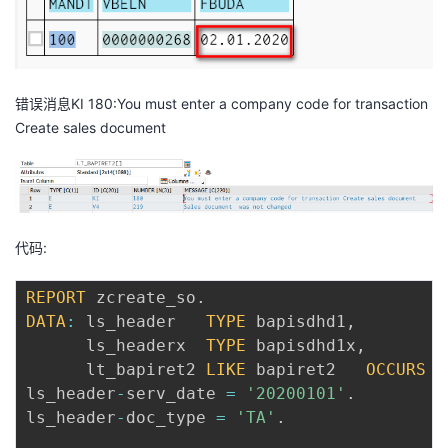
错误消息KI 180:You must enter a company code for transaction
Create sales document
代码:
REPORT
 zcreate_so
.
DATA
:
 ls_header   
TYPE
 bapisdhd1
,
      ls_headerx  
TYPE
 bapisdhd1x
,
      lt_bapiret2 
LIKE
 bapiret2   
OCCURS
0
ls_header
-
serv_date 
=
'20200101'
.
ls_header
-
doc_type 
=
'TA'
.