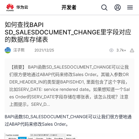
开发者
返
如何查找BAPI
回
SD_SALESDOCUMENT_CHANGE里字段对应
的数据库存储表
汪子熙
2021/12/25
3.7k+
举
报
【摘要】 BAPI函数SD_SALESDOCUMENT_CHANGE可以让我
个
们很方便地通过ABAP代码来修改Sales Order。其输入参数OR
DER_HEADER_IN的类型是BAPISDHD1, 里面包含了这个字段，
我
人
比如SERV_DATE: service rendered date。如果想知道一个Sal
es Order的SERV_DATE字段存储在哪张表，该怎么找呢？注意
的
主
上图提示，SERV_D...
BAPI函数SD_SALESDOCUMENT_CHANGE可以让我们很方便地通
开
页
过ABAP代码来修改Sales Order。
发