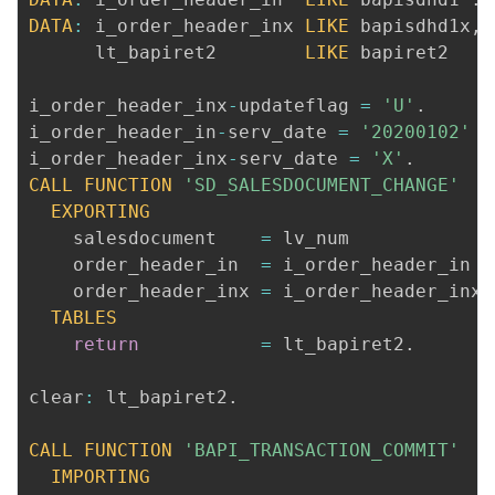
DATA
:
 i_order_header_inx 
LIKE
 bapisdhd1x
,
      lt_bapiret2        
LIKE
 bapiret2   
O
i_order_header_inx
-
updateflag 
=
'U'
.
i_order_header_in
-
serv_date 
=
'20200102'
.
i_order_header_inx
-
serv_date 
=
'X'
.
CALL
FUNCTION
'SD_SALESDOCUMENT_CHANGE'
EXPORTING
    salesdocument    
=
 lv_num

    order_header_in  
=
 i_order_header_in

    order_header_inx 
=
 i_order_header_inx

TABLES
return
=
 lt_bapiret2
.
clear
:
 lt_bapiret2
.
CALL
FUNCTION
'BAPI_TRANSACTION_COMMIT'
IMPORTING