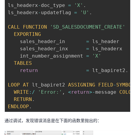
ls_headerx
-
doc_type 
=
'X'
.
ls_headerx
-
updateflag 
=
'U'
.
CALL
FUNCTION
'SD_SALESDOCUMENT_CREATE'
EXPORTING
    sales_header_in       
=
 ls_header

    sales_header_inx      
=
 ls_headerx

    int_number_assignment 
=
'X'
TABLES
return
=
 lt_bapiret2
.
LOOP
AT
 lt_bapiret2 
ASSIGNING
FIELD
-
SYMBOL
WRITE
:
/
'Error:'
,
<
return
>
-
message 
COLOR
RETURN
.
ENDLOOP
.
通过调试，发现错误消息是在下面的函数里抛出的：