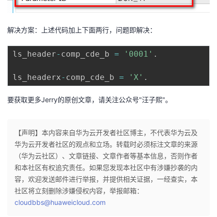
解决方案：上述代码加上下面两行，问题即解决：
ls_header
-
comp_cde_b 
=
'0001'
.
ls_headerx
-
comp_cde_b 
=
'X'
.
要获取更多Jerry的原创文章，请关注公众号"汪子熙"。
【声明】本内容来自华为云开发者社区博主，不代表华为云及
华为云开发者社区的观点和立场。转载时必须标注文章的来源
（华为云社区）、文章链接、文章作者等基本信息，否则作者
和本社区有权追究责任。如果您发现本社区中有涉嫌抄袭的内
容，欢迎发送邮件进行举报，并提供相关证据，一经查实，本
社区将立刻删除涉嫌侵权内容，举报邮箱：
cloudbbs@huaweicloud.com