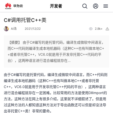
开发者
返
C#调用托管C++类
回
AI浩
2021/12/22
2.8k+
举
报
【摘要】 由于C#编写的是托管代码，编译生成微软中间语言，
而C++代码则编译生成本地机器码（这种C++也有叫做本地C+
+或者非托管C++，VC6.0就是用于开发非托管C++代码的平
个
台），这两种语言进行混合编程就存在...
我
人
由于C#编写的是托管代码，编译生成微软中间语言，而C++代码则
编译生成本地机器码（这种C++也有叫做本地C++或者非托管
的
主
C++，VC6.0就是用于开发非托管C++代码的平台），这两种语言
进行混合编程就存在一定困难。比较常用的方法是使用DllImport的
开
页
方法，这种方法在网上有很多介绍，这里就不详细叙述了。但是用
过这种方法的人都知道这种方法对于导出函数还可以但是却没法导
发
出非托管C++类！非常的要命。