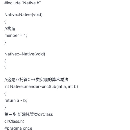
#include “Native.h”
Native::Native(void)
{
//构造
menber = 1;
}
Native::~Native(void)
{
}
//这是非托管C++类实现的算术减法
int Native::menderFuncSub(int a, int b)
{
return a - b;
}
第三步 新建托管类clrClass
clrClass.h：
#pragma once