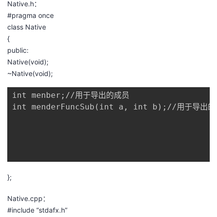
Native.h：
持
建
证
实
的
#pragma once
class Native
议
验
收
{
public:
藏
Native(void);
~Native(void);
int menber;//用于导出的成员

int menderFuncSub(int a, int b);//用于
};
Native.cpp：
#include “stdafx.h”