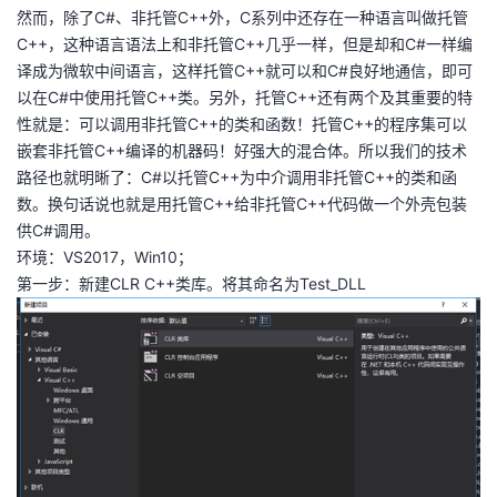
然而，除了C#、非托管C++外，C系列中还存在一种语言叫做托管
者
C++，这种语言语法上和非托管C++几乎一样，但是却和C#一样编
译成为微软中间语言，这样托管C++就可以和C#良好地通信，即可
我
以在C#中使用托管C++类。另外，托管C++还有两个及其重要的特
性就是：可以调用非托管C++的类和函数！托管C++的程序集可以
的
我
嵌套非托管C++编译的机器码！好强大的混合体。所以我们的技术
路径也就明晰了：C#以托管C++为中介调用非托管C++的类和函
博
的
我
数。换句话说也就是用托管C++给非托管C++代码做一个外壳包装
供C#调用。
客
论
的
我
环境：VS2017，Win10；
第一步：新建CLR C++类库。将其命名为Test_DLL
坛
圈
的
我
子
直
的
我
我
播
活
的
我
动
关
的