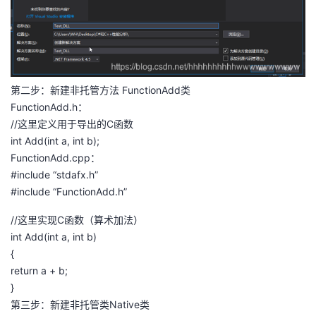
我
注
的
开
的
Programs
发
支
者
第二步：新建非托管方法 FunctionAdd类
FunctionAdd.h：
持
学
//这里定义用于导出的C函数
int Add(int a, int b);
我
堂
FunctionAdd.cpp：
#include “stdafx.h”
的
我
我
#include “FunctionAdd.h”
//这里实现C函数（算术加法）
技
的
的
我
int Add(int a, int b)
{
术
云
课
的
我
return a + b;
}
支
声
程
认
的
我
第三步：新建非托管类Native类