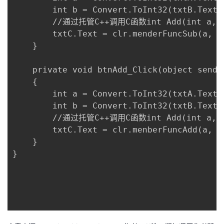
        int b = Convert.ToInt32(txtB.Text);
        //通过托管C++调用C函数int Add(int a,i
        txtC.Text = clr.menderFuncSub(a, b)
    }

    private void btnAdd_Click(object sender
    {

        int a = Convert.ToInt32(txtA.Text);
        int b = Convert.ToInt32(txtB.Text);
        //通过托管C++调用C函数int Add(int a,i
        txtC.Text = clr.menberFuncAdd(a, b)
    }

}
