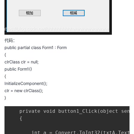
代码：
public partial class Form1 : Form
{
clrClass clr = null;
public Form1()
{
InitializeComponent();
clr = new clrClass();
}
    private void button1_Click(object sende
    {

        int a = Convert.ToInt32(txtA.Text);