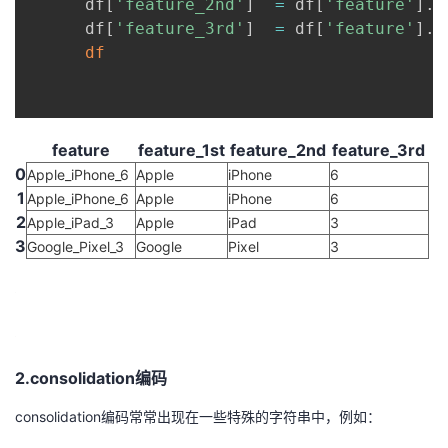
      df
[
'feature_2nd'
]
=
 df
[
'feature'
]
.a
      df
[
'feature_3rd'
]
=
 df
[
'feature'
]
.a
df
feature
feature_1st
feature_2nd
feature_3rd
0
Apple_iPhone_6
Apple
iPhone
6
1
Apple_iPhone_6
Apple
iPhone
6
2
Apple_iPad_3
Apple
iPad
3
3
Google_Pixel_3
Google
Pixel
3
2.consolidation编码
consolidation编码常常出现在一些特殊的字符串中，例如：