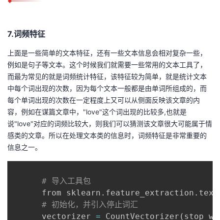
7.词频特征
上面是一些简单的文本特征，还有一些文本信息会相对复杂一些，
例如是句子等文本。这个时候我们就需要一些常用的文本工具了，
而最为常见的就是词频统计特征，该特征较为简单，就是统计文本
中每个词出现的次数，因为每个文本一般都是由单词所组成的，而
每个单词出现的次数在一定程度上又可以从侧面反映该文章的内
容，例如在谋篇文章中，"love"这个词出现的比较多,也就是
说"love"对应的词频比较大，则我们可以猜测该文章很大可能属于情
感类的文章。所以在处理文本类的信息时，词频特征是非常重要的
信息之一。
# 导入工具包
      from sklearn.feature_extraction.text
# 初始化，并引入停止词汇
      vectorizer 
=
 CountVectorizer
(
stop_wo