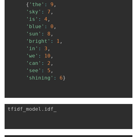
{
'the'
:
9
,
'sky'
:
7
,
'is'
:
4
,
'blue'
:
0
,
'sun'
:
8
,
'bright'
:
1
,
'in'
:
3
,
'we'
:
10
,
'can'
:
2
,
'see'
:
5
,
'shining'
:
6
}