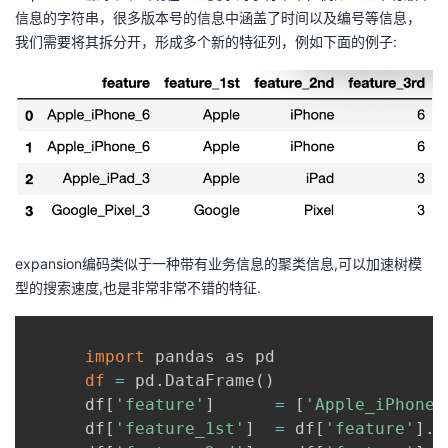
信息的字符串，很多版本号的信息中涵盖了时间以及编号等信息，
我们需要将其拆分开，形成多个新的特征列，例如下面的例子:
expansion编码类似于一种带有业务信息的聚类信息,可以加速树模
型的搜索速度,也是非常非常不错的特征.
import
 pandas as pd

df
=
 pd.DataFrame
(
)
      df
[
'feature'
]
=
[
'Apple_iPhone_
      df
[
'feature_1st'
]
=
 df
[
'feature'
]
.a