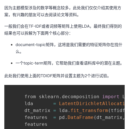
因为主题模型涉及的数学等概念较多，此处我们仅仅介绍其使用方
案，有兴趣的朋友可以去阅读论文等资料。
一般我们会在TF-IDF或者词频等矩阵上使用LDA，最终我们得到的
结果也可以拆解为下面两个核心部分：
document-topic矩阵，这将是我们需要的特征矩阵你在找什
么。
一个topic-term矩阵，它帮助我们查看语料库中的潜在主题。
此处我们使用上面的TDIDF矩阵并设置主题为2个进行试验。
      from sklearn
.
decomposition 
import
 La
      lda       
=
LatentDirichletAllocatio
      dt_matrix 
=
 lda
.
fit_transform
(
tfidf_
      features  
=
 pd
.
DataFrame
(
dt_matrix
,
 
      features
