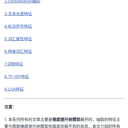
2.consolidation编码
者
3.文本长度特征
我
4.标点符号特征
的
我
5.词汇属性特征
6.特殊词汇特征
博
的
我
7.词频特征
客
论
的
我
8.TF-IDF特征
坛
圈
的
我
9.LDA特征
子
直
的
我
我
播
活
的
注意：
1. 本系列所有的文章主要是
梯度提升树模型
展开的，抽取的特征主
我
动
关
的
要为帮助梯度提升树模型挖掘其挖掘不到的信息，本文介绍的所有