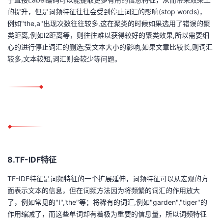
的提升，但是词频特征往往会受到停止词汇的影响(stop words)，
例如"the,a"出现次数往往较多,这在聚类的时候如果选用了错误的聚
类距离,例如l2距离等，则往往难以获得较好的聚类效果,所以需要细
心的进行停止词汇的删选;受文本大小的影响,如果文章比较长,则词汇
较多,文本较短,词汇则会较少等问题。
8.TF-IDF特征
TF-IDF特征是词频特征的一个扩展延伸，词频特征可以从宏观的方
面表示文本的信息，但在词频方法因为将频繁的词汇的作用放大
了，例如常见的"I",'the"等；将稀有的词汇,例如"garden","tiger"的
作用缩减了，而这些单词却有着极为重要的信息量，所以词频特征