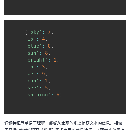
{
'sky'
:
7
,
'is'
:
4
,
'blue'
:
0
,
'sun'
:
8
,
'bright'
:
1
,
'in'
:
3
,
'we'
:
9
,
'can'
:
2
,
'see'
:
5
,
'shining'
:
6
}
词频特征简单易于理解，能够从宏观的角度捕获文本的信息。相较
于直接Label编码可以能提取更多有用的信息特征，从而带来效果上