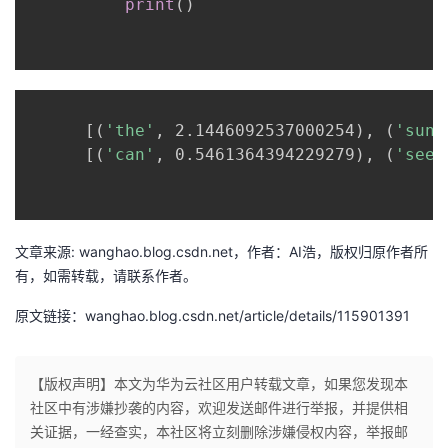
print
(
)
      [
(
'the'
,
 2.1446092537000254
)
,
(
'sun'
      [
(
'can'
,
 0.5461364394229279
)
,
(
'see'
文章来源: wanghao.blog.csdn.net，作者：AI浩，版权归原作者所
有，如需转载，请联系作者。
原文链接：wanghao.blog.csdn.net/article/details/115901391
【版权声明】本文为华为云社区用户转载文章，如果您发现本
社区中有涉嫌抄袭的内容，欢迎发送邮件进行举报，并提供相
关证据，一经查实，本社区将立刻删除涉嫌侵权内容，举报邮