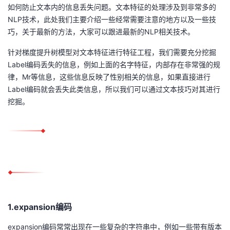
持
建
证
实
的
如何防止文本内的信息丢失问题。文本特征的处理涉及到非常多的
NLP技术，此处我们主要介绍一些经常需要注意的地方以及一些技
议
验
收
巧，关于最新的方法，大家可以跟进最新的NLP相关技术。
针对梯度提升树模型对文本特征进行特征工程，我们需要充分挖掘
藏
Label编码丢失的信息，例如上面的名字特征，内部存在非常强的规
律，Mr等信息，这些信息反映了性别相关的信息，如果直接进行
Label编码就会丢失此类信息，所以我们可以通过文本技巧对其进行
挖掘。
1.expansion编码
expansion编码常常出现在一些复杂的字符串中，例如一些带有版本