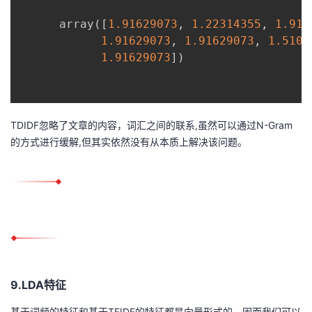
      array
(
[
1.91629073
,
1.22314355
,
1.916
1.91629073
,
1.91629073
,
1.5108
1.91629073
]
)
TDIDF忽略了文章的内容，词汇之间的联系,虽然可以通过N-Gram
的方式进行缓解,但其实依然没有从本质上解决该问题。
9.LDA特征
基于词频的特征和基于TFIDF的特征都是向量形式的，因而我们可以