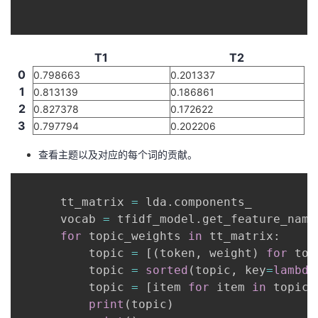
T1
T2
0
0.798663
0.201337
1
0.813139
0.186861
2
0.827378
0.172622
3
0.797794
0.202206
查看主题以及对应的每个词的贡献。
      tt_matrix 
=
 lda
.
components_

      vocab 
=
 tfidf_model
.
get_feature_name
for
 topic_weights 
in
 tt_matrix
:
          topic 
=
[
(
token
,
 weight
)
for
 tok
          topic 
=
sorted
(
topic
,
 key
=
lambda
          topic 
=
[
item 
for
 item 
in
 topic 
print
(
topic
)