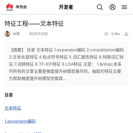
开发者
返
特征工程——文本特征
回
AI浩
2021/12/22
3.4k+
举
报
【摘要】 目录 文本特征 1.expansion编码 2.consolidation编码
3.文本长度特征 4.标点符号特征 5.词汇属性特征 6.特殊词汇特
征 7.词频特征 8.TF-IDF特征 9.LDA特征 注意： 1.&nbsp;本系
个
列所有的文章主要是梯度提升树模型展开的，抽取的特征主要
为帮助梯度提升树模型挖掘其...
我
人
目录
的
主
文本特征
开
页
1.expansion编码
发