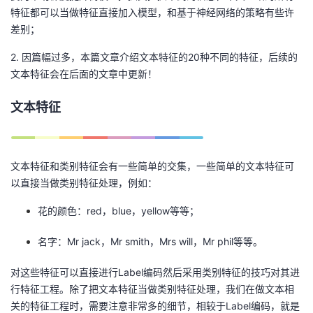
特征都可以当做特征直接加入模型，和基于神经网络的策略有些许
我
注
的
开
差别；
的
Programs
发
2. 因篇幅过多，本篇文章介绍文本特征的20种不同的特征，后续的
文本特征会在后面的文章中更新！
支
者
文本特征
持
学
我
堂
文本特征和类别特征会有一些简单的交集，一些简单的文本特征可
以直接当做类别特征处理，例如：
的
我
我
花的颜色：red，blue，yellow等等；
技
的
的
我
名字：Mr jack，Mr smith，Mrs will，Mr phil等等。
术
云
课
的
我
对这些特征可以直接进行Label编码然后采用类别特征的技巧对其进
支
声
程
认
的
我
行特征工程。除了把文本特征当做类别特征处理，我们在做文本相
关的特征工程时，需要注意非常多的细节，相较于Label编码，就是