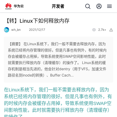
开发者
返
【转】Linux下如何释放内存
回
wh_bn
2021/12/17
2.7k+
举
报
【摘要】 在Linux系统下，我们一般不需要去释放内存，因为
系统已经将内存管理的很好。但是凡事也有例外，有的时候内
存会被缓存占用掉，导致系统使用SWAP空间影响性能，此时
个
就需要执行释放内存（清理缓存）的操作了。 Linux系统的缓
存机制是相当先进的，他会针对dentry（用于VFS，加速文件
我
人
路径名到inode的转换）、Buffer Cach...
的
主
在Linux系统下，我们一般不需要去释放内存，因为
系统已经将内存管理的很好。但是凡事也有例外，有
开
页
的时候内存会被缓存占用掉，导致系统使用SWAP空
间影响性能，此时就需要执行释放内存（清理缓存）
发