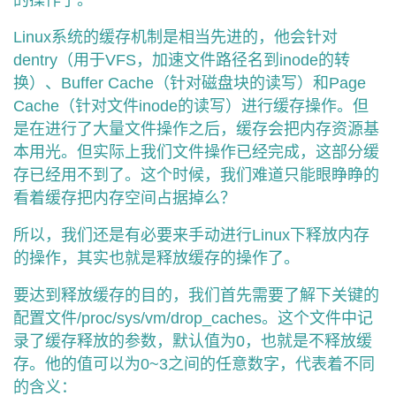
的操作了。
者
Linux系统的缓存机制是相当先进的，他会针对
dentry（用于VFS，加速文件路径名到inode的转
我
换）、Buffer Cache（针对磁盘块的读写）和Page
Cache（针对文件inode的读写）进行缓存操作。但
的
我
是在进行了大量文件操作之后，缓存会把内存资源基
本用光。但实际上我们文件操作已经完成，这部分缓
博
的
我
存已经用不到了。这个时候，我们难道只能眼睁睁的
看着缓存把内存空间占据掉么？
客
论
的
我
所以，我们还是有必要来手动进行Linux下释放内存
坛
圈
的
我
的操作，其实也就是释放缓存的操作了。
子
直
的
我
要达到释放缓存的目的，我们首先需要了解下关键的
配置文件/proc/sys/vm/drop_caches。这个文件中记
我
播
活
的
录了缓存释放的参数，默认值为0，也就是不释放缓
存。他的值可以为0~3之间的任意数字，代表着不同
我
动
关
的
的含义：