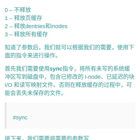
我
注
的
开
0 – 不释放
1 – 释放页缓存
的
Programs
发
2 – 释放dentries和inodes
3 – 释放所有缓存
支
者
知道了参数后，我们就可以根据我们的需要，使用下
持
学
面的指令来进行操作。
我
堂
首先我们需要使用
sync
指令，将所有未写的系统缓
冲区写到磁盘中，包含已修改的 i-node、已延迟的块
的
我
我
I/O 和读写映射文件。否则在释放缓存的过程中，可
能会丢失未保存的文件。
技
的
的
我
术
云
课
的
我
#sync
支
声
程
认
的
我
接下来，我们需要将需要的参数写