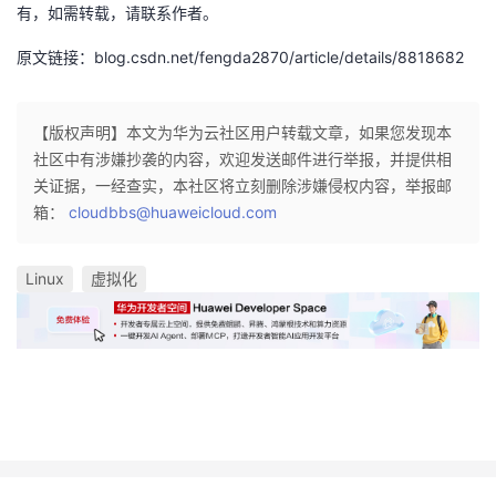
有，如需转载，请联系作者。
者
原文链接：blog.csdn.net/fengda2870/article/details/8818682
我
【版权声明】本文为华为云社区用户转载文章，如果您发现本
的
我
社区中有涉嫌抄袭的内容，欢迎发送邮件进行举报，并提供相
关证据，一经查实，本社区将立刻删除涉嫌侵权内容，举报邮
博
的
我
箱：
cloudbbs@huaweicloud.com
客
论
的
我
Linux
虚拟化
坛
圈
的
我
子
直
的
我
我
播
活
的
我
动
关
的