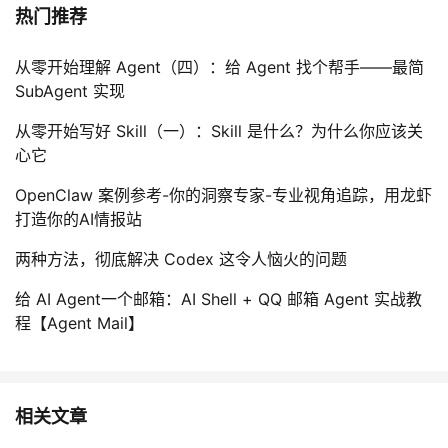
热门推荐
我
注
的
开
从零开始理解 Agent（四）：给 Agent 找个帮手——最简
的
Programs
发
SubAgent 实现
支
者
从零开始写好 Skill（一）：Skill 是什么？为什么你应该关
心它
持
学
OpenClaw 案例参考-你的洞察专家-专业视角追踪，用龙虾
我
堂
打造你的AI情报站
两种方法，彻底解决 Codex 这令人恼火的问题
的
我
我
给 AI Agent一个邮箱：AI Shell + QQ 邮箱 Agent 实战教
技
的
的
我
程【Agent Mail】
术
云
课
的
我
支
声
程
认
的
我
相关文章