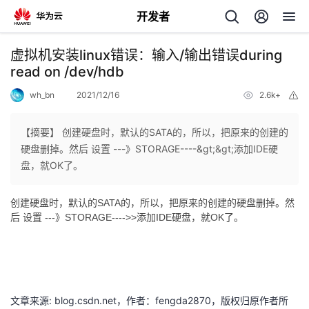
开发者
返
虚拟机安装linux错误：输入/输出错误during
回
read on /dev/hdb
wh_bn
2021/12/16
2.6k+
举
报
【摘要】 创建硬盘时，默认的SATA的，所以，把原来的创建的
硬盘删掉。然后 设置 ---》STORAGE----&gt;&gt;添加IDE硬
个
盘，就OK了。
我
人
创建硬盘时，默认的SATA的，所以，把原来的创建的硬盘删掉。然
后 设置 ---》STORAGE---->>添加IDE硬盘，就OK了。
的
主
开
页
发
文章来源: blog.csdn.net，作者：fengda2870，版权归原作者所