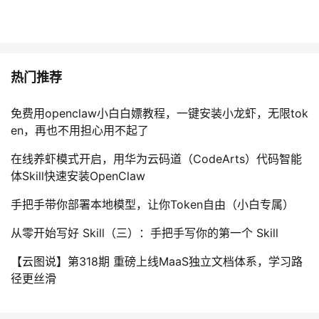
我
注
的
开
的
Programs
发
热门推荐
支
者
免费用openclaw小白白嫖教程，一键安装小龙虾，无限tok
持
学
en，再也不用担心用不起了
我
堂
在线养虾模式开启，用华为云码道（CodeArts）代码智能
体Skill快速安装OpenClaw
的
我
我
手把手带你部署本地模型，让你Token自由（小白专属）
技
的
的
我
从零开始写好 Skill（三）：手把手写你的第一个 Skill
术
云
课
的
我
【云图说】第318期 重磅上线MaaS独立文档体系，学习路
径更丝滑
支
声
程
认
的
我