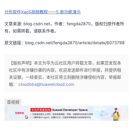
者
分形软件XaoS视频教程——5.新功能演示
文章来源: blog.csdn.net，作者：fengda2870，版权归原作者所
我
有，如需转载，请联系作者。
的
我
原文链接：blog.csdn.net/fengda2870/article/details/6073798
博
的
我
【版权声明】本文为华为云社区用户转载文章，如果您发现本
客
论
的
我
社区中有涉嫌抄袭的内容，欢迎发送邮件进行举报，并提供相
关证据，一经查实，本社区将立刻删除涉嫌侵权内容，举报邮
坛
圈
的
我
箱：
cloudbbs@huaweicloud.com
子
直
的
我
音视频
我
播
活
的
我
动
关
的