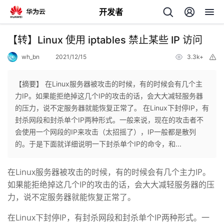
开发者
返
【转】Linux 使用 iptables 禁止某些 IP 访问
回
wh_bn
2021/12/15
3.3k+
举
报
【摘要】 在Linux服务器被攻击的时候，有的时候会有几个主
力IP。如果能拒绝掉这几个IP的攻击的话，会大大减轻服务器
的压力，说不定服务器就能恢复正常了。 在Linux下封停IP，有
个
封杀网段和封杀单个IP两种形式。一般来说，现在的攻击者不
会使用一个网段的IP来攻击（太招摇了），IP一般都是散列
我
人
的。于是下面就详细说明一下封杀单个IP的命令，和...
的
主
在Linux服务器被攻击的时候，有的时候会有几个主力IP。
如果能拒绝掉这几个IP的攻击的话，会大大减轻服务器的压
开
页
力，说不定服务器就能恢复正常了。
在Linux下封停IP，有封杀网段和封杀单个IP两种形式。一
发