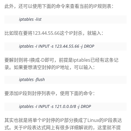
此外，还可以使用下面的命令来查看当前的IP规则表：
我
注
的
开
iptables -list
的
Programs
发
比如现在要将123.44.55.66这个IP封杀，就输入：
支
者
iptables -I INPUT -s 123.44.55.66 -j DROP
持
学
要解封则将-I换成-D即可，前提是iptables已经有这条记
我
堂
录。如果要想清空封掉的IP地址，可以输入：
的
我
我
iptables -flush
技
的
的
我
要添加IP段到封停列表中，使用下面的命令：
术
云
iptables -I INPUT -s 121.0.0.0/8 -j DROP
课
的
我
其实也就是将单个IP封停的IP部分换成了Linux的IP段表达
支
声
程
认
的
我
式。关于IP段表达式网上有很多详细解说的，这里就不提