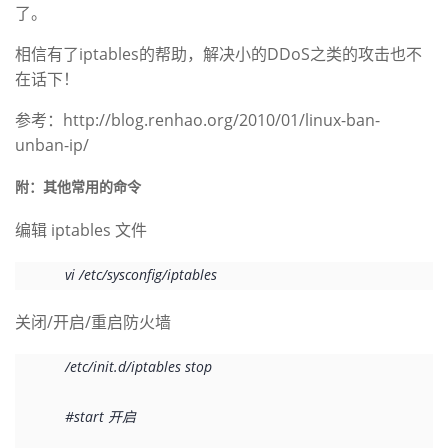
持
建
了。
证
实
的
相信有了iptables的帮助，解决小的DDoS之类的攻击也不
议
验
收
在话下！
藏
参考：http://blog.renhao.org/2010/01/linux-ban-
unban-ip/
附：其他常用的命令
编辑 iptables 文件
vi /etc/sysconfig/iptables
关闭/开启/重启防火墙
/etc/init.d/iptables stop
#start 开启