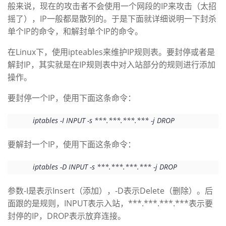
般来说，现在的攻击者不会使用一个网段的IP来攻击（太招
者
摇了），IP一般都是散列的。于是下面就详细说明一下封杀
单个IP的命令，和解封单个IP的命令。
我
在Linux下，使用ipteables来维护IP规则表。要封停或者是
解封IP，其实就是在IP规则表中对入站部分的规则进行添加
的
我
操作。
博
的
我
要封停一个IP，使用下面这条命令：
客
论
的
我
iptables -I INPUT -s ***.***.***.*** -j DROP
坛
圈
的
我
要解封一个IP，使用下面这条命令：
子
直
的
我
iptables -D INPUT -s ***.***.***.*** -j DROP
我
播
活
的
参数-I是表示Insert（添加），-D表示Delete（删除）。后
面跟的是规则，INPUT表示入站，***.***.***.***表示要
我
动
关
的
封停的IP，DROP表示放弃连接。