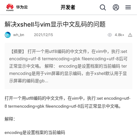
开发者
返
解决xshell与vim显示中文乱码的问题
回
wh_bn
2021/12/15
4.8k+
举
报
【摘要】 打开一个用utf8编码的中文文件，在vim中，执行:set
encoding=utf-8 termencoding=gbk fileencoding=utf-8后可
正常显示中文咯。 解释： encoding是设置档案的当前编码 ter
个
mencoding是用于vim屏幕的显示编码，由于xshell默认用于显
示屏幕的编码是gb...
我
人
打开一个用utf8编码的中文文件，在vim中，执行:set encoding=utf-
的
主
8 termencoding=gbk fileencoding=utf-8后可正常显示中文咯。
开
页
解释：
发
encoding是设置档案的当前编码