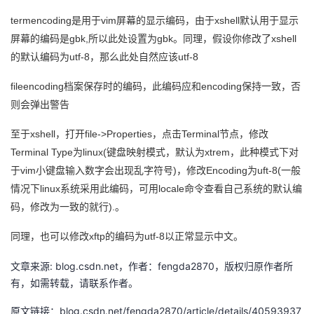
termencoding是用于vim屏幕的显示编码，由于xshell默认用于显示
者
屏幕的编码是gbk,所以此处设置为gbk。同理，假设你修改了xshell
的默认编码为utf-8，那么此处自然应该utf-8
我
fileencoding档案保存时的编码，此编码应和encoding保持一致，否
的
我
则会弹出警告
博
的
我
至于xshell，打开file->Properties，点击Terminal节点，修改
Terminal Type为linux(键盘映射模式，默认为xtrem，此种模式下对
客
论
的
我
于vim小键盘输入数字会出现乱字符号)，修改Encoding为uft-8(一般
情况下linux系统采用此编码，可用locale命令查看自己系统的默认编
坛
圈
的
我
码，修改为一致的就行).。
子
直
的
我
同理，也可以修改xftp的编码为utf-8以正常显示中文。
我
播
活
的
文章来源: blog.csdn.net，作者：fengda2870，版权归原作者所
有，如需转载，请联系作者。
我
动
关
的
原文链接：blog.csdn.net/fengda2870/article/details/40593937