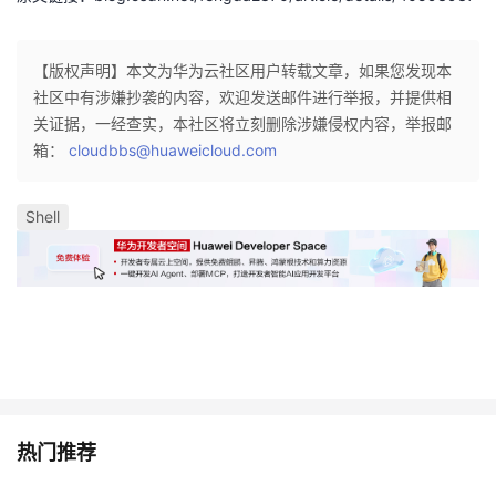
我
注
的
开
【版权声明】本文为华为云社区用户转载文章，如果您发现本
的
Programs
发
社区中有涉嫌抄袭的内容，欢迎发送邮件进行举报，并提供相
关证据，一经查实，本社区将立刻删除涉嫌侵权内容，举报邮
支
者
箱：
cloudbbs@huaweicloud.com
持
学
Shell
我
堂
的
我
我
技
的
的
我
术
云
课
的
我
热门推荐
支
声
程
认
的
我