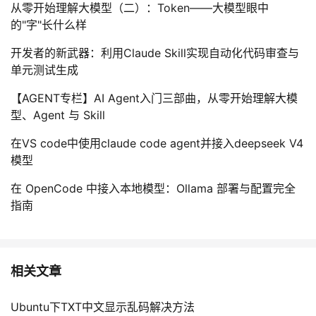
持
建
从零开始理解大模型（二）：Token——大模型眼中
证
实
的
的"字"长什么样
议
验
收
开发者的新武器：利用Claude Skill实现自动化代码审查与
单元测试生成
藏
【AGENT专栏】AI Agent入门三部曲，从零开始理解大模
型、Agent 与 Skill
在VS code中使用claude code agent并接入deepseek V4
模型
在 OpenCode 中接入本地模型：Ollama 部署与配置完全
指南
相关文章
Ubuntu下TXT中文显示乱码解决方法