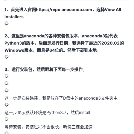
的
1、首先进入官网https://repo.anaconda.com，选择View All
Programs
发
者
Installers
支
者
我
2、这里是anaconda的各种安装包版本，anaconda3就代表
持
学
的
我
Python3的版本，后面是发行日期，我选择了最近的2020.02的
Windows版本，而且是64位的。然后下载到本地。
我
堂
博
的
我
的
我
客
论
的
我
我
3、运行安装包，然后跟着下面每一步操作。
技
的
坛
圈
的
我
的
我
术
云
子
直
的
我
课
的
我
这一步是安装路径，我是放在了D盘中的anaconda3文件夹中。
支
声
播
活
的
程
认
的
我
这一步显示默认环境是Python3.7，然后install
持
建
动
关
证
实
的
等待安装，安装过程不会很长，听说三连会加速