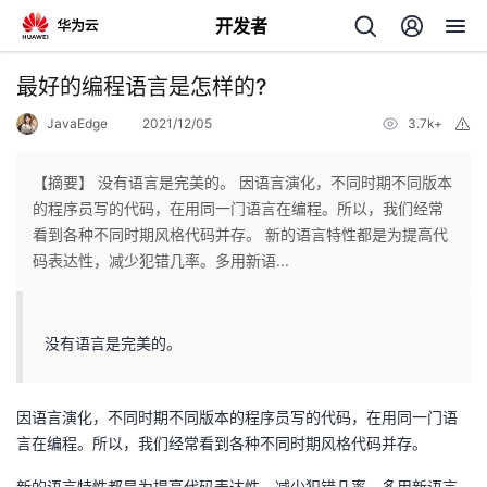
开发者
返
最好的编程语言是怎样的?
回
JavaEdge
2021/12/05
3.7k+
举
报
【摘要】 没有语言是完美的。 因语言演化，不同时期不同版本
的程序员写的代码，在用同一门语言在编程。所以，我们经常
看到各种不同时期风格代码并存。 新的语言特性都是为提高代
个
码表达性，减少犯错几率。多用新语...
我
人
没有语言是完美的。
我
的
主
我
的
因语言演化，不同时期不同版本的程序员写的代码，在用同一门语
开
页
言在编程。所以，我们经常看到各种不同时期风格代码并存。
我
的
开
发
新的语言特性都是为提高代码表达性，减少犯错几率。多用新语言