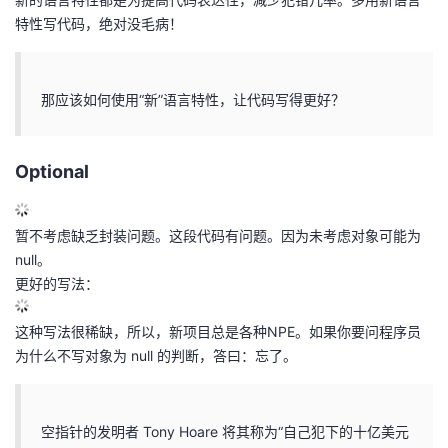
特性写代码，绝对没毛病！
的
Programs
发
者
支
者
我
那应该如何使用“新”语言特性，让代码写得更好？
持
学
的
我
Optional
我
堂
博
的
我
的
我
客
论
的
我
我
暂不考虑缺乏封装问题。这段代码有问题。因为未考虑对象可能为
null。
技
的
坛
圈
的
我
的
我
更好的写法：
术
云
子
直
的
我
课
的
我
这种写法很稀缺，所以，新项目总是各种NPE。如果你要问程序员
为什么不写对象为 null 的判断，答曰：忘了。
支
声
播
活
的
程
认
的
我
持
建
动
关
证
实
的
空指针的发明者 Tony Hoare 将其称为“自己犯下的十亿美元