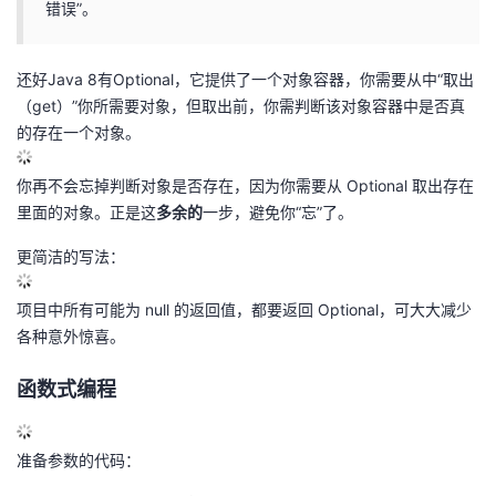
错误”。
议
注
验
收
藏
还好Java 8有Optional，它提供了一个对象容器，你需要从中“取出
（get）”你所需要对象，但取出前，你需判断该对象容器中是否真
的存在一个对象。
你再不会忘掉判断对象是否存在，因为你需要从 Optional 取出存在
里面的对象。正是这
多余的
一步，避免你“忘”了。
更简洁的写法：
项目中所有可能为 null 的返回值，都要返回 Optional，可大大减少
各种意外惊喜。
函数式编程
准备参数的代码：