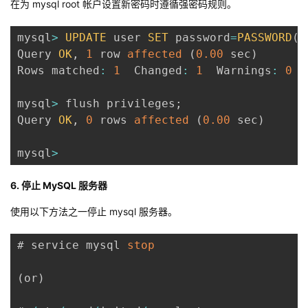
在为 mysql root 帐户设置新密码时遵循
强密码规则
。
mysql
>
UPDATE
 user 
SET
 password
=
PASSWORD
(
'
Query 
OK
,
1
 row 
affected
(
0.00
 sec
)
Rows matched
:
1
  Changed
:
1
  Warnings
:
0
mysql
>
 flush privileges
;
Query 
OK
,
0
 rows 
affected
(
0.00
 sec
)
mysql
>
6. 停止 MySQL 服务器
使用以下方法之一停止 mysql 服务器。
# service mysql 
stop
(
or
)