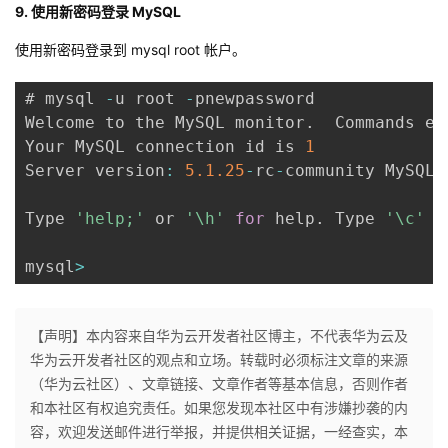
9. 使用新密码登录 MySQL
使用新密码登录到 mysql root 帐户。
# mysql 
-
u root 
-
pnewpassword

Welcome to the MySQL monitor
.
  Commands en
Your MySQL connection id is 
1
Server version
:
5.1
.25
-
rc
-
community MySQL 
Type 
'help;'
 or 
'\h'
for
 help
.
 Type 
'\c'
 t
mysql
>
【声明】本内容来自华为云开发者社区博主，不代表华为云及
华为云开发者社区的观点和立场。转载时必须标注文章的来源
（华为云社区）、文章链接、文章作者等基本信息，否则作者
和本社区有权追究责任。如果您发现本社区中有涉嫌抄袭的内
容，欢迎发送邮件进行举报，并提供相关证据，一经查实，本