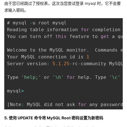
持
建
由于您已经跳过了授权表，这次当您尝试登录 mysql 时，它不会要
证
实
的
求输入密码。
议
验
收
# mysql 
-
u root mysql

Reading table information 
for
 completion 
o
藏
You can turn off 
this
 feature to 
get
 a qui
Welcome to the MySQL monitor
.
  Commands en
Your MySQL connection id is 
1
Server version
:
5.1
.25
-
rc
-
community MySQL 
Type 
'help;'
 or 
'\h'
for
 help
.
 Type 
'\c'
 t
mysql
>
[
Note
:
 MySQL did not ask 
for
 any password
]
5. 使用 UPDATE 命令将 MySQL Root 密码设置为新密码