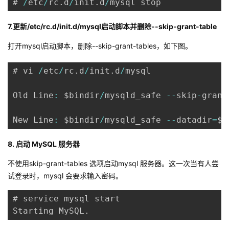
# 
/
etc
/
rc
.
d
/
init
.
d
/
mysql stop
7.更新/etc/rc.d/init.d/mysql启动脚本并删除--skip-grant-table
打开mysql启动脚本，删除--skip-grant-tables，如下图。
# vi 
/
etc
/
rc
.
d
/
init
.
d
/
mysql

Old Line
:
 $bindir
/
mysqld_safe 
--
skip
-
grant
New Line
:
 $bindir
/
mysqld_safe 
--
datadir
=
$d
8. 启动 MySQL 服务器
不使用skip-grant-tables 选项启动mysql 服务器。这一次当有人尝
试登录时，mysql 会要求输入密码。
# service mysql start

Starting MySQL
.