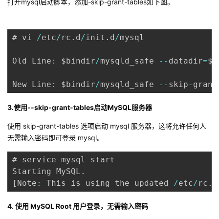
打开mysql启动脚本，添加-skip-grant-tables如下图。
我
注
的
开
的
Programs
发
# vi 
/
etc
/
rc
.
d
/
init
.
d
/
mysql

支
者
Old Line
:
 $bindir
/
mysqld_safe 
--
datadir
=
$d
持
学
New Line
:
 $bindir
/
mysqld_safe 
--
skip
-
grant
我
堂
3.使用--skip-grant-tables启动MySQL服务器
使用 skip-grant-tables 选项启动 mysql 服务器，这将允许任何人
的
我
我
无需输入密码即可登录 mysql。
技
的
的
我
# service mysql start

Starting MySQL
.
术
云
课
的
我
[
Note
:
 This is using the updated 
/
etc
/
rc
.
d
支
声
程
认
的
我
4. 使用 MySQL Root 用户登录，无需输入密码