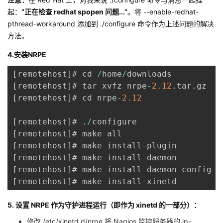
起：
“正在检查 redhat spopen 问题...”
。将 --enable-redhat-
pthread-workaround 添​​加到 ./configure 命令作为上述问题的解决
方法。
4.安装NRPE
[
remotehost
]
# cd 
/
home
/
[
remotehost
]
# tar xvfz nrpe
-
2.12
.
tar
.
[
remotehost
]
# cd nrpe
-
2.12
[
remotehost
]
# 
.
/
[
remotehost
]
[
remotehost
]
# make install
-
[
remotehost
]
# make install
-
[
remotehost
]
# make install
-
daemon
-
[
remotehost
]
# make install
-
xinetd
5. 设置 NRPE 作为守护进程运行（即作为 xinetd 的一部分）：
修改 /etc/xinetd.d/nrpe 将 Nagios 监控服务器的 ip-