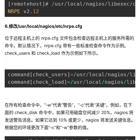
[
remotehost
]
# 
/
usr
/
local
/
nagios
/
libexec
/
ch
NRPE
 v2
.
12
6.修改/usr/local/nagios/etc/nrpe.cfg
位于远程主机上的 nrpe.cfg 文件包含检查远程主机上的服务所需的
命令。默认情况下，nrpe.cfg 带有一些标准检查命令作为示例。
check_users 和 check_load 作为示例如下所示。
command
[
check_users
]
=
/
usr
/
local
/
nagios
/
lib
command
[
check_load
]
=
/
usr
/
local
/
nagios
/
libe
在所有检查命令中，“-w”代表“警告”，“-c”代表“关键”。例如，在下
面的 check_disk 命令中，如果可用磁盘空间减少 20%，nagios 将
发送警告消息。如果它达到 10% 或更少，nagios 将发送关键信息。
根据您的环境更改下面“-c”和“-w”参数的值。