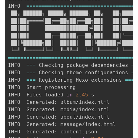
INFO  
==
==
==
==
==
==
==
==
==
==
==
==
==
==
==
==
==
==
 ██╗ ██████╗ █████╗ ██████╗ ██╗   ██╗██████
 ██║██╔════╝██╔══██╗██╔══██╗██║   ██║██╔═══
 ██║██║     ███████║██████╔╝██║   ██║██████
 ██║██║     ██╔══██║██╔══██╗██║   ██║╚════█
 ██║╚██████╗██║  ██║██║  ██║╚██████╔╝██████
==
==
==
==
==
==
==
==
==
==
==
==
==
==
==
==
==
==
==
==
==
INFO  
==
=
 Checking package dependencies 
==
INFO  
==
=
 Checking theme configurations 
==
INFO  
==
=
 Registering Hexo extensions 
==
=
INFO  Start processing

INFO  Files loaded 
in
2.45
 s

INFO  Generated: album/index.html

INFO  Generated: media/index.html

INFO  Generated: about/index.html

INFO  Generated: message/index.html

INFO  Generated: content.json
