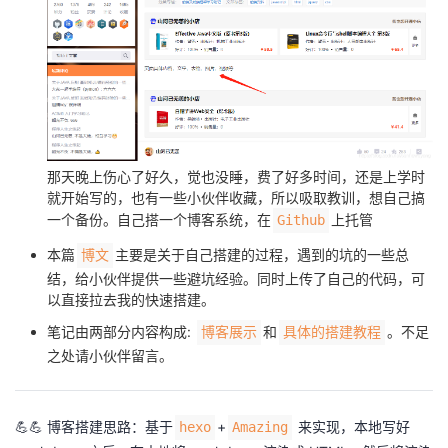
者
我
的
我
那天晚上伤心了好久，觉也没睡，费了好多时间，还是上学时
博
的
我
就开始写的，也有一些小伙伴收藏，所以吸取教训，想自己搞
一个备份。自己搭一个博客系统，在
上托管
Github
客
论
的
我
本篇
主要是关于自己搭建的过程，遇到的坑的一些总
博文
坛
圈
的
我
结，给小伙伴提供一些避坑经验。同时上传了自己的代码，可
以直接拉去我的快速搭建。
子
直
的
我
笔记由两部分内容构成:
和
。不足
博客展示
具体的搭建教程
之处请小伙伴留言。
我
播
活
的
我
动
关
的
💪💪 博客搭建思路：基于
+
来实现，本地写好
hexo
Amazing