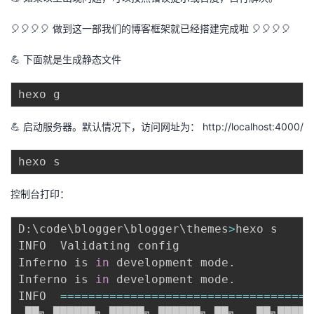
🎈🎈🎈🎈 做到这一部我们的博客框架就已经搭建完成啦 🎈🎈🎈🎈
💪 下面就是生成静态文件
💪 启动服务器。默认情况下，访问网址为：
http://localhost:4000/
控制台打印：
D:
\
code
\
blogger
\
blogger
\
themes
>
hexo s

INFO  Validating config

Inferno is 
in
 development mode.

Inferno is 
in
 development mode.

INFO  
==
==
==
==
==
==
==
==
==
==
==
==
==
==
==
==
==
==
 ██╗ ██████╗ █████╗ ██████╗ ██╗   ██╗██████