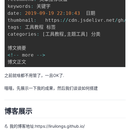
keywords
:
 关键字

date
:
2019
-
09
-
19
22
:
10
:
43
  日期

thumbnail
:
   https
:
/
/
cdn
.
jsdelivr
.
net
/
gh
/
r
tags
:
 工具教程 标签

categories
:
[
工具教程
,
主题工具
]
 分类

<
!
--
 more 
--
>
之前就啥都不用管了，一且OK了.
嘻嘻，先展示一下我的成果，然后我们谈谈如何搭建
博客展示
💪 我的博客地址:
https://liruilongs.github.io/