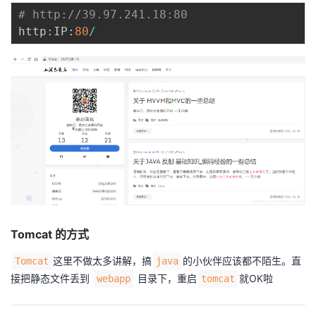
# http://39.97.241.18:80
http
:
IP
:
80
/
Tomcat 的方式
这里不做太多讲解，搞
的小伙伴应该都不陌生。直
Tomcat
java
接把静态文件丢到
目录下，重启
就OK啦
webapp
tomcat