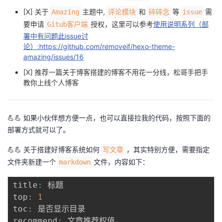
持
建
证
实
的
[X] 关于
主题中,
和
等
需
Amazing
评论模块
碎碎念
issue
要申请
授权，这里可以参考
使用说明系列（部
Gitub客户端
议
验
收
署中有问题此issue讨
论）:https://github.com/removeif/hexo-theme-
藏
amazing/issues/16
[X] 推荐一篇关于博客搭建的博客
不用花一分线，松哥手把手
教你上线个人博客
💪💪 如果小伙伴想方便一点，也可以直接拉我的代码，按照下面的
部署方式就可以了。
💪💪 关于搭建好博客系统如何
，其实特别方便，需要指定
写文章
文件夹新建一个
文件，内容如下：
markdown
title
:
 标题

top
:
1
toc
:
 是否显示目录

recommend
:
 文章推荐权值 
