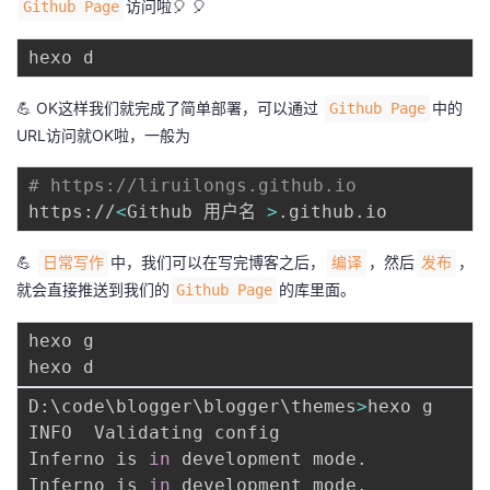
访问啦🎈 🎈
Github Page
💪 OK这样我们就完成了简单部署，可以通过
中的
Github Page
URL访问就OK啦，一般为
# https://liruilongs.github.io
https://
<
Github 用户名 
>
💪
中，我们可以在写完博客之后，
，然后
，
日常写作
编译
发布
就会直接推送到我们的
的库里面。
Github Page
hexo g

D:
\
code
\
blogger
\
blogger
\
themes
>
hexo g

INFO  Validating config

Inferno is 
in
 development mode.

Inferno is 
in
 development mode.
