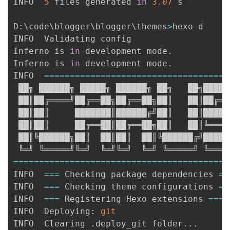
INFO  
5
 files generated 
in
3.07
 s

D:
\
code
\
blogger
\
blogger
\
themes
>
hexo d

INFO  Validating config

Inferno is 
in
 development mode.

Inferno is 
in
 development mode.

INFO  
==
==
==
==
==
==
==
==
==
==
==
==
==
==
==
==
==
==
 ██╗ ██████╗ █████╗ ██████╗ ██╗   ██╗██████
 ██║██╔════╝██╔══██╗██╔══██╗██║   ██║██╔═══
 ██║██║     ███████║██████╔╝██║   ██║██████
 ██║██║     ██╔══██║██╔══██╗██║   ██║╚════█
 ██║╚██████╗██║  ██║██║  ██║╚██████╔╝██████
==
==
==
==
==
==
==
==
==
==
==
==
==
==
==
==
==
==
==
==
==
INFO  
==
=
 Checking package dependencies 
==
INFO  
==
=
 Checking theme configurations 
==
INFO  
==
=
 Registering Hexo extensions 
==
=
INFO  Deploying: 
git
INFO  Clearing .deploy_git folder
..
.
