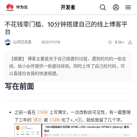
开发者
返
不花钱零门槛、10分钟搭建自己的线上博客平
回
台
山河已无恙
2021/11/19
8.5k+
举
报
【摘要】 博客主要是关于自己搭建的过程，遇到的坑的一些总
结，给小伙伴提供一些避坑经验。同时上传了自己的代码，可
个
以直接拉去我的快速搭建。
写在前面
我
人
的
主
之前一直在
上写博文，一次改粉丝可见性，有一篇整理
CSDN
开
页
了三年的
被
吃了>_<|||，就给我留了几个字。
博文
CSDN
发