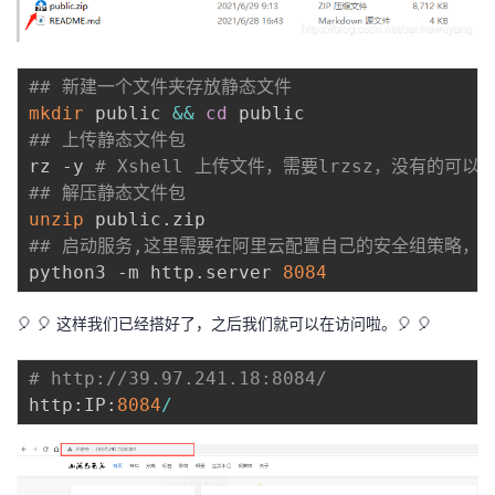
## 新建一个文件夹存放静态文件
mkdir
 public 
&&
cd
## 上传静态文件包
rz -y 
# Xshell 上传文件，需要lrzsz，没有的可以 yu
## 解压静态文件包
unzip
## 启动服务,这里需要在阿里云配置自己的安全组策略，开放
python3 -m http.server 
8084
🎈 🎈 这样我们已经搭好了，之后我们就可以在访问啦。🎈 🎈
# http://39.97.241.18:8084/
http
:
IP
:
8084
/