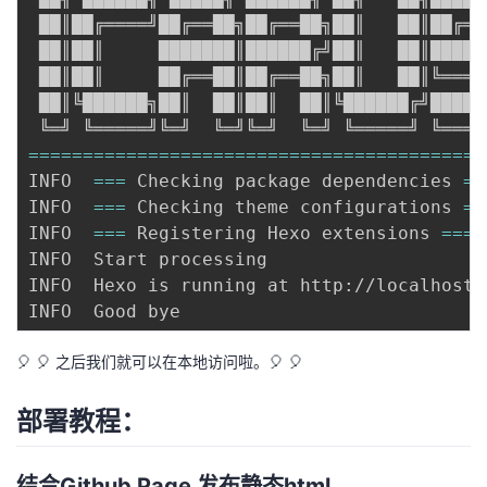
 ██║██╔════╝██╔══██╗██╔══██╗██║   ██║██╔═══
 ██║██║     ███████║██████╔╝██║   ██║██████
 ██║██║     ██╔══██║██╔══██╗██║   ██║╚════█
 ██║╚██████╗██║  ██║██║  ██║╚██████╔╝██████
==
==
==
==
==
==
==
==
==
==
==
==
==
==
==
==
==
==
==
==
==
INFO  
==
=
 Checking package dependencies 
==
INFO  
==
=
 Checking theme configurations 
==
INFO  
==
=
 Registering Hexo extensions 
==
=
INFO  Start processing

INFO  Hexo is running at http://localhost:
🎈 🎈 之后我们就可以在本地访问啦。🎈 🎈
部署教程：
结合Github Page 发布静态html