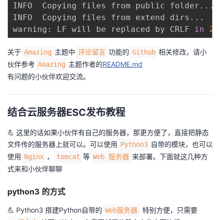
INFO  Copying files from public folder
..
.

INFO  Copying files from extend dirs
..
.

warning: LF will be replaced by CRLF 
in
20
关于
主题中
功能的
相关修改，请小
Amazing
评论留言
Github
伙伴参考
主题作者的
README.md
Amazing
有问题的小伙伴欢迎交流。
结合云服务器ESC发布教程
💪 这里的话如果小伙伴有自己的服务器，那更方便了，直接把静态
文件传的服务器上就可以。可以使用
自带的模块，也可以
Python3
使用
，
等
来部署。下面就这几种方
Nginx
tomcat
Web 服务器
式来和小伙伴聊聊
python3 的方式
💪 Python3 搭建Python自带的
特别方便，只需要
Web服务器