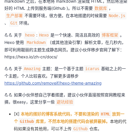
markdown 之后，在本地将 markdown 渲染成 HTML，然后将渲染
我
注
的
开
好的 HTML 上传到服务端(Github )。所以不需要
，
数据库
不需要环境，很方便。在本地搭建的时候需要
生产部署
Node.js
的
Programs
发
、
环境。
Git
支
💪💪 关于
:
是一个快速、简洁且高效的
。
hexo
Hexo
博客框架
者
Hexo 使用
（或其他渲染引擎）解析文章，在几秒内，
Markdown
持
即可利用靓丽的主题生成静态网页。建议小伙伴移步官网了解下：
学
https://hexo.io/zh-cn/docs/
我
堂
💪💪 关于
主题：是一个基于主题
基础之上的一
Amazing
icarus
个主题，个人比较喜欢。了解更多请移步
的
我
我
https://github.com/removeif/hexo-theme-amazing
技
的
的
我
💪💪 如果小伙伴想自己学着搭建，建议小伙伴直接按照官网教程来
搞，很easy，这里分享一些
避坑经验
术
云
课
的
我
[X]
本地的搭好的博客系统代码，不要和渲染的
放到一
HTML
支
声
个
库里，不然本地的搭建代码会被屏蔽掉。
本地的代
程
认
的
我
Github
码如果没有其他用，可以不上传
仓库。
Github