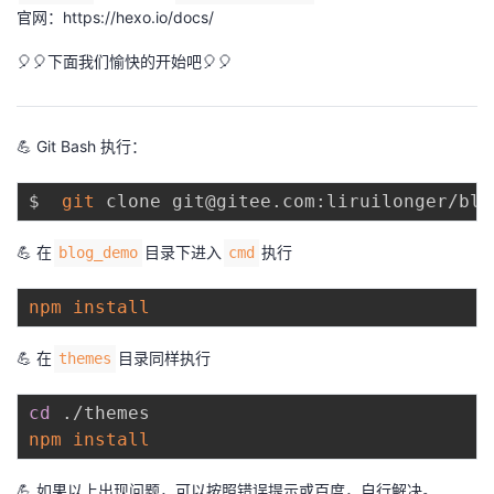
官网：
https://hexo.io/docs/
🎈🎈下面我们愉快的开始吧🎈🎈
💪 Git Bash 执行：
$  
git
💪 在
目录下进入
执行
blog_demo
cmd
npm
install
💪 在
目录同样执行
themes
cd
npm
install
💪 如果以上出现问题，可以按照错误提示或百度，自行解决。