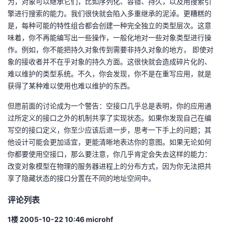
为，对象可以继承它们，比如序列化、容错、持久，以及用搜索引
擎进行搜索的能力。我们很快就会陷入多重继承的泥淖。更糟糕的
是，每种可能的特性组合都会创建一种完全独立的类型层次。这意
味着，你不再能编写出一些操作，一般化地对一些对象类型进行操
作。例如，你不能把持久对象传到需要非持久对象的地方， 即使对
象的接收者并不在乎对象的持久方面。这很快就会造成碎片化的、
难以维护的类型系统。不久，你会发现，你不是在重写应用，就是
获得了某种难以使用也难以维护的东西。
但愿前面的讨论成为一个警告：空接口几乎总是表明，你的应用通
过所定义的接口之外的机制共享了实现状态。如果你发现自己在编
写空的接口定义，你至少应该后退一步，思考一下手上的问题；其
他设计可能会更加适宜，更能清晰地表达你的意图。如果无论如何
你都要使用空接口，那么要注意，你几乎肯定会失去这样的能力：
改变对象模型在物理的服务器进程上的分布方式，因为你无法把共
享了隐藏状态的接口分置在不同的地址空间中。
评论列表
1楼 2005-10-22 10:46 microhf