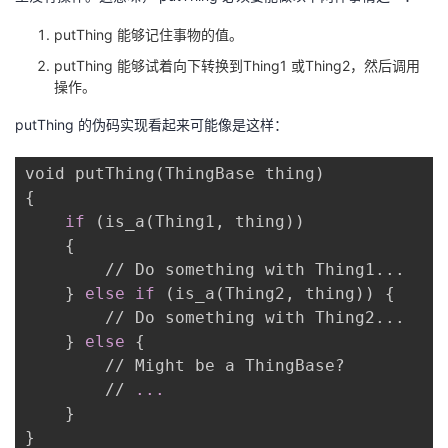
putThing 能够记住事物的值。
putThing 能够试着向下转换到Thing1 或Thing2，然后调用
操作。
putThing 的伪码实现看起来可能像是这样：
void putThing(ThingBase thing) 

{

if
 (is_a(Thing1, thing)) 

    {

        // Do something with Thing1...

    } 
else
if
 (is_a(Thing2, thing)) {

        // Do something with Thing2...

    } 
else
 {

        // Might be a ThingBase?

        // 
...
    }

}
