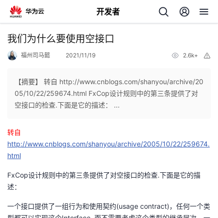
开发者
返
我们为什么要使用空接口
回
福州司马懿
2021/11/19
2.6k+
举
报
【摘要】 转自 http://www.cnblogs.com/shanyou/archive/20
05/10/22/259674.html FxCop设计规则中的第三条提供了对
空接口的检查.下面是它的描述： ...
个
转自
我
人
http://www.cnblogs.com/shanyou/archive/2005/10/22/259674.
html
的
主
FxCop设计规则中的第三条提供了对空接口的检查.下面是它的描
述：
开
页
一个接口提供了一组行为和使用契约(usage contract)，任何一个类
发
型都可以实现这个Interface, 而不需要考虑这个类型的继承层次。一