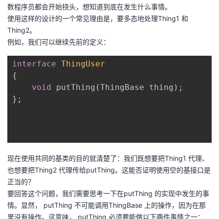
持
建
证
实
的
数程序员都会开始挠头，想知道到底在发生什么事情。
使用这样的设计的一个常见理由是，要多态地处理Thing1 和
议
验
收
Thing2。
例如，我们可以继续先前的定义：
藏
interface
ThingUser
{
void
 putThing(ThingBase thing);

};

现在使用共同的基类的目的就清楚了：我们既想要把Thing1 代理、
也想要把Thing2 代理传给putThing。这能否证明使用空的基接口是
正当的？
要回答这个问题，我们需要思考一下在putThing 的实现中发生的事
情。显然， putThing 不可能调用ThingBase 上的操作，因为在那
里没有操作。这意味， putThing 必须要能做以下两件事情之一：