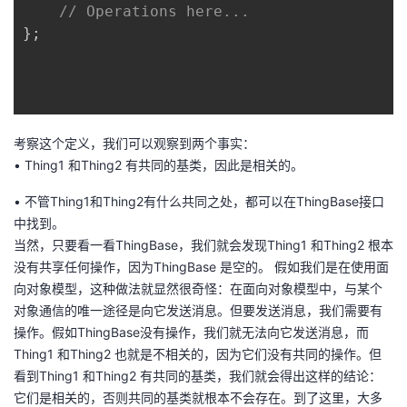
// Operations here...
我
注
的
开
};

的
Programs
发
支
者
考察这个定义，我们可以观察到两个事实：
持
学
• Thing1 和Thing2 有共同的基类，因此是相关的。
我
堂
• 不管Thing1和Thing2有什么共同之处，都可以在ThingBase接口
中找到。
的
我
我
当然，只要看一看ThingBase，我们就会发现Thing1 和Thing2 根本
没有共享任何操作，因为ThingBase 是空的。 假如我们是在使用面
技
的
的
我
向对象模型，这种做法就显然很奇怪：在面向对象模型中，与某个
对象通信的唯一途径是向它发送消息。但要发送消息，我们需要有
术
云
课
的
我
操作。假如ThingBase没有操作，我们就无法向它发送消息，而
Thing1 和Thing2 也就是不相关的，因为它们没有共同的操作。但
支
声
程
认
的
我
看到Thing1 和Thing2 有共同的基类，我们就会得出这样的结论：
它们是相关的，否则共同的基类就根本不会存在。到了这里，大多