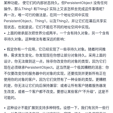
某种功能， 使它们的内部状态持久。但PersistentObject 没有任何
操作，那么Thing1 和Thing2 实际上又该怎样去完成这件事情呢？
再一次，唯一可行的做法是，在同一个地址空间中实现
PersistentObject、Thing1，以及Thing2，并让它们在幕后共享实
现状态，也就是说，它们不能在不同的地址空间中实现。
• 上面的继承层次把世界分成两半，一个含有持久对象，另一个含有
非持久对象。这种做法有着深远的影响：
• 假定你有一个应用，它已经实现了一些非持久对象。随着时间推
移，需求发生变化，你发现现在你想让部分对象持久。采用上面的
设计，你无法做到这一点，除非你改变你的对象的类型，因为它们
现在必须继承PersistentObject。这当然是一个极其糟糕的消息：你
不仅要改变你的服务器中的对象的实现，还要找到并更新所有正在
使用你的对象的客户，因为它们突然有了一种全新的类型。更糟糕
的是，你无法让它们向后保持兼容：或者让所有客户随着服务器发
生改变，或者一个客户都不改变。要想让某些客户“不升级”，这是不
可能的。
• 这种设计不能扩展到支持多种特性。设想一下，我们有另外一些行