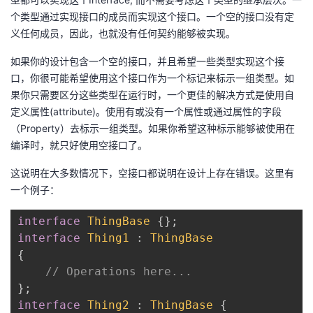
个类型通过实现接口的成员而实现这个接口。一个空的接口没有定
者
义任何成员，因此，也就没有任何契约能够被实现。
我
如果你的设计包含一个空的接口，并且希望一些类型实现这个接
口，你很可能希望使用这个接口作为一个标记来标示一组类型。如
的
我
果你只需要区分这些类型在运行时，一个更佳的解决方式是使用自
定义属性(attribute)。使用有或没有一个属性或通过属性的字段
博
的
我
（Property）去标示一组类型。如果你希望这种标示能够被使用在
编译时，就只好使用空接口了。
客
论
的
我
这说明在大多数情况下，空接口都说明在设计上存在错误。这里有
一个例子：
坛
圈
的
我
interface
ThingBase
 {
子
直
的
我
interface
Thing1
 : 
ThingBase
{
我
播
活
的
// Operations here...
我
动
关
的
interface
Thing2
 : 
ThingBase
 {