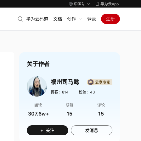
中国站
华为云App
华为云码道
文档
创作
登录
注册
关于作者
福州司马懿
博客：
814
粉丝：
43
阅读
获赞
评论
307.6w+
15
15
+ 关注
发消息