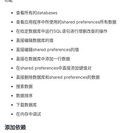
的
Programs
发
者
查看所有的databases
查看应用程序中所使用的shared preferences所有数据
支
者
我
在给定数据库中运行SQL语句进行增删改查的操作
持
学
的
我
直接编辑数据库的值
直接编辑shared preferences的值
我
堂
博
的
我
直接在数据库中添加一行数据
的
我
客
论
的
我
在shared preferences中直接添加键值对
我
直接删除数据库和shared preferences的数据
技
的
坛
圈
的
我
的
我
搜索数据
数据排序
术
云
子
直
的
我
课
的
我
下载数据库
支
声
播
活
的
程
认
的
我
在内存中调试
持
建
动
关
证
实
的
添加依赖