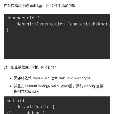
议
注
在对应模块下的 build.gradle 文件中添加依赖
验
收
dependencies{

藏
    debugImplementation 'com.amitshekhar.a
}

对于加密数据库，例如 sqlcipher
需要将依赖 debug-db 改为 debug-db-encrypt
并且在defaultConfig或buildTypes里，添加 debug 变量，
指明数据库密码
android {

	defaultConfig {

//		debug {
