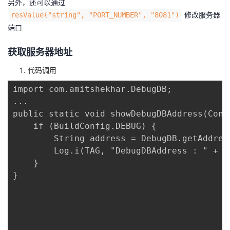
另外，还可以通过
修改服务器
resValue("string", "PORT_NUMBER", "8081")
端口
获取服务器地址
代码调用
import com.amitshekhar.DebugDB;

...

public static void showDebugDBAddress(Conte
	if (BuildConfig.DEBUG) {

	    String address = DebugDB.getAddressLog();

	    Log.i(TAG, "DebugDBAddress : " + address);

	}

}
