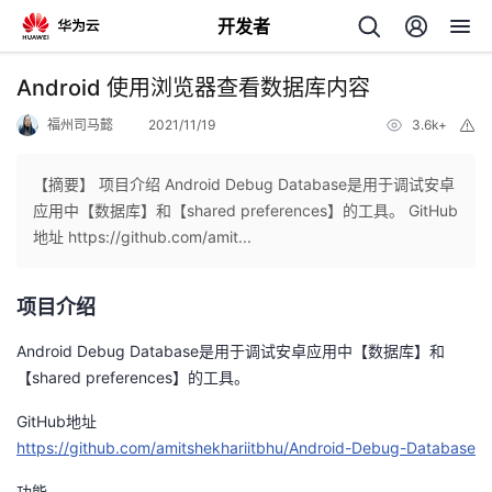
开发者
返
Android 使用浏览器查看数据库内容
回
福州司马懿
2021/11/19
3.6k+
举
报
【摘要】 项目介绍 Android Debug Database是用于调试安卓
应用中【数据库】和【shared preferences】的工具。 GitHub
地址 https://github.com/amit...
个
项目介绍
我
人
Android Debug Database是用于调试安卓应用中【数据库】和
我
的
主
【shared preferences】的工具。
我
的
GitHub地址
开
页
https://github.com/amitshekhariitbhu/Android-Debug-Database
我
的
开
发
功能