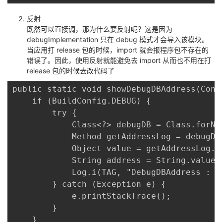
反射
既然可以直接调，那为什么要反射呢？这是因为
debugImplementation 只在 debug 模式才会导入该模块。
当应用打 release 包的时候，import 就会报程序包不存在的
错误了。因此，使用反射就能避免去 import 从而也不用在打
release 包的时候去改代码了
public static void showDebugDBAddress(Conte
	if (BuildConfig.DEBUG) {

	    try {

		    Class<?> debugDB = Class.forName("com.amitshekhar.DebugDB");

		    Method getAddressLog = debugDB.getMethod("getAddressLog");

		    Object value = getAddressLog.invoke(null);

		    String address = String.valueOf(value);

		    Log.i(TAG, "DebugDBAddress : " + address);

	    } catch (Exception e) {

		    e.printStackTrace();

	    }

	}
