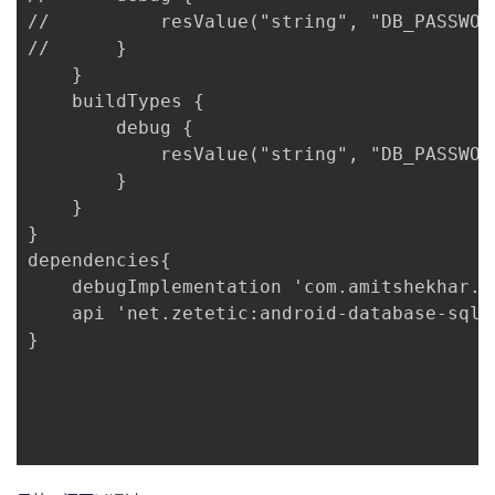
//		    resValue("string", "DB_PASSWORD_${数据库名称}", "password")

//		}

	}

	buildTypes {

		debug {

		    resValue("string", "DB_PASSWORD_${数据库名称}", "password")

		}

	}

}

dependencies{

    debugImplementation 'com.amitshekhar.a
    api 'net.zetetic:android-database-sqlci
}
