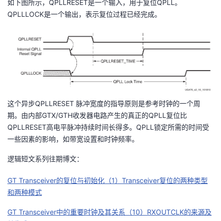
如下图所示，QPLLRESET是一个输入，用于复位QPLL。
我
注
的
开
QPLLLOCK是一个输出，表示复位过程已经完成。
的
Programs
发
支
者
持
学
这个异步QPLLRESET 脉冲宽度的指导原则是参考时钟的一个周
我
堂
期。由内部GTX/GTH收发器电路产生的真正的QPLL复位比
QPLLRESET高电平脉冲持续时间长得多。QPLL锁定所需的时间受
的
我
我
一些因素的影响，如带宽设置和时钟频率。
技
的
的
我
逻辑短文系列往期博文：
术
云
课
的
我
GT Transceiver的复位与初始化（1）Transceiver复位的两种类型
和两种模式
支
声
程
认
的
我
GT Transceiver中的重要时钟及其关系（10）RXOUTCLK的来源及