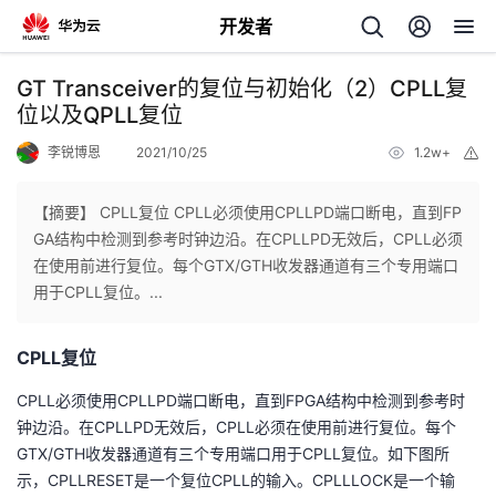
开发者
返
GT Transceiver的复位与初始化（2）CPLL复
回
位以及QPLL复位
李锐博恩
2021/10/25
1.2w+
举
报
【摘要】 CPLL复位 CPLL必须使用CPLLPD端口断电，直到FP
GA结构中检测到参考时钟边沿。在CPLLPD无效后，CPLL必须
个
在使用前进行复位。每个GTX/GTH收发器通道有三个专用端口
用于CPLL复位。...
我
人
CPLL复位
的
主
CPLL必须使用CPLLPD端口断电，直到FPGA结构中检测到参考时
开
页
钟边沿。在CPLLPD无效后，CPLL必须在使用前进行复位。每个
GTX/GTH收发器通道有三个专用端口用于CPLL复位。如下图所
发
示，CPLLRESET是一个复位CPLL的输入。CPLLLOCK是一个输