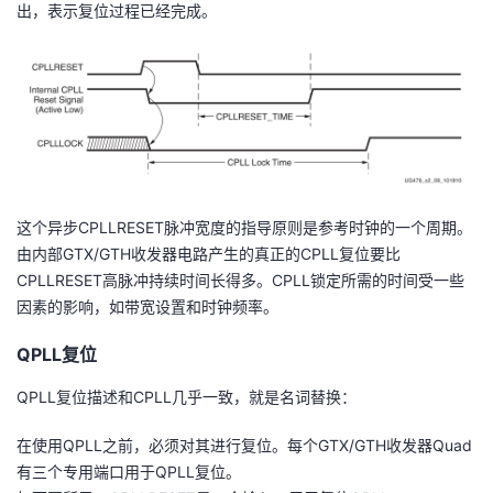
出，表示复位过程已经完成。
者
我
的
我
博
的
我
这个异步CPLLRESET脉冲宽度的指导原则是参考时钟的一个周期。
客
论
的
我
由内部GTX/GTH收发器电路产生的真正的CPLL复位要比
CPLLRESET高脉冲持续时间长得多。CPLL锁定所需的时间受一些
坛
圈
的
我
因素的影响，如带宽设置和时钟频率。
QPLL复位
子
直
的
我
QPLL复位描述和CPLL几乎一致，就是名词替换：
我
播
活
的
在使用QPLL之前，必须对其进行复位。每个GTX/GTH收发器Quad
我
动
关
的
有三个专用端口用于QPLL复位。