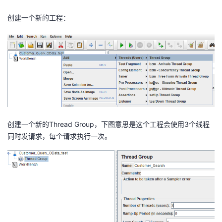
者
创建一个新的工程：
我
的
我
博
的
我
客
论
的
我
创建一个新的Thread Group，下图意思是这个工程会使用3个线程
同时发请求，每个请求执行一次。
坛
圈
的
我
子
直
的
我
我
播
活
的
我
动
关
的