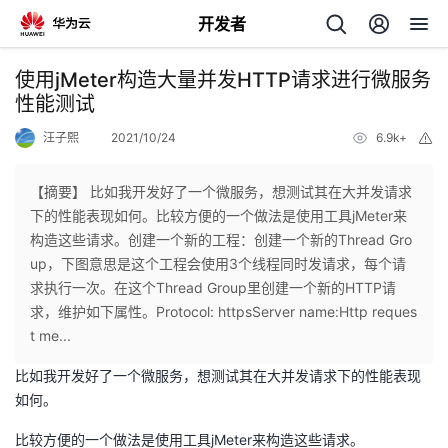
开发者
返
使用jMeter构造大量并发HTTP请求进行微服务
回
性能测试
汪子熙
2021/10/24
6.9k+
举
报
【摘要】 比如我开发好了一个微服务，想测试其在大并发请求
下的性能表现如何。比较方便的一个做法是使用工具jMeter来
个
构造这些请求。创建一个新的工程：创建一个新的Thread Gro
up，下图意思是这个工程会使用3个线程同时发请求，每个请
我
人
求执行一次。在这个Thread Group里创建一个新的HTTP请
求，维护如下属性。Protocol: httpsServer name:Http reques
的
主
t me...
比如我开发好了一个微服务，想测试其在大并发请求下的性能表现
开
页
如何。
发
比较方便的一个做法是使用工具
jMeter
来构造这些请求。