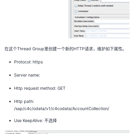
我
注
的
开
的
Programs
发
支
者
在这个Thread Group里创建一个新的HTTP请求，维护如下属性。
持
学
Protocol: https
我
堂
Server name:
的
我
我
Http request method: GET
技
的
的
我
Http path:
术
云
/sap/c4c/odata/v1/c4codata/AccountCollection/
课
的
我
Use KeepAlive: 不选择
支
声
程
认
的
我