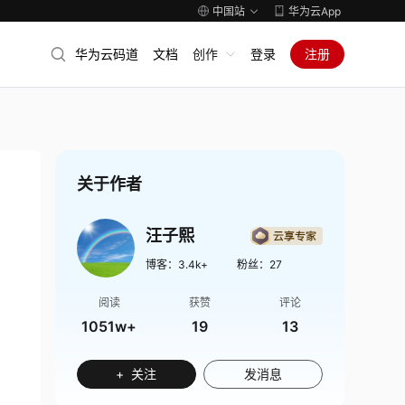
中国站
华为云App
华为云码道
文档
创作
登录
注册
关于作者
汪子熙
博客：
3.4k+
粉丝：
27
阅读
获赞
评论
1051w+
19
13
+ 关注
发消息