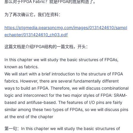
那么对于FPGA Fabric？就是FPGA的底层构造了。
我
注
的
开
为了再次确认它，我们在资料：
的
Programs
发
https://ptgmedia.pearsoncmg.com/images/0131424610/sampl
echapter/0131424610_ch03.pdf
支
者
这篇文档是介绍FPGA结构的一篇文档，开头：
持
学
In this chapter we will study the basic structures of FPGAs,
我
堂
known as fabrics.
We will start with a brief introduction to the structure of FPGA
的
我
我
fabrics. However, there are several fundamentally different
ways to build an FPGA. Therefore, we will discuss combinational
技
的
的
我
logic and interconnect for the two major styles of FPGA: SRAM-
based and antifuse-based. The features of I/O pins are fairly
术
云
课
的
我
similar among these two types of FPGAs, so we will discuss pins
at the end of the chapter
支
声
程
认
的
我
第一句：In this chapter we will study the basic structures of