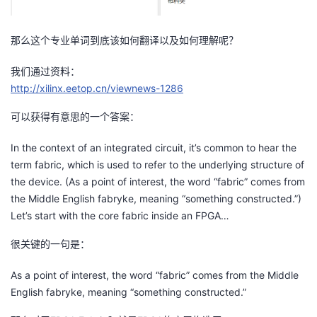
者
那么这个专业单词到底该如何翻译以及如何理解呢？
我
我们通过资料：
http://xilinx.eetop.cn/viewnews-1286
的
我
可以获得有意思的一个答案：
博
的
我
In the context of an integrated circuit, it’s common to hear the
客
论
的
我
term fabric, which is used to refer to the underlying structure of
the device. (As a point of interest, the word “fabric” comes from
坛
圈
的
我
the Middle English fabryke, meaning “something constructed.”)
Let’s start with the core fabric inside an FPGA…
子
直
的
我
很关键的一句是：
我
播
活
的
As a point of interest, the word “fabric” comes from the Middle
English fabryke, meaning “something constructed.”
我
动
关
的