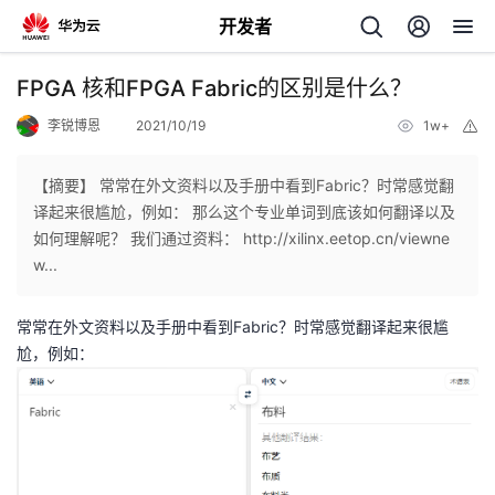
开发者
返
FPGA 核和FPGA Fabric的区别是什么？
回
李锐博恩
2021/10/19
1w+
举
报
【摘要】 常常在外文资料以及手册中看到Fabric？时常感觉翻
译起来很尴尬，例如： 那么这个专业单词到底该如何翻译以及
如何理解呢？ 我们通过资料： http://xilinx.eetop.cn/viewne
个
w...
我
人
常常在外文资料以及手册中看到Fabric？时常感觉翻译起来很尴
尬，例如：
的
主
开
页
发