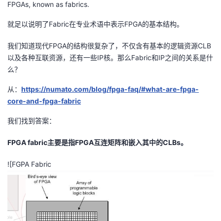
FPGAs, known as fabrics.
持
建
证
实
的
就足以说明了Fabric在专业术语中表示FPGA的基本结构。
议
验
收
我们知道现代FPGA的结构很复杂了，不仅含有基本的逻辑资源CLB
藏
以及各种互联资源，还有一些IP核。那么Fabric和IP之间的关系是什
么？
从：
https://numato.com/blog/fpga-faq/#what-are-fpga-
core-and-fpga-fabric
我们找到答案：
FPGA fabric主要是指FPGA互连矩阵和嵌入其中的CLBs。
![FGPA Fabric