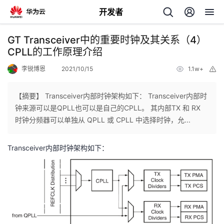
开发者
返
GT Transceiver中的重要时钟及其关系（4）
回
CPLL的工作原理介绍
李锐博恩
2021/10/15
1.1w+
举
报
【摘要】 Transceiver内部时钟架构如下： Transceiver内部时
钟来源可以是QPLL也可以是自己的CPLL。 其内部TX 和 RX
个
时钟分频器可以单独从 QPLL 或 CPLL 中选择时钟，允...
我
人
Transceiver内部时钟架构如下：
的
主
开
页
发