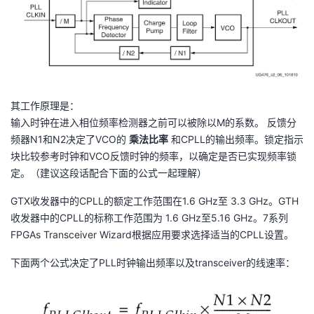
我
注
的
开
的
Programs
发
支
者
其工作原理是：
持
学
输入时钟在进入相位频率检测器之前可以被除以M的系数。 反馈分
频器N1和N2决定了VCO的
乘法比率
和CPLL的输出频率。锁定指示
我
堂
块比较参考时钟和VCO反馈时钟的频率，以确定是否已实现频率锁
定。（建议这段话配合下面的公式一起理解）
的
我
我
GTX收发器中的CPLL的额定工作范围在1.6 GHz至 3.3 GHz。GTH
收发器中的CPLL的标称工作范围为 1.6 GHz至5.16 GHz。7系列
技
的
的
我
FPGAs Transceiver Wizard根据应用要求选择适当的CPLL设置。
术
云
课
的
我
下面两个公式决定了PLL时钟输出频率以及transceiver的线速率：
支
声
程
认
的
我