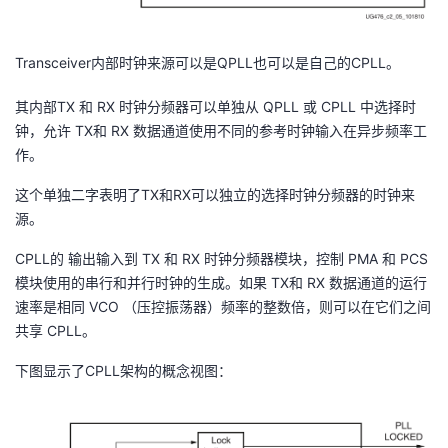
者
Transceiver内部时钟来源可以是QPLL也可以是自己的CPLL。
我
其内部TX 和 RX 时钟分频器可以单独从 QPLL 或 CPLL 中选择时
钟，允许 TX和 RX 数据通道使用不同的参考时钟输入在异步频率工
的
我
作。
博
的
我
这个单独二字表明了TX和RX可以独立的选择时钟分频器的时钟来
源。
客
论
的
我
CPLL的 输出输入到 TX 和 RX 时钟分频器模块，控制 PMA 和 PCS
坛
圈
的
我
模块使用的串行和并行时钟的生成。如果 TX和 RX 数据通道的运行
速率是相同 VCO （压控振荡器）频率的整数倍，则可以在它们之间
子
直
的
我
共享 CPLL。
下图显示了CPLL架构的概念视图：
我
播
活
的
我
动
关
的