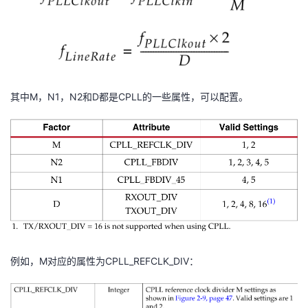
持
建
证
实
的
议
验
收
藏
其中M，N1，N2和D都是CPLL的一些属性，可以配置。
例如，M对应的属性为CPLL_REFCLK_DIV：