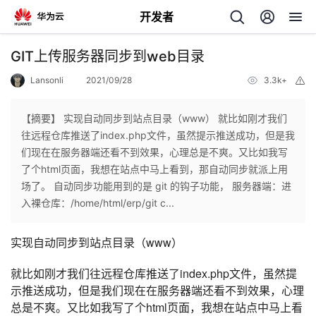
开发者
返
GIT上传服务器同步到web目录
回
Lansonli
2021/09/28
3.3k+
举
报
【摘要】 实现自动同步到站点目录（www） 就比如刚才我们
往远程仓库推送了index.php文件，虽然提示推送成功，但是我
们现在在服务器端还看不到效果，心理总是不爽。又比如我写
个
了个html页面，我想在站点中马上看到，那自动同步就派上用
场了。 自动同步功能用到的是 git 的钩子功能， 服务器端：进
我
人
入裸仓库：/home/html/erp/git c...
的
主
实现自动同步到站点目录（www）
开
就比如刚才我们往远程仓库推送了index.php文件，虽然提
页
示推送成功，但是我们现在在服务器端还看不到效果，心理
总是不爽。又比如我写了个html页面，我想在站点中马上看
发