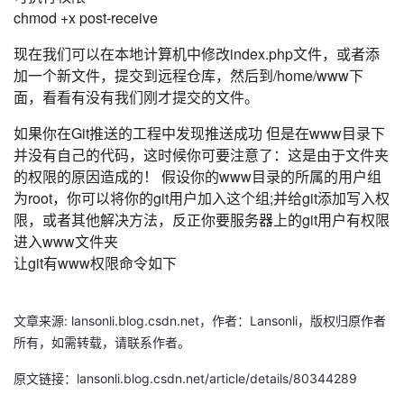
chmod +x post-receive
我
注
的
开
现在我们可以在本地计算机中修改index.php文件，或者添
的
Programs
发
加一个新文件，提交到远程仓库，然后到/home/www下
面，看看有没有我们刚才提交的文件。
支
者
如果你在Git推送的工程中发现推送成功 但是在www目录下
持
并没有自己的代码，这时候你可要注意了：这是由于文件夹
学
的权限的原因造成的！ 假设你的www目录的所属的用户组
为root，你可以将你的git用户加入这个组;并给git添加写入权
我
堂
限，或者其他解决方法，反正你要服务器上的git用户有权限
进入www文件夹
的
我
我
让git有www权限命令如下
技
的
的
我
文章来源: lansonli.blog.csdn.net，作者：Lansonli，版权归原作者
术
云
课
的
我
所有，如需转载，请联系作者。
支
声
程
认
的
我
原文链接：lansonli.blog.csdn.net/article/details/80344289