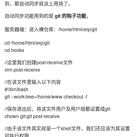
到，那自动同步就派上用场了。
者
自动同步功能用到的是
git 的钩子功能
，
我
服务器端：进入裸仓库：/home/html/erp/git
的
我
cd /home/html/erp/git
cd hooks
博
的
我
//这里我们创建post-receive文件
vim post-receive
客
论
的
我
//在该文件里输入以下内容
坛
圈
的
我
#!/bin/bash
git --work-tree=/home/www checkout -f
子
直
的
我
//保存退出后，将该文件用户及用户组都设置成git
我
播
活
的
chown git:git post-receive
//由于该文件其实就是一个shell文件，我们还应该为其设置
我
动
关
的
可执行权限