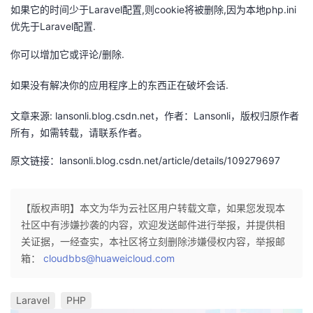
持
建
证
实
的
如果它的时间少于Laravel配置,则cookie将被删除,因为本地php.ini
优先于Laravel配置.
议
验
收
你可以增加它或评论/删除.
藏
如果没有解决你的应用程序上的东西正在破坏会话.
文章来源: lansonli.blog.csdn.net，作者：Lansonli，版权归原作者
所有，如需转载，请联系作者。
原文链接：lansonli.blog.csdn.net/article/details/109279697
【版权声明】本文为华为云社区用户转载文章，如果您发现本
社区中有涉嫌抄袭的内容，欢迎发送邮件进行举报，并提供相
关证据，一经查实，本社区将立刻删除涉嫌侵权内容，举报邮
箱：
cloudbbs@huaweicloud.com
Laravel
PHP