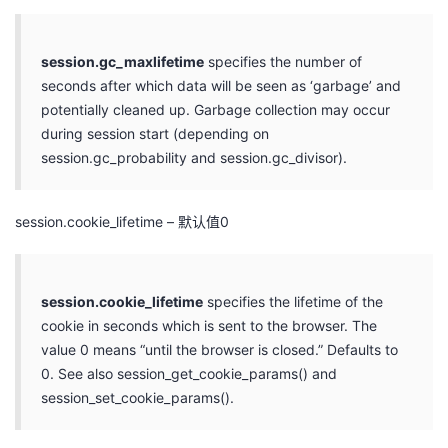
我
注
的
开
session.gc_maxlifetime
specifies the number of
的
Programs
发
seconds after which data will be seen as ‘garbage’ and
potentially cleaned up. Garbage collection may occur
支
者
during session start (depending on
session.gc_probability and session.gc_divisor).
持
学
我
堂
session.cookie_lifetime – 默认值0
的
我
我
session.cookie_lifetime
specifies the lifetime of the
技
的
的
我
cookie in seconds which is sent to the browser. The
value 0 means “until the browser is closed.” Defaults to
术
云
课
的
我
0. See also session_get_cookie_params() and
session_set_cookie_params().
支
声
程
认
的
我