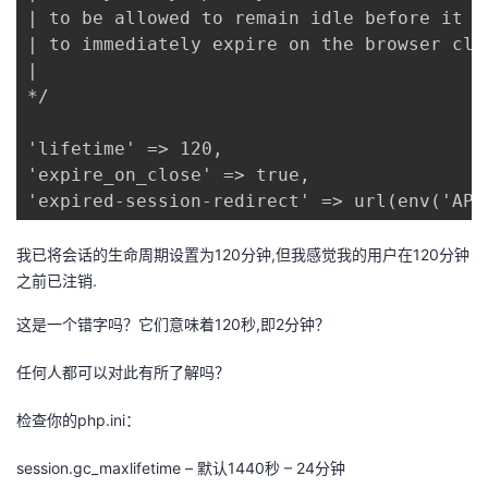
| to be allowed to remain idle before it e
者
| to immediately expire on the browser clo
|

我
*/

的
我
'lifetime' => 120,

'expire_on_close' => true,

博
的
我
'expired-session-redirect' => url(env('APP
客
论
的
我
我已将会话的生命周期设置为120分钟,但我感觉我的用户在120分钟
之前已注销.
坛
圈
的
我
这是一个错字吗？它们意味着120秒,即2分钟？
子
直
的
我
任何人都可以对此有所了解吗？
我
播
活
的
检查你的php.ini：
我
动
关
的
session.gc_maxlifetime – 默认1440秒 – 24分钟