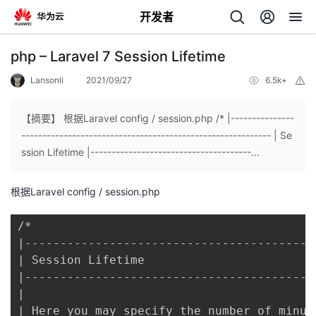
开发者
返
php – Laravel 7 Session Lifetime
回
Lansonli
2021/09/27
6.5k+
举
报
【摘要】 根据Laravel config / session.php /* |---------------
----------------------------------------------------------- | Se
ssion Lifetime |--------------------------------------...
个
根据Laravel config / session.php
我
人
/*

的
主
|-----------------------------------------
| Session Lifetime

开
页
|-----------------------------------------
|

发
| Here you may specify the number of minut