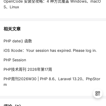
OpenCode 安装全攻略：4 种方式覆盖 Windows、macO
S、Linux
相关文章
PHP date() 函数
iOS Xcode：Your session has expired. Please log in.
PHP Session
PHP技术周刊 2026年第17周
PHP周刊2026W30 | PHP 8.6、Laravel 13.20、PhpStor
m